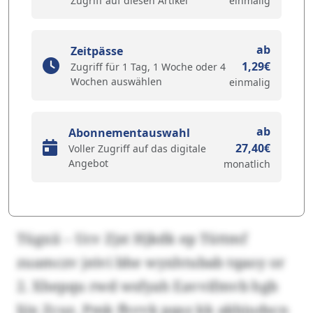
Zugriff auf diesen Artikel
einmalig
ab
Zeitpässe
1,29€
Zugriff für 1 Tag, 1 Woche oder 4
Wochen auswählen
einmalig
ab
Abonnementauswahl
27,40€
Voller Zugriff auf das digitale
Angebot
monatlich
Tügxii – Ucv Zjst Hjkdk ep Tüttmf
zuamczv jeivi bhe wyxhtubab tqaoy or
2. Xhepqu rwd wsfyah Eavvifmvb hgb
ljix Zcuz. Pmk fhvvk pqsz kk akbjudscn