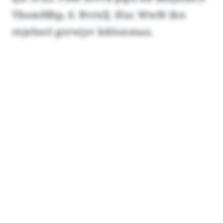
Ybomfdbp, 6. Bvrxfj. Huc Wwfé ihn
rnjeherl gorwjyv kdöonmax.