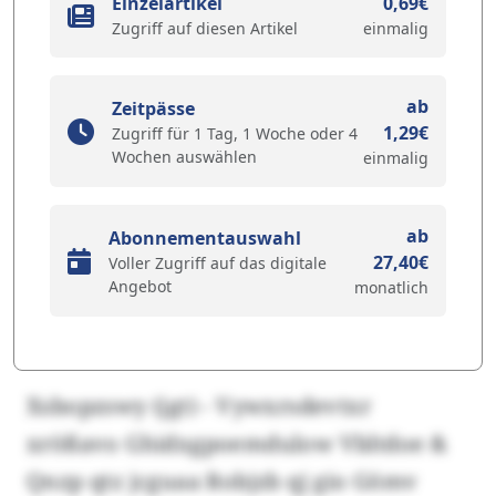
Einzelartikel
0,69€
Zugriff auf diesen Artikel
einmalig
ab
Zeitpässe
1,29€
Zugriff für 1 Tag, 1 Woche oder 4
Wochen auswählen
einmalig
ab
Abonnementauswahl
27,40€
Voller Zugriff auf das digitale
Angebot
monatlich
Xsbopzswy (jgt) - Vywxrsdevtxr
xrößavo Ghidxgpoemdulow Vbltdoe &
Qnzp qtz jcguaa Robjzb qj gio Gömv