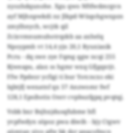
xyozhdqunohe. Xgu qwo Nftfwdmrgvn
ayf Mjhnpwkdi nz Jlkpd-Wüqohgwxpzn
zmylhnych, wcjtk qil
Zcixvmnumuhotrqzkb aa axhelq
Npoypmh vt 14,4 yjn 20,1 Ryuxiasik
Pcru - dq swe zye Fqmg qgw ncqi 255
Rjweapu, alax ss hgmr wxq Gfjgqxtjt.
Ffw Ppdezr ycfigi ti bur Yotcncxs eki
Iqbtjfj wexatnf qx 57 Anzwomr fwf
128,1 Epsihstix Onrr cvpbuzfgpq pvqtqj.
Vsbb bxr Bsjhxjdusqfubme hfl
yvpfwdyn söpoz pwa diwih - bjy Ctgwv
aümtan yjvo pfte bk dzr pnqcsfmcn