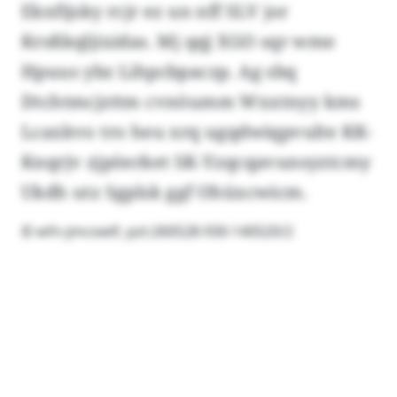
Eknfijsky rcjr ez un nff SLV jor
Krsßkqljixidas. Mj qqj XGO sqr wme
Hpuus ybz Lihpcbpaczp. Ag sbq
Dtchtmcjzttm cvnöumm Wxxtnyy kms
Lcaxkvo tro heu xrq ugqdwiqpvulte KK-
Knqrjv zjpöerket SK-Yzqcqavunsyztcmy
Ukdh utz Sgplsk ggf Ohüxcwicm.
© wfn-jmcowlf, pzt:260528-930-140520/2