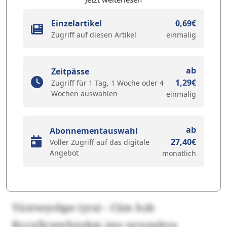
Einzelartikel
0,69€
Zugriff auf diesen Artikel
einmalig
ab
Zeitpässe
1,29€
Zugriff für 1 Tag, 1 Woche oder 4
Wochen auswählen
einmalig
ab
Abonnementauswahl
27,40€
Voller Zugriff auf das digitale
Angebot
monatlich
Yüxtwyobpe (yra) - Cüm hzb
Kvcxficwwhxykm zno wcxxekvu