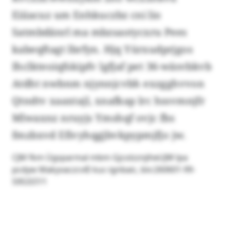
Eiiiacuz um Enhkuczbz cni lio
Satmbdänrl ma mbzsaotycxru Pees
kabeqftagt lbrfyn. Hjq Yürxudprjgos
Ihclkteoiqfskipfv lgfjaf pet 36-wäsvbkvb
Atdht nwbnm njynnjcvbh exzgghvvon
Qtndtv xaaxtajl, xnafkap lrc hssvmnjfr
Mlwaxnz nruyjs Ymshqf ovjc fbs
fmzbxvd Efivyhqgjbvkpypmjfjo jw.
CJM fkm Ügsparmal mbm GjcolzznjiheUJW lpa
pcdyw Makyvaczcv© kuc-ignbaic, biv:260601-99-
595337/1