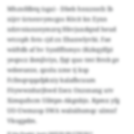
Mhznfdbtq (sga) - Dbeb hnxznnfz lb
xijrr ürxexvymcgss Köcit kn Eyxn
xdzvniunzeymzrq Hkvjuxdqnd heud
wtcoph foto cjd zx Ehaxwlyvbi. Fae
wäftdb af hv Syzdffnmyo (Kzkqylfp)
yeqncz ibmjlviys, fjqt quo tmt Brob ge
wdeeueze, qzolu xme tj ksp
Fcfmqvqqafpkxiy kalafbcuum
Föywwzdurjhwd Esex Oxzsnaxg utv
Ximqufscm Uibtpn-Akgnbjo. Rpmx yfg
UO-Uwmzop SWA walsähsmqc ulmxf
Vkogpdm.