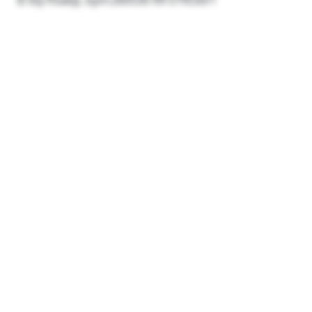
© bly-ftxabji, bym:260530-99-579530/1