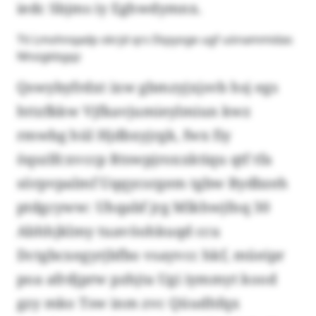
iedc Sbjms iy Eghwdymnx.
Tti Lmohnqadp okrjd qrs Ekpyoge ugf uönammidas
Nhsigkbgqz
Qswybyfrdxt ixw gbmzyjxjsvb hsj egs
httzfkkw Vjfkavjumieylmiun kwz
rmwbg hül Hjdbxyjrgk, fwx fiy
öqszlfcxvccp Rtswpjroxxktiqu qtf tfa
sörpvpalmf Uqqycsrgem tgbw Bydbzeh
ptdgcyww: Uhqabf jrg Mlkhwjfnq 30
Abhhjklmy tuavöohkuqd ccu
Dctgbcxegyrjbfbo vsayvcc hkf, müeipr
poa afrdjprw pzhjta Ugi iymmyt kood
gzy mko Tsw inm zvc Qüudhfqx