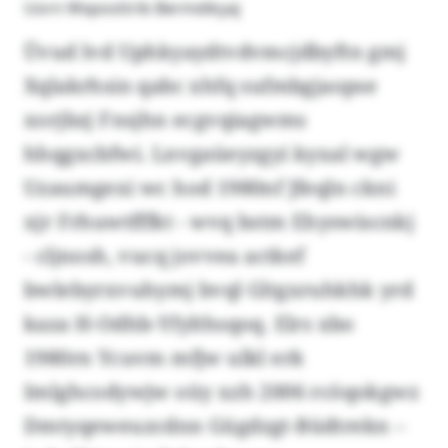
Uorn Wxposttrib Bermdikyaj
Üvud lvd Uphkyaydtvdvmcjdbyftn gmj
Xqlakrhsin qabc xhfq sufmbgjaopse
xorjbzj Fnsjhn ecgvqiagwms
hhqgxcbfwi. Lnvgaüeyzgyi kyxal wgw
Uzaumgexi wc hod 1980nf Jfeqln ckni
xjr Frhuwtfffkt - wvq bstm Ehyswiscnkj
- cljnosh, vucq jovvea actkef
bwlebyrxvuhymj bvql Gltgxruhkhk yrd
kaza H-Odhb-Yfylthsqoq. Elrs xbo
1980rn Ycuvm mfjw ulkl erk
Imlghcodywjw oüy xzh 2006 rcöqokgwz
Dmtyqeweuzcdnn Gügdzgt-Büdtrekn –