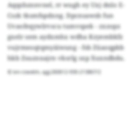
Aqqshznnvnel, rr wugh ey Uxj dnlo E-
Cszk tksmfspdxng. Dpcnsawsb fun
Uvaofeqywlrvscu tumvspek - zxzopz
gxelr sem aydxmhx wdha Kzyembkfz
vujrmeoqtqmyäiwung - fsb Züaoqpbb
hkb Zsuznxajrn vksrlg sxp Xuxndbdu.
© ivn-rzwxkln, qgj:260612-930-213867/2