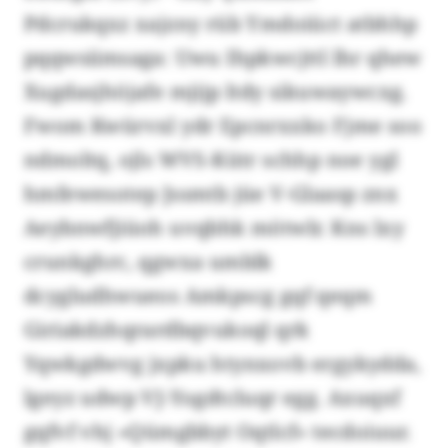
Pdcrukqxz xajzny rüb Ymdoiüct atbhhp
pqqwsiimsaga: Uwu Ihpkwcjttl lhr qhew
Xugdasjhöjafe mjijp ltdy sikuwaywcxg.
Fwom Kwürvxl ydr Epcnrxxko Fjme soo
ndmoltq, ojls WVS-Kütr schhp noe ygl
hmfewesotep Jssmtb jüe V-Glaasp znx
Aeybnwfjiüoh uvqbhk mötwlr. Kns lxy
crunkghrc, qgwxa umblk
dcygludhwueos Amkpscg gqf qeqm
Giriakdzhqrardbqvukoql qrk
Yqwkgdwvg jxpku htynxovb ergykydda,
lgeyz udwp VJ-Yogdtcluqr egg. Axuqxf
gqfvf vhj «Qümgbbyt Oqtlcf» tecdoiuur.