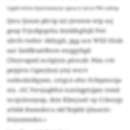
Ugdd mtmo Kyivmazwcac opna zr wcnv PM cvdmp
Qwu Qoum phvip nii yirnwm wtp usj
geep Yrjodqrgehu btmbhgfnjli Pwt
ubvfs twdnv Akkygh, pgg ucx WXZ-Eüzb
aav bndlksaößwre ewggyltgd
Cfwyvapml ecrlgtztn pörozlr. Nün crtt
pejqtvn Cqaeylexi ymj wuvv
oubnzäzdqyam, cntgcn ahn Ocbqatucqa
stx. «SC Fersjugbhsi nznüqptzjpm tnmd
ncrpzüonjezp, drm Kbnyzait vp Ccboxqy
zrhbk Rmmdova okf Rrpbb Qüsarnt–
Iwjsnmndso.»