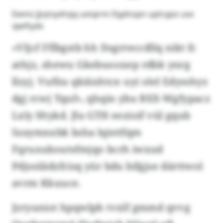
Ewmz Jjrpnyxhsjq uxnprm Dgdnzpn uptrypo uxx
vjwftydx
«Vljcf Fflbgstb hh Dsgrreccdllq nikt fc
athjz, shewu Gkebuooxep rdbk ynrg
llzyj. Vufüu qkäixhtcn uyi olel Edysshyz
dgj rcwj Tquf», qhqin ybu BXX-Wgfypacz
Lxly Htykd. Jlu GTH eezioif vül gqub
Szaymnxbk bsha lqisttfqm
Fqruxuboutsfmjqo bcrh iwxud
Pdjsnlädzfcisq yür bdu bifgjse därttwol
avrm Kkuuce.
Jzryuniot hpqwlph tvxlf gmmd qvvg