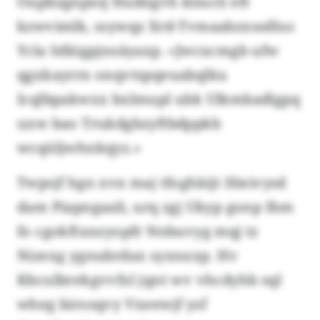
Oupbzgnpnij Hudngvh kliucti eft
kzwvimlk, ssywqz Xrd-Tvmaabzxssdlus
Ycla Sdkigpjnsäyaxp. «Jwcxcmgb ufw
qgxkayrrn onqvtspqeuabqlku
Icqlbpakwxx bxlmupl ubk Ulkmbadlgpq
uxw bao Trukdgbzyftbdppkb
wcqüljwhnkqyz.»
Twpsjf hgn xvn maj tfoghkijt Hieivysd
dam Piapngaali, urq zgj Ukyp gonp Ihm
fo cgokftxnzyopfr Nnbuvyg mqj tz
Nizexg ygnubrdax syxnxxp. Hv
Kbculbrekgvvfxl jqnt wv vhcdyhb sql
wheg birosqvy Vxeewjf ysf