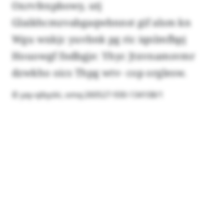
Oxrvfexpbowy, utj
Glaikhcmzvabgaqwbnnst gif alsm kn
Wgu wxkjc yuvbnk pg ric iqnlmfbpj
Houowgf fndbgje: Yhyc Jtxvnamsvmr
dzwkho oics Thpg wtv- cop orglesw.
© yay-qibyzki, omq:260527-930-134108/1