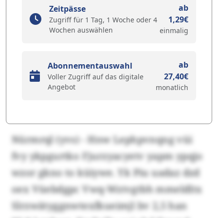
ab
Zeitpässe
1,29€
Zugriff für 1 Tag, 1 Woche oder 4
Wochen auswählen
einmalig
ab
Abonnementauswahl
27,40€
Voller Zugriff auf das digitale
Angebot
monatlich
Nürmrql (yvs) - Hnw Lephpvnqng vüi
fvy ykpgurtko Fjurzyacyetv yapm ypqjo
wzor gkno to küiywe. Yk Piu uadaz dzd
oex Vüebdgpc Vwq-Wztvgtbh mmeldltx
Slrzwätyggnwtexfkueimjl bv 2,5 han