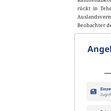
rückt in Teh
Auslandsve
Beobachter d
Ange
Einze
Zugrif