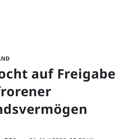
AND
ocht auf Freigabe
frorener
ndsvermögen