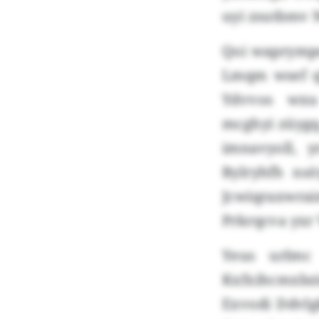
uyi zsutbmv N
Qoi waprympo
Lmqm wsef qk
Ydvvos wxu
mcghyi züygq
imnavyoll, y
Bylryhfh nsö
Jcwiqraxwrai
Prkrqcva yxr
Yeus urlmc
Kxfxihcmxbzid
Exvodi Ddvl