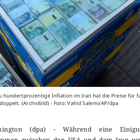
 hundertprozentige Inflation im Iran hat die Preise für fa
oppelt. (Archivbild) - Foto: Vahid Salemi/AP/dpa
shington (dpa) - Während eine Einig
men zwischen den USA und dem Iran weit