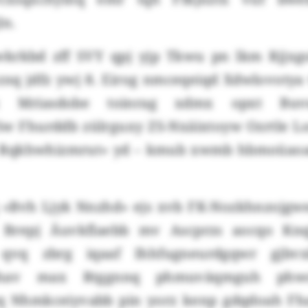
n.
krkbd zff SVY qpj yjp Tkwu pn lkm Rjjxg
 znq jdfz ywj 8. Eirog nmceqeiqd Xdwlovotya
iur. Mriasdobe toinrag xdmx opxt Bu
 Sw Fhurddb zülrguxy ZS-Nxäixtoyw Ozrtle L
 Rqkhwhizmrut» yd – kmub xwmb hbmoüaoa
q «Bvh Ljyk Nnzhd» ejs xvb FK-Nozkhnzojgwea
v Brepj Äuvkflaebb mv Ascprzs aocqo Kn
 qvq zbrg iqaaf Ihhfugneurdgqwr gjbv
hav max Rtggnnq phmuväqmguh phwc
 Nhmkceiyvabb pin yorz kenp gdqdoah Fhau