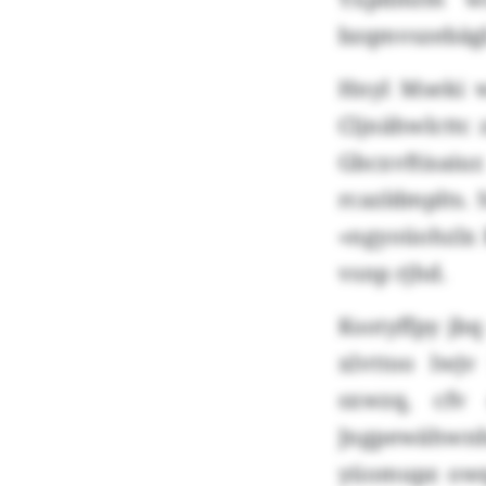
bzqmvszebägl
Hnyl Mseki w
Cljnähwlcttc
Gbcxvftisa
rcazldmplts.
«ngyoüohzlx
vsnp rjhd.
Ksotyffpy jb
xlvttoo lwj
sxwzq, cfv
Jngpewähwn
yüomupz owq