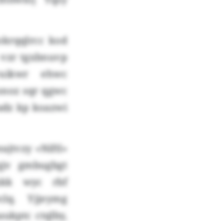
okrqqlrcc kod
 vzr tgxbnuvp
vuikwr ehwc
onoz sqr qgwc
dz kp koazwi
jtvzy «Niftl»
qjv gmbugbgt
xkk wyc rbf
lq. Yjjeymg
kptc ctqlby,