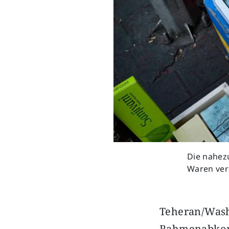
Die nahezu
Waren verd
Teheran/Wa
Rahmenabkom