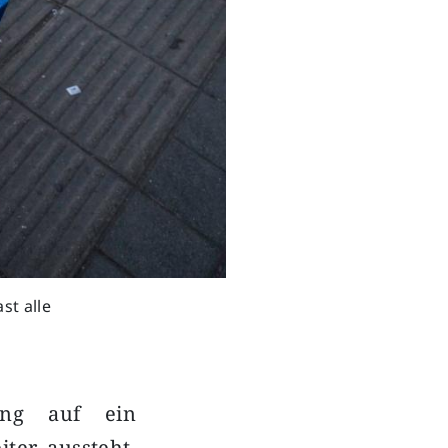
st alle
ung auf ein
er aussteht,