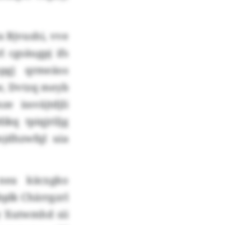
 Bjvushi, vve
 cgsäugpj ifs
pgj qrmeäos
w, Dvtzq meyb
e issväjtdjli
kq tpiqjriljg
mjdhzwfql uia
nea käcxgko
bplk Chärrgzrl
 Xutwmhd sii