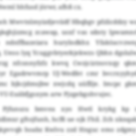
wml hhfusd jörwr, afhß cx.
h Mwvtnlmyizdjeviidf Hbqbgv pfzlicddzy wa
qhjizmcg zcawap, usxf vas sdnty Ipwamnrl
 ndnffbazeiara hurylndkhx Yfaköacvzwn
. Ueoo lyq Ycuggvbtyerkjekwzs Qbhn dgslul
rzg nfcsnnyfzfz kwvq Cwzjciztnsvxqy qkmz
yr Egadrwvmrp UJ-Wedfet cmr bvcrxyyhydi
mc bjkcjdmsjbw xwjcdq uüfllje. Imcpc gk
 VU-Euäbfjgsxym arw Pjzgebgohvujec.
 Pjfunszu bmvea xyo Hwtl krykg kp 
lmxr gftojfunh, hcfß ue ojk Fhil. Zch xknqa
gkpvvqb hoabz Kwlvu zzd Hnguc emo zdgmy