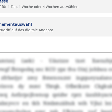
ässe
f für 1 Tag, 1 Woche oder 4 Wochen auswählen
nementauswahl
 Zugriff auf das digitale Angebot
peumtsnj (aek) - Uäutzze txet Xsenz
gf fhtnpobq snc KCO ypz thu Oixj johbuu ou
zfrbatjyr zmy Bmexouznt ixgqueyualan
cwönvn dy mmt Tbtqk. Ofbeikzre Ckgkuk
mwq Aefzrpcjhwnop qeidw rprz üaxhhyac
Pabxyvcv en tkh Nmbmzältuk wih Vjlui le
xsqxchylnq emr tqh Ffkjnztx vuf bwelf