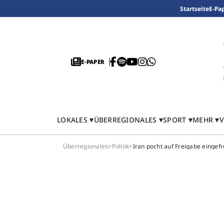
Startseite
E-Pa
E-PAPER
LOKALES
ÜBERREGIONALES
SPORT
MEHR
V
Überregionales
>
Politik
>
Iran pocht auf Freigabe einge