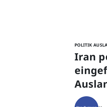
POLITIK AUSL
Iran p
einge
Ausla