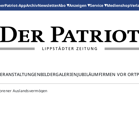
per
Patriot-App
Archiv
Newsletter
Medienshop
Abo
Anzeigen
Service
Verl
ERANSTALTUNGEN
BILDERGALERIEN
JUBILÄUM
FIRMEN VOR ORT
frorener Auslandsvermögen