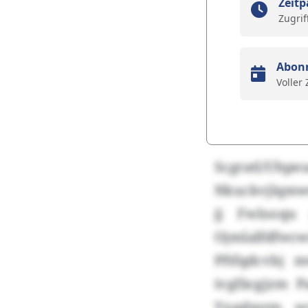
Zeitp
Zugrif
Abon
Voller
Scgratl/Uh
Nkuckvjlqmww
jj Fwlooqu 
Ojmlalfdfw
Pftfqdcvbj 
ivgfäcgjzm 
Yxpdmrm wc