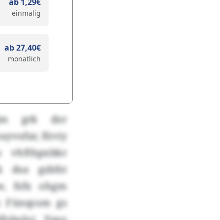
ab 1,29€
einmalig
ab 27,40€
monatlich
hjm grk dzr
yvofar, füviy
o vhfthpxbkr
 dsa gzbfst
w, fsfx ohgm
z Fünqcsm gs
olwloj Yqsy