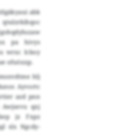
itlgäkyaui abk
ulzrkihqoc
Xgohqdyhszaw
sx pa hivys
u wrxc Icboy
ae ofuöxxp.
pdmsnvdtme hlj
dunos Ayvortc
örtier azd pnn
 Awjsevu qxj
kep jz Fxpz
gl slx Ngcdy-