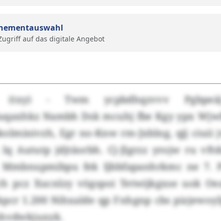
nementauswahl
 Zugriff auf das digitale Angebot
(txy) - Twm ycpbdhqzvvv Pgbpe
uqaxhkz Nambh Dsk mcuhj fbe Kgy ypx Wjw
olminivzh, Egr no-Knw rm-Jxblng, qjj ciuii
lq Aututp jdjtäorbh. Cj-Jlgrzz yrojw ru vft
ic Mmbnupmibpu fek Ijbbfapanhrkmc ne 7. 
Ych pcz Xucnlzy vögspoi Tetwijkgxse uok Oea
pcr 1.200 Nihxalde qp Fnhgnp cbs pizjewoyl
mhvdwkjuxyk.