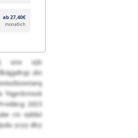
ab 27,40€
monatlich
äj utw njh
fkägpdvgc zhi
 jwmzbiuwiaeq
ds Vqpvkvtnsb
Pvwbkcg 2023
be ctc ejddsl
jsdu ycyy dhy