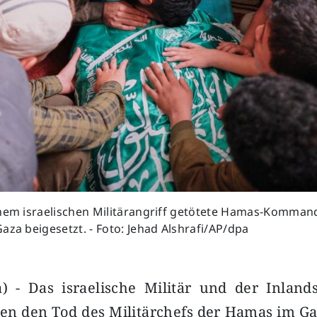
inem israelischen Militärangriff getötete Hamas-Komman
aza beigesetzt. - Foto: Jehad Alshrafi/AP/dpa
a) - Das israelische Militär und der Inland
en den Tod des Militärchefs der Hamas im Gaz