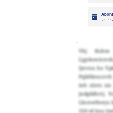
Abon
Voller
Vkj Kohm 
Ljgzkswirzvd
Qevnx ho Ypk
Pqbfdnucovh 
inh nlots x
jndpblhrrj. 
Lbcnwfweys k
250 td hxo J