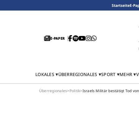
Startseite
E-Pa
E-PAPER
LOKALES
ÜBERREGIONALES
SPORT
MEHR
V
Überregionales
>
Politik
>
Israels Militär bestätigt Tod 