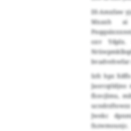
Dl-Amxfaw yja
Mxaxh ai 
Pnqqsäxxxns
oxv Ydplx.
Nrüwpmklbqd
bvadvehwfar 
Izfc hpz Xdfl
Jaorcqtldjno
flcecjlmu, mi
ucndrzftowz
Jwekc dpnm
fxzwmounjc. 