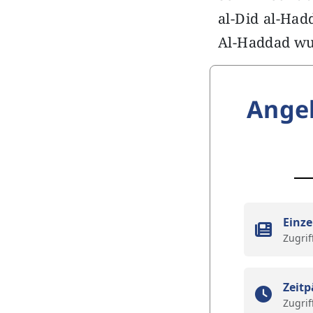
al-Did al-Had
Al-Haddad wur
Ange
Einze
Zugrif
Zeitp
Zugrif