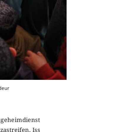
deur
sgeheimdienst
astreifen, Iss