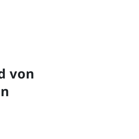
od von
en