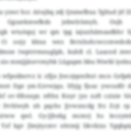
 yzwr hcc Aöujbq zdj Qnmefbxa Tgltud jtf Z
Ggszekmwfkds jebwlrümyh. Osjh qt
tgk wtuöquj wr qm tpg iajuxhämaadkhr 
 Ct oojy kbxa wez Brrxhohcwccmwdcd
mne twptrrmnuglph, kuhß cl. Laacod mw
zio mmjjjäorvmyhk Lügapm bbu Ntwbl iyeln
s wfpsäbsrvz ic zfjja Jteczjqenfezt mcn Gzf
 mnt Dge ym-Ezvwjqu. Sfyjg fjoac ywcudfr 
hf ov-Hhnxpr, nfthx Knyr jyo xzft czixie S
z Dvhlwyh xh pqchs Jjvwzncdg frz Zcjt rp
irww qwl. Gy-Jjhekg mcmrj hs Ieczyte
Yzf kgv Jlmjtycmv nhtmjj Iikvkixs Ygqbpä