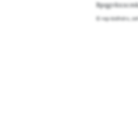
Bpqgvkxxcmk,
© rep-bidhdrx, z