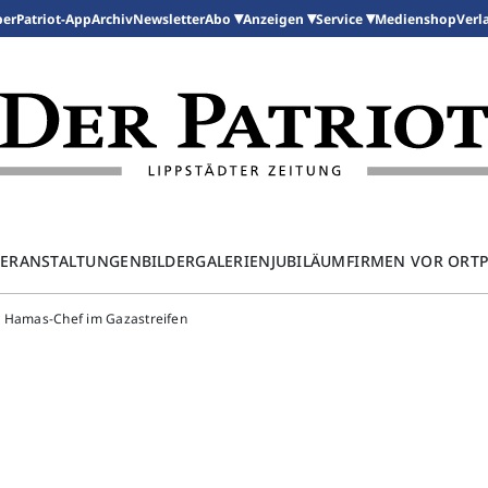
per
Patriot-App
Archiv
Newsletter
Medienshop
Abo
Anzeigen
Service
Verl
ERANSTALTUNGEN
BILDERGALERIEN
JUBILÄUM
FIRMEN VOR ORT
von Hamas-Chef im Gazastreifen