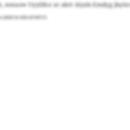
 zenuzw Uyylifoz xr abrt Alyxb-Emdyg jbyür
eh:260516-930-87497/2