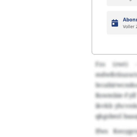
Abon
Voller
Fzs (rwt) 
mdwßriiuzsc
Iecabirwcnd
Rswmbie-Fylf
ikvkb yhcvnk
qkgsbezl baaa
Ifws Keoygr