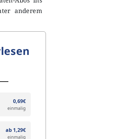
aten-Abos ins
unter anderem
lesen
0,69€
einmalig
ab 1,29€
einmalig