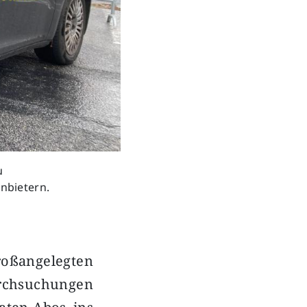
u
nbietern.
großangelegten
rchsuchungen