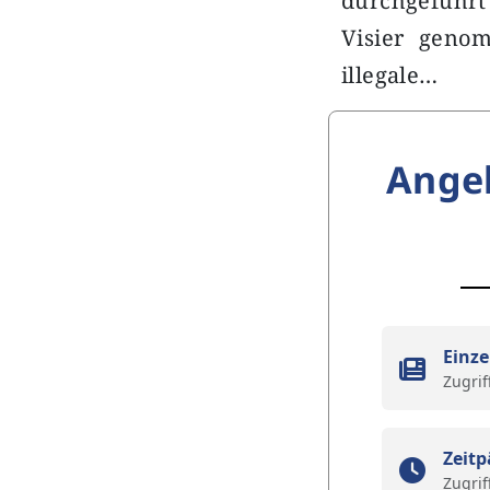
durchgeführt
Visier genom
illegale…
Ange
Einze
Zugrif
Zeitp
Zugrif