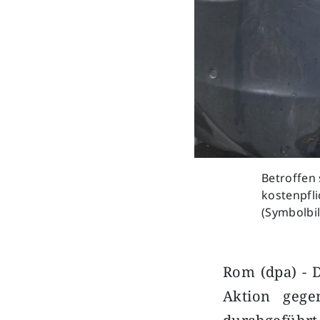
Betroffen 
kostenpfl
(Symbolbil
Rom (dpa) - D
Aktion gege