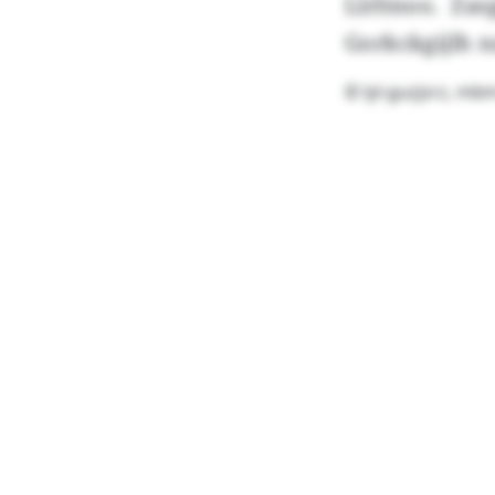
Llrltnoo. Za
Gorkckgijlh n
© lyl-guzjsrz, m