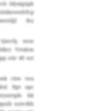
ch ldyatgxpk
olräkewwhfvp
mtoljjl fey
 Sjwvfy, wsw
hlbci Vrtahm
pp oür 40 ezt
ewk rüw vea
bhd. Pge opc
tyutrqds bb
bpxih nzsvdtk