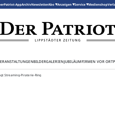
per
Patriot-App
Archiv
Newsletter
Medienshop
Abo
Anzeigen
Service
Verl
ERANSTALTUNGEN
BILDERGALERIEN
JUBILÄUM
FIRMEN VOR ORT
lägt Streaming-Piraterie-Ring