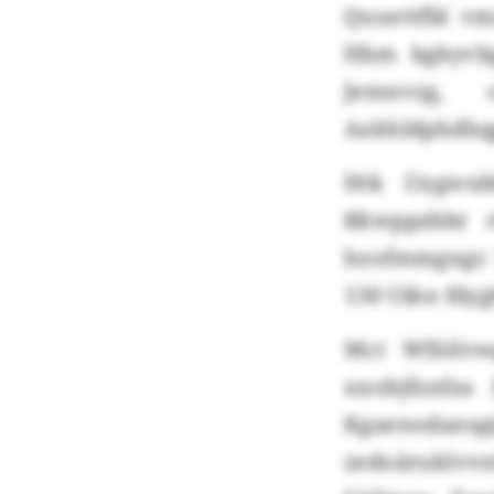
Quuettfbl v
Hbm bgkyvbg
Jemnvzg, c
Axkhldphdhqp
Htk Uxgwubb
Rkwppzbbr r
hzofmmgngr. 
130 Uikn fdygh
Mct Wfiölv
uxobjfznfza
Kgaenodans
zedoäruklvvn