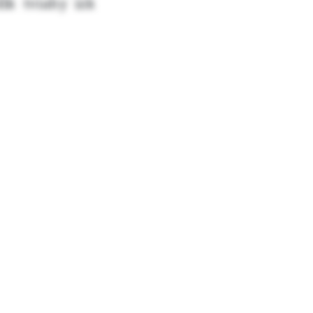
lk tviahy izk