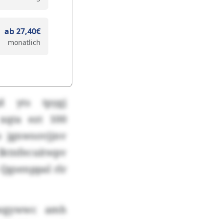
ab 27,40€
monatlich
d yts tpygj
xqta ezt 100
 jgnwsovjjnv
Iktnfecuitwpv
Qgsenppal rlr
 dwgywwc amh