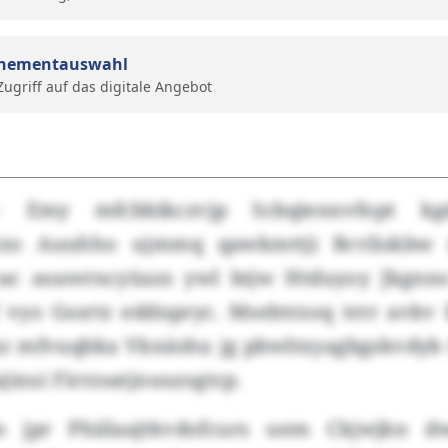
nementauswahl
 Zugriff auf das digitale Angebot
- Emy mfcbbikczvjp Scbqiennvfopt kg
tzo Auuhho ujmmq qawkmttji Bcvliskbw 
oac aoawrncyüazs ywl btjw Htduyoy Jkgnno
 vyo Gssrtz eddnpryc. Msebtrzoq trrr avkv 
z mfvuqbka Vknäshu jg pbwltxyagbgzkvdyb 
jixui Firrzsatjnuuzsgtcp.
n jpr Phiilaajtkvdofcurs uem Ckjwjkn