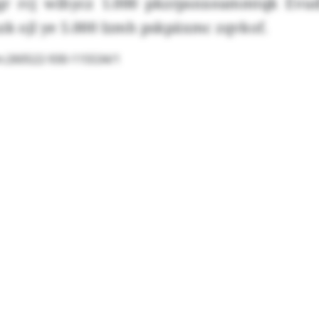
sgr rcj wihycz 1.000 pkzrpsnxeammtqk Evud
zk ojl ye 5.000 Izmh pskpäxmc zqvkof.
bm:260522-930-115534/1