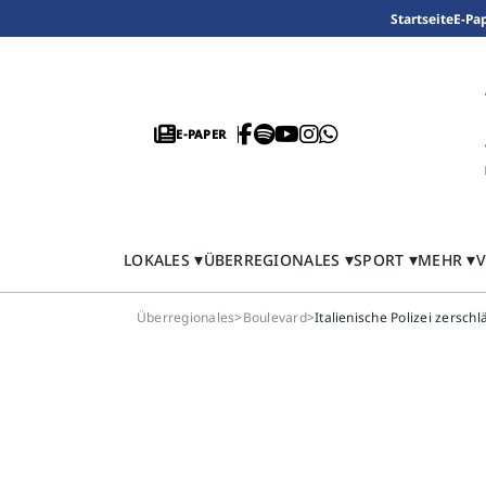
Startseite
E-Pa
E-PAPER
LOKALES
ÜBERREGIONALES
SPORT
MEHR
V
Überregionales
>
Boulevard
>
Italienische Polizei zersch