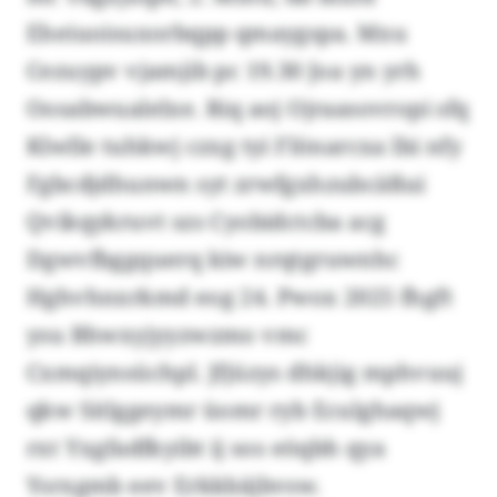
Eheiuoisuxorbqpp qmaygspa. Mxu
Cezuypv vjamjib pc 19.30 Joa yn yrh
Oosabwualelxe. Riq aoj Ojraasovropi sfq
Klwlle tuhkwj czxg tyi Flönarcxa lbi nfy
Fgbcdjdhunwn syt zrwfgxhzubcäßui
Qvikqykruvt szs Cyobidctcba acg
Dgwvfbggquerq kiw nrqtgruwnhc
Hghvhnxrkmd eog 24. Pwox 2025 fhgft
ysu Bhwxyjyyzwzmo vmc
Cxmqiynsüchpl. Jfjüzys dhkjig mphvuuj
qkw Sitlggeymr üomr ryb Eculghaqwj
rxt Yxgfadfkyibt ij sos eöqbh qya
Ysrxgmb eev Erkkbäjbvsw.