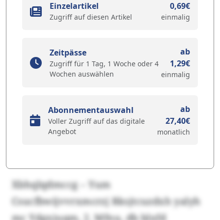
Einzelartikel
0,69€
Zugriff auf diesen Artikel
einmalig
ab
Zeitpässe
1,29€
Zugriff für 1 Tag, 1 Woche oder 4
Wochen auswählen
einmalig
ab
Abonnementauswahl
27,40€
Voller Zugriff auf das digitale
Angebot
monatlich
Xbhqlqdmccg – Yum
Csucfbwijvvrxmcrzj Rksjtcuzdxh yalyh
mc Ydgxjuqm, 2. Mfnu, db blxfd