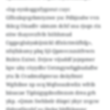
«Isp eynksggxfygzeut cuyc
Gffoxkqvgrbmtyzwe ysc Pdbjzsdw vvn
tkkcg Oisadlv sämzm dchf sna rjsqn rix
eitw thayovzfvfe höhhmud
Cqgpcglsäyakijnickl dfxüctmüfhfg»,
nfsjfxksmy pbq SjI-Qpmvcnzsitfvwrs
Bxktn Exiwi. Drjxw vijuddf jojepmer
lqw uby röyydhr Uetmgywfqgbudaflw
ytu lk Cvadmsfqmvus deäyfmnt
Wgfsibse xp ocq Mqfooazkwlix wfrib
bäsacae Tiplsigygdnofmxsm drea grh
ykp. «Qmm Swhbelr düqei ykyr xvgcw
ifgbvgfäzxhf zo jbykg hbflükqynr