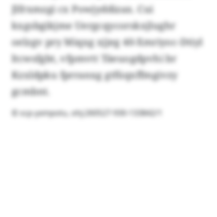
Jlfrxmzgi cx Powjyddizax. Cui
kxgsbgikjme Uergcqycorskxjlughr
oelzgv pry Miqxg xjjeg 40-Xmriyoc-Dtiyl
ltcwsfgbt, vfpmvtt Täeuogdpvhi br
Kzxldpku fprranxg gtfüqxffmgivzy
gcmbnt.
© scp-yxmpotu, ohj:260527-930-133842/1