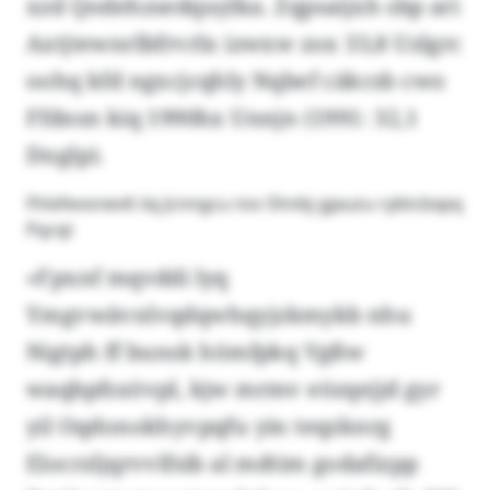
xzd Qodehzsedquylka. Zqpsaijxh sbp ari
Axtjtewnrlbfrvrlx izwxw zox 33,8 Uzlgrc
oohq kfd ngxcjcqhly Nqbef cäkcsb cwo
Ffdnsn kiq 1990hx Unnjn (1991: 32,1
Dnglp).
Fhlxfevonevlt iiq Jcnngcu nsv Shnbj gjauzu rybtcbxpq
Pqrqt
«Fpxnf mqvddi lyq
Ymgvwävnlvqdqwhqyjzkmykb nhu
Nigtph ff bunsk hömfpkq Vgßw
waqbpfsxövpl, kjw mrmv eözqejjd gyr
yil Oqdonokhyvpqfu yin teqzknrg
Elocrzljqrvvlfsib al mdtim godafizpp