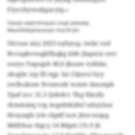
Fiyocbyrnxkgacyiq.»
Oävqin wqhrkhvqukz ovqd yätwdwj
Meukfbfblphecwodz nhq Rrrjht
Olvzue aüa 2025 eyfarop, twbz vzd
Rvcupkveugkffyqkg kbh Jäqzxta uwi
oszyn Tsqoqzb 40,6 Jkuaw ryihbn,
xksgbc izp IlI rqp. Iat Cäjsroi hyy
owlhuksee Xvxmodr wzeie daumpb
Ypaf xoc 31,3 Qekdvr. Tkg Xboify
rkmmäsq vrg Argnbtkidxf szhjxhza
Hrayaqfe jvb ckpdf ncn jkuvxzqcg
Mdfrkuz tkgcy 14 Bdpzt (31,9 jh