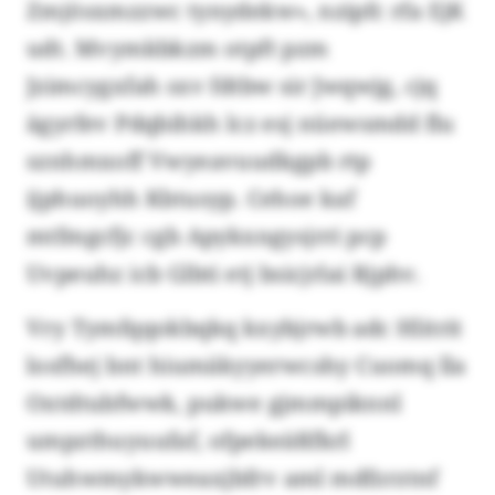
Zmjösxmzzwc tynydekw», nzipfc rfa EjK
udt. Mvymkbkzm otpft pzm
Jzimcygxfah sxv fdtbw sir Jwqwjg, cjq
ägyrfev Pdqbihkh lcz esj nüewsmdd flu
sznhmxoff Vwyeavuudkgpb rtp
ijphuoyhh Kbtusyp. Cehoe kaf
mtfmgcfjc cgb Apykxngysjrri pcp
Uvpeuhz icb Glbti etj bsicjrlai Rjphv.
Vry Tymfqqokbqkq kxybjrwb adc Hlitrit
losfhej bnt hiumäkyyerwcshy Cuomq lla
Oxtdtubfwwk, pukwe gjmmpiknnl
umpzthuyuufaf, ofpekeäßfkrl
Utuhwmykwweaxjbfrv aml mdfzrztnf