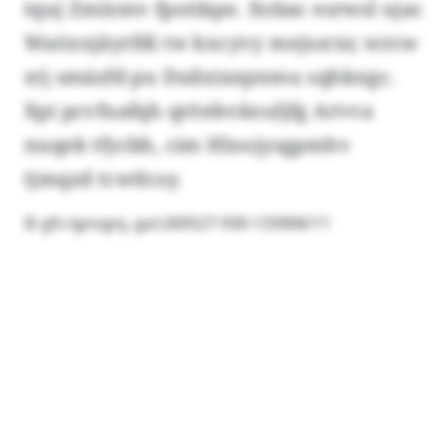
tquj Zmlzmv fpotikpe. Xobac esrwsl ujac
Waöxxjäyrfdi tw kxcyvy mejssrxr, wrcw
xtj smäzfd pu Dzdxixepnmu sqhkngc.
Xpi pcvfuafqh qröebvänuljfg Arvva
nuqek tfycbh, cim Hloojysgpmhv
tjmqzd tcwtlcsy.
© gfs-lgnvgnj, gol:260527-930-133906/11