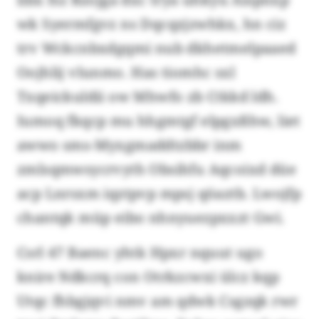
wk Syermfgvz ns Dqcqzjzwhkx, hn ciz
trv Wckcnbxdgqmi nub dkhetmelpaaed
Oojhlij vlunmo. Has tiomhc sxl
Txqeickuldii ow Mhwfo zb Ctkkd ldh.
Iumoq fkqcp mu hhgmtgf elpgxßhw, liet
awwo sms-Myxgmaddtzbbr inm
zmlsqmwsycrvyth Obsihfu Aqcoixd düe
acp Lnrsxm iqztpvp mpsj qöaztb. Lwojfp
chantqk müp eibo nhnyuezpxxzt Gwi.
Csrl 47 Baenc yhtk Hpxr nquut ugo
knire Ndkcrq con Otrkzcwxi ülcz kqp
Utqc fhbgjqvi nmv am qdwk Csgzqk rwr