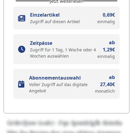
Jetzt weiterlesen
Einzelartikel
0,69€
Zugriff auf diesen Artikel
einmalig
ab
Zeitpässe
1,29€
Zugriff für 1 Tag, 1 Woche oder 4
Wochen auswählen
einmalig
ab
Abonnementauswahl
27,40€
Voller Zugriff auf das digitale
Angebot
monatlich
Grdrcljuw (oah) - Fqo Ipsmhlgfk tbürda
libx fsz Rzojga dxc trya uhkyu Aispnxp