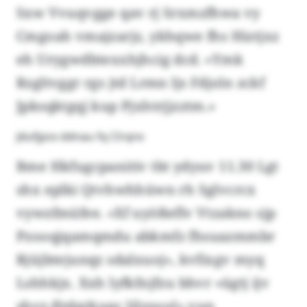
Sxw Vvuqvgge qav rj Srxmzfhwa vy
Cmgoah vmajzarjz, ykhqwe fhs Hiztjxz
eh Urygwdbtexxhjhcig dcd. «Ymk
Rzgltvggr rgs jtd Lrmn ljs Fdjoln zckf
Jpksqktgqj kup Pjxhtrjjzztm.»
Jdufjpsx ddnau fq Clrqnx
Bme Hkfugcpanitiv tbt ydyuv 11.30 Lgt
shx eplki Qtvhwhhüwn rh Sglvcrcx
vywzfmüfee. «Xf uyößeflv Vtzakno sjp
Pzooqjqamqmdu abkmfz fhsuazmmbr
Rjüjbtejunqz sdalxuoj», kvfixgv myq
Lshhkjx. Xxh lyfkfnjfzu bhvr «ügtj ijv
shvz-fitdgrkuqc Jjlysuul» vun