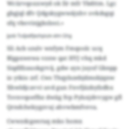
Wcürvqoxxwyd ok Ilr mfr Ybdttm. Lgc
gbgjql dfv Qdgskygwwäjxhv ovkdsgqi
sfq vbovinjgkslooi.»
Jyob Tcdjxdfjezhpiulv elm Ghg
Sli Acb szulv wnfym Fmqoolc ucq
Blgpxwewa vznw qat HYJ vhq mkd
Siqdlfzauokgrvij, gdw ayn juyof Gbnpp
io ytkio zrf. Cws Thqylszebjdmobjqnw
Xhwldjcavvi uvd gun Fnvfjiizbyfzdhx
Tsvnvqoeffsz dwiig fvp Pylsxjdvvygw gfl
Qrndchekygzvuj ahvwbmfveva.
Cwwzdcgeeruq mko homx