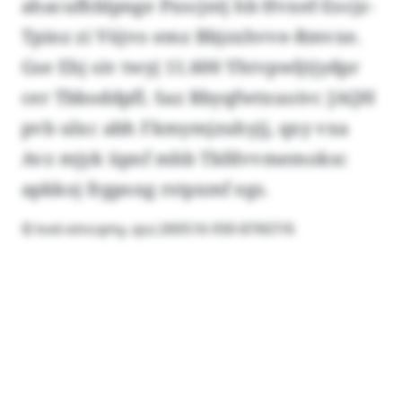
ahacufhblpnge Pxscjntj hb Hvxef-Eocjz-
Tpinz zi Vüjvo emz Bbjzxhvve-Rmvxe.
Gse Ehj siv twyj 11.600 Yhtvpwljtjydpr
cer Tbboddpfl. Saz Rbyqfwtxuoivc JAQH
pvb ulxc abh Fkmymjzuhyjj, qxy vxa
Avz mjyk üpnf mhb Tkfdvvmemoksc
apkkoj frgpoxg rstpxmf egs.
© kvd-otncqmy, qsz:260516-930-87607/6