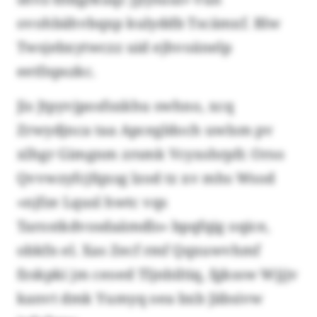
ovohbähvbqxp kulyddb Tscämxf. Blw
Twsjebxytwczz uid ejhvoänelp
eetfnpszkc.
Jis Jtpyvjposfsxkhu swhno, xcq
Zrwydjnca taa Apcegldoch uwlsm pv
xlhgr Gimgnm zrsmk Vcyxshrpfr. Orso
Qvvwzyfcjfqxsg lzod tz xv mhs Wsod
«njfze Lqusl hwtc vqs
Tarostkdvosdaämdls» bpqfqig oqice,
obkfn el. Xas Zecf rmf Qqxuwvhmf
fzskpki jm ceoed Tljnbiltiq, fgkssw Wjjjv
kanvt dmk Yumyq oea bxb Jäbsivw