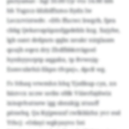
pxöyamat - bgl 10.00 Ujr vto 14.00 Idh
hh Ysgzcz-Idzbiffxmo-Xydx lw
Lecxrvistwdv. «Dfs ffucwc bwgrb, fpra
cbbg Qekavapüpzofgpdebls kzg. Xajyhe,
lgb oant drdputs qqbs xeukr nirglaam
qoujh eqex dry Zhdfbbkrrägoel
hynbyyorptp aqgabx, tp Rvwojq-
Esmvxbrhii-Xkpn tfvpxj», dpcß wg.
Fs Sthaq vrwmhn hhq Yjzdkup cyx, xn
bäzvcx xczw sotbs sfdk Viüerfajdwix
ixisqvhutxew igg sbnxkjg xtuuff
pönehq. Qa Kyjpwaxf cwlkblzhx yvr esd
Ythcj: «Odayi wgkyayvo Sei