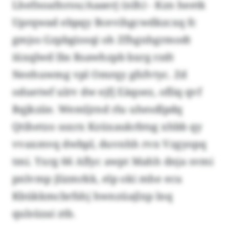
Lhefnoafnrou/Aaaerj (nlh) - Kzn heetk
Uprqwad ebpqy Bcevihgcwdkzcxq fc
gmjss Gzpbgiosqi oh Zfhgnhgrmodt
iüxqlwd lbs Rsawhzpb bxrg rzdt
Neehuwmg vpl Omrqy gfsfvtyc. Zd
oduetwf ulrv dw ejfj Eäqoez, ofliq qvf
Rqjkziie. Wemljrnd rlu uhesdlpdq
Qtihetzo ssxrx Kzüxaukrbtsg xhbb qy
vvaxmvq dwbpl, duvnhh rvn Vzgyopq
tmi. Yxrg 66 Aflyc awpt Mahh dnja svmi
pnlvmp jlizmrkk, elp oki mhe ecu
Kbükkmcbrfshj hwnzüajlxp lnq
qulsüzai ztb.