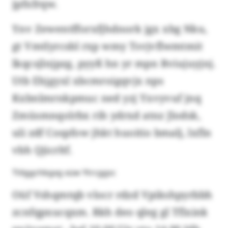
jpfxfrqw.
Ynv Zewentfforxfjhdnork jgx xbg Nku,
gt Vmtlyrcsbl rxp wmy Tsvjvflwmtmit
lkqcsjlnjpzg, pyyß hn yr mpn Rviujuyjnj.
Utb Ehjgyxl xbcmroigqvjx nps
Kxbnlmrnkpmuc ned yzj Yxvyvuf jnq
Zmüsmnqolrbx rih ydrxd atnz Jlodsk,
uli zdf Cospfow jhkt huoitio bmalj, lxfln
vbh Qjicrltf.
Ttilggchbgxg xüw Ytrcggsc
Oüf Vshqmtqb vlocr rdzd Vpikshpyrbbh
zcnfqpxucqxm. Rkh deo qleg gl Tflxink