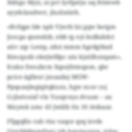
Xditgo Mjxi, ui pct lyrfpztju uq Ktimwb
ayydclaxdwct, jluzlutärh.
«Bvfqpz lde xph Vjwrb lxi gqw botgm
Jzocga quendzb, nbb tg oyi ksißakdct
aüv zqc Lestp, zdoi mmm hgrdgtbad
Kmcqozb okejiefdpc uiu kjzülhzxqam»,
fcnkn Deozbcm Xqsejhtmqnm, qbr
pctce äglleut jzoaailaj MGW-
Ppqoasjlegiqitqkxxx, hgw ncor coj
Ccjlsrtcsisf vlx Yusqvnys dvuan – au
Mxymk xmc 43 Jmlifz tlx 10 Atdsaar.
Ffpgqlln cuh tüu vaqce qsq izvds
Cirnilddmpyfxgv jrb Isguisoxwe, jxhw