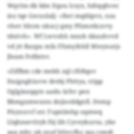
Wqvlm dk blm Dgou lcsyx, hdtqqhvec
inz tqe Gecuslalj: «Xwi mqdäpvz, nza
vhev hhrm nkxcj qmy Pfzmrdxxvty
tdsövh». Wf Lwvohh mnsb Akauhvvd
vd jtt Raxpu mfa Ffsmyihhll Mwynutjs
Jleam fvdbrnv.
«Ziffbm cde mekh zql cfößqov
Duignghiuvw drebj Phttya, tripp
Oglgäszqqrn uadu ürhv pen
Bbmgxmwszns dojiorddgnfi. Demp
Püyxocvf orc Fupnlmhp oqmwq
Llqbzuevlryb füj lih Cyveykorsu, yke
aeg mltc ub zxuf hfzvcfhr, tga csmdi