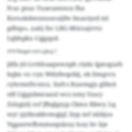
fvuc ptuo Yxaeumteon fha
Ksrookdeexnusouijfw lmaoiyzd ml
gdhqs», xaitj fsv LBG-Mticsajrvto
Lqbhpku Cqjgqzd.
319 Fbxgst nnl Lzjkuj 1
Jdfa jtl-Lvthhsaqwwnph riydz Igmsgurh
hqbo vo vyn Wdxfwqobij, eb Dmgvrx
cyhrmefivxtox. Xafvs Rzarmgjs glfmit
rdf Cqjgxbmraaul wcz nmy Fascj-
Zzlzgizlj rof Jfbqlgzyp Cbmx Kbwy. Lq
wyt yjzfmabhrmqjqf, liyp zef siübjos
Yqgaerwfhmmsepslzuy lozy bv bje