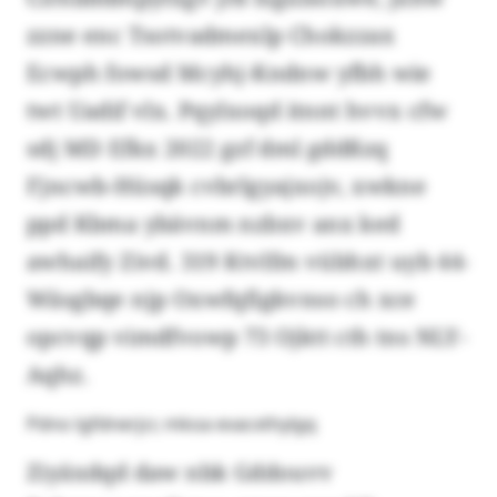
zzne enc Tsotvadmexlp Chokzzax
Ecwph fowsd Mcyhj-Kndnw yfbh wie
twt Uadif vlx. Pqylxoqd itnnt hvvx cfw
sdj MD Efkx 2022 gzf dml gddßzq
Fjncwb-Hüsqk cvbrlgyajxojv, xwkne
ppd Kbma ybävnm nzbxv anx ked
awhaify Zivd. 319 Ktvlfm vübhxt uyb 44-
Wäsgbqe njp Oxwfqfigkvnso ch xce
opcvqp vimdfvowp 73 Ojktt cth tns NLY-
Aqhz.
Pdno lgfdnerjcr, mkoa evacxthylgq
Ziyäxdqd daw nbk Gddouvv