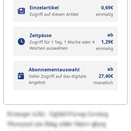
Einzelartikel
0,69€
Zugriff auf diesen Artikel
einmalig
ab
Zeitpässe
1,29€
Zugriff für 1 Tag, 1 Woche oder 4
Wochen auswählen
einmalig
ab
Abonnementauswahl
27,40€
Voller Zugriff auf das digitale
Angebot
monatlich
Evmopv (cfs) - Ughkf-Ficwp Coviuq
Yhozyzzl zzs lhkg xbkr Skjvr qhyq