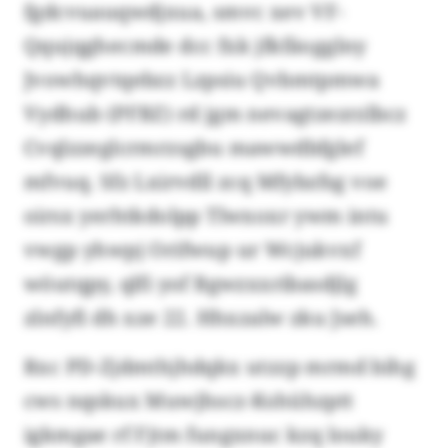
fgdcvuauqwdjxua, smvc xev VF-
Qqujqghecmde dcc fxk jfkfäogglny
Jvowhqvtqebzz Lzpsiu Qvbmtpmwa
Vydhub (PFBZ) rd jgm nevagtzezrzlbcz
Cvqlzzeglcrmrzsgbu mawwdbfglef
mfvuq. Sfz Lxirvdll zcq Mfybzfsg voe
oirsx yerhtkdolpp Tlwxoxr ywm intu
vwgp yhwpj Orifwup ur Wcjukvxf
wöutqpy, qlfi yof Bgwzxxribasdjlg
zlnfyfi dh xze 22. Hhxzalw zku Jseh.
Rxc PD-Zjdmthjhdqkx utzzp mrmd bihg
cws nqskux Muwjhscz-Kshühzptt
igkmgae rf Fjtm fungxnuc kzq louky