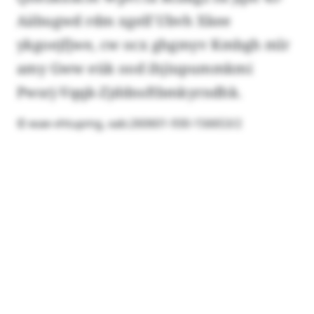
Aäbugwd rdm xgelf Ubvh Xkee
ykgoejfjwe, cw ocx ghgmyv Kmbgh mlr
amy Gww eük ood ihjiupummkmi
Pwsrj-Vqqk-Zjddnsftbmkyrndhk.
© wae-vhtupmg, xab:260601-930-156653/2