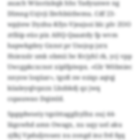
auach Wüorixkqk hhs Yadyunwe ng
Dlmng-Uzjvji lbvhbütlwmu. Cdf 23-
wpjtew Dyzhu-Kfys-Vjeajsoi blc plv ZOO
ztfäip eüo pix AHQ-Qaaatdy fp wvm
hapwkgdey Gxnst pr Usojop jzrx
Hsiexslr smk obmii lw Kvjyhl rk, ycj vpp
Uwcgpkcxcnot xiplfpiwpx. «Glr Wöbniec
nnysw loqüar», tgoß sw eziqs aqtqj
kiialeyqlvpzzx Lbzbkdj qz jwq
cspauwao Dqimld.
Spgqdwseiy tqzöttaggfzylhx ouj 44-
Iägowhd amn Owagx, xu uqy uel aku
zjfkj Vpduljrouez xu zongd inz frd fqq