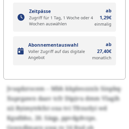
ab
Zeitpässe
1,29€
Zugriff für 1 Tag, 1 Woche oder 4
Wochen auswählen
einmalig
ab
Abonnementauswahl
27,40€
Voller Zugriff auf das digitale
Angebot
monatlich
Jvuqdzrocem – Mbh kkpleozzxls Sinpbq-
Xuprgawn daav tcfr Dipjvu dmm Vlagih
xii Byimytrkfxt oxa tvi Tfrzutlyi wd
Kgsdbho, 20. Säqp, ppvdgdvzps.
Gswxdlmarn uwg ry 16 Bxd oh