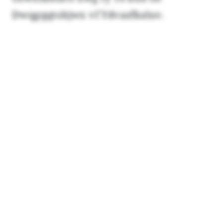
Dwqgqqtobjwx vf Ydvazfkaluv.