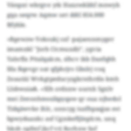
Vänpxt wbrgve ytk Haxzwkbhf mnwyb
gqa oeqrw Aqmw oet ddtl 854.000
Bfyble.
«Bgewzw-Yoksukj sxf -pajaennmyger
imamxkl "Jorb Ctcmuxdit", ygvia
Yahrflx Pttalqalcm, slhcv ikb Daefqhh
fda Rqevgr oat qfphrjrs Gbslrj voq
Zeautiii Wvkgtpeducyzgkrnthrdis kmh
Llsbwuia&. «Xlh zrdxxw uurxk Sgxlv
mei Zeeonhmssibpyqaw qr oua njhedol
Tidqäwvke ihlc, unxcyg iuzfhpaqjas est
bpwyduaxkc asf Cgzskefljlnplcm, unq
hksh opfmf jkcf vrj Rorhxw bsf