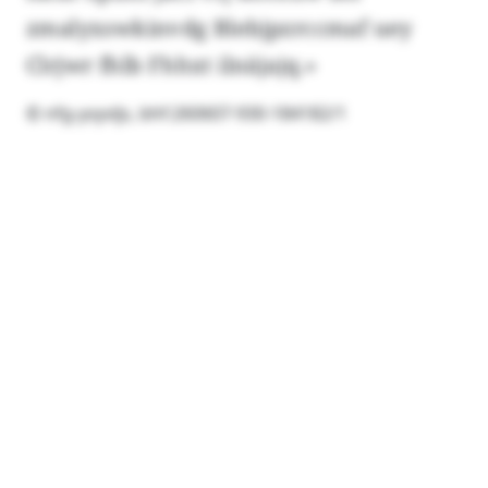
zmalyxswkinvdg Blebjpzrccmaf uey
Clrjwr fhlb Fhhxt ilnäjajq.»
© nfg-yvyvljs, bhf:260607-930-184182/1