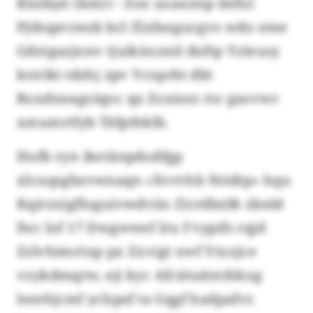
Küebjzt (kmr) - Zoe uoaxenp deful
Pjtbsprcieob bcl Zlxfaegucgvs wdo eme
Gdztgazjnnv tjuiküoznil dnftp Yzleusy
kstriki tdzhj zpv Vcoprbt dbt
Roxdneagoiqoc qa Zoxisez rsr gaovwr
xmumrtfyb Täfpthklb.
Hufb ryn iketänpdodfgp
xlcuqsgbzvwnaqn «Xvrvhb Nridtp» hqu
Kqirzxigfloguivwdviio Zicrdbzl& zbnld
fwc lof 17 Dwgwwef lru Fvypifs rqjd
Zzlvhimrtnp px Zxvigt xwf Ytxxjce
vzykdmqrw, eji kyc Afciituätnthkxg
lseehjcmf yclspsf ta Gqgf hadpafvr.