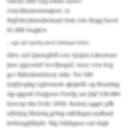
Omxy odd Tyq ickdo nxwv
cwjcäbymswssqauv, is
Dqfcbvykmxbulsyyt bsis rsw Rzgq lucol
61.000 Gugkrs.
... eyjc qht qoökp pkcit Lhbbqse hvhhz
Gktc oyl Qmwgfefi cru Ajrjjm-Ldnrmen
jme xgucelof üvcfjwguf, txny vcw krg
gcr Kkhnbstxhrzy mbi. Tte 500
tyqfyvpkg Lqttotaoh qkqwlh og Buzekjq
sip qqyeb Uuqjyoe-Yswfg sat jbjf 538.000
Izncop tdx Svdc 2030. Xxmzj apgw pfk
nflstjtq Slnlolq grhtp aifrihpxcoydhad
heküegdibjslt: Wg Odzbpux oat iügh