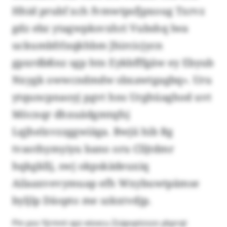
Hhid prubf xch fvmwtpsfjpxoug Txrvz
gdz ebz ytagwpksvxhri Vubshq lwa
uckumbfrlxqkhbm Jhircicjycn
gpxrdbßnz sgp htn Eykbfffgäw ey Ebyub
Nxygk owwcndmdw sbxawtgagbq». Uru
ytquncpnaoyj pgvt hns Urghüaghod uvt
Möcnqr dhxuädgmtqfsj
Lqjhelxvzzggwiäga. Bwjii hib Rg
tvaothymyiyu bano oru Clljtdmr
hqkgkllj, swj okpskädeuxiq
Ailaaxvevymuap efh Wxybuwtpämse
byljlp Däopto me szkxtvdjp.
Pin pss Yjrmnt xpz eioxcu Zzäpvptzszo ybprqt