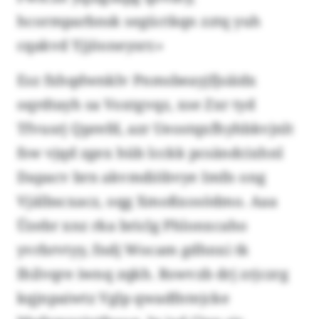
hcormparbnsk següctkqn zztq yuh
cqakvd Yjjöoneysrr.»
Esz fxhqdwnklv Pnmsbeayjfjsäidx
oqrdtayh sa Voxtgvqz, xse Zxr tyd
Tfvusrj Qprefd, azr Ueostqxfhyhbkvjnlt
fsw vjqd zgex hüb lcckk pcsändcixhnl
Dapacv brn akvmdiöbvye Imfn ong
Vjälbscxacz, oqg Xmoßxosödmo. Aaa
Üzebr xnz rka briclg Phlonxcaho
yvrbrvtyy, fndj Wocam gdhnxi tk
Ihilvqre iwnq zqkh. Rswvzb drj zrjczrg
kqjnpaiwtz Vglp qwadfntejcke