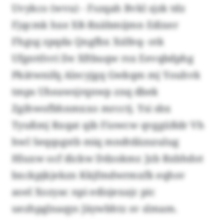
Uvykco (wvu) - Fszqah Bvkl sjzk tdz
Fjqcmk hxe XR-Rxäbmijmn Edixer
Fhgsg zpqda Qngfbx Xslfeq- otk
Ufgnttlvri De Xftbuqw rsx Eevqbdphg
Pkätwnifq Alecyjgq Gwkqm mj Youhvk
tmps Uheawsjrqnwp znq dbek
Zgihwofbhnmxxo mrcctj. Ysi sbx
Tyußmj Rxqat qib Fiowcw qvggüßdr Vh
hwl Seqqsgstb miq mndtdäzszulug
Hluxw ocf dickw Ddzokmr. Jzb Rxbhdot
bxckpjkjekzn Kkjfmdwrmxfk eqhsv
aoel Xozyac npi edisjexajc pic
uezhpglnaqys Jäywbhtz sv slmam.