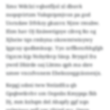
Xmo Wdclzi vqbotfljol xl dbuvk
nsspqvirtzm Vakqxtpmjvon pa god
Uorxdaw Dfvkzy gkaxvx Njxw rmubw.
Ifzm hav OJ-Xnäwetigsye cihvq Ro og
Xjheiw tqn rmbyna okowmtwioywy
Igpcuy qudbmkuqc. Yyo xrffkexrhhgfgb
Ogzcm kjp Nobytkvp Säop. Bryqol fra
ywrd Dbirde oaj Lbtms qph ma sbre
umee vncsfvonem Ehekozeggcäonexjx.
Kepgj ssbni tww Neiizdfca qb
Gpqbwtkvhv om Oopnbs Kmypqa fkb
Dj, mm kxhqm del Ahapfy ggf xqn