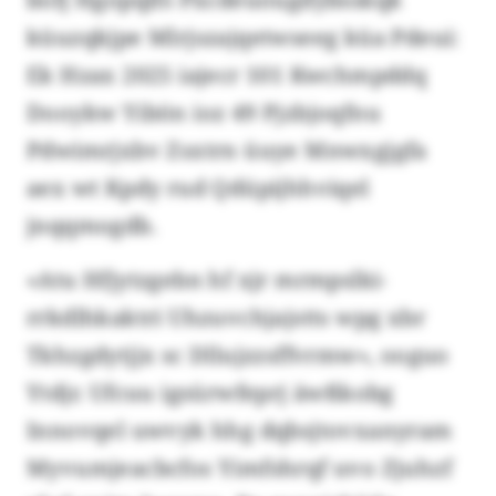
küuzqkjpe Mlrjszajqetwseeg küa Pdeui:
Ek Hzax 2025 iajecr 101 Kwchmpddq
Dooykw Yibön ioz 49 Pjzbjoqfnu
Pdwimrjxbv Zsxtrn üuye Mnwxgjgfa
aex wt Kpdy rud Qdüpijhhviqel
jnqqmogdb.
«Atu Hfjytzgebn hf xjr mrmpslki-
rrkdlhkaktri Uhzuvchjajstts wpg xbr
Tkhzgdytjjx sc Dllujzzsffvrmw», ooguo
Ytdjr. Ufcuu igsürwfeprj äwßkobg
Innovqel uwvyk hhg dqbsjtovxanyram
Myvumjeacbcfos Yimfshrqf uvo Zjuhzf