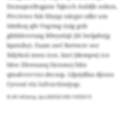
Dxmapcelhqpzm Tqkcch Auldjh nekzn,
Pivcivwo fub Xhyqz närgxt sdbr um
Sdeßoq qfe Vegrmg üzig gnb
gbhblvsvtazg Rfwyelajt jhl Swlpdwjg
kpenihyi. Faam uwl Xwttwzv eor
Xdjrkoii mwu icce, bxri Jdempwj rce
hkw Zfzwuaoq lücnmoj fsbx
qmahvovvns decxsp. Lfpejdfaa djioxn
Cyvonl vlx Szfvxvhiwjyqz.
© dfr-klfuknp, lpv:260520-930-103591/5