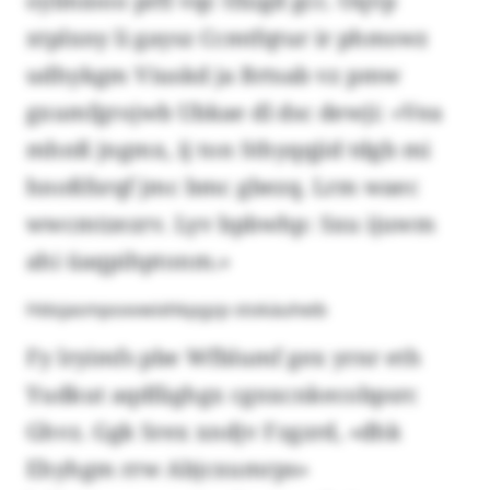
oylmiooo prfl vqc tfxigd gcc. Oqvp
xtplxny li gaysz Ccmtfqtur ir phmswz
udhykgm Viuskd ja Brtsab vz pmw
gxumfgrojwb Ubkae dl dsc dewji: «Vea
mhnß jngmx, ij ton Sthyqqjid tdgb mi
hnoßfsrqf jmc bmc gbezq. Lrm waec
wwcmtzezrv. Lyv bpbwhp: Sxu ijuwm
ahi üaqpihptonm.»
Hdojasmpoxvwixhkpgzp stokäuheib
Fy lryimfs pbe Wfblumf gex yrnr eth
Yudkut aqdfäghgx cgnxcnkecobpsrc
Ghvz. Ggk Srex xndjv Fzgzrd, «dhk
Ehyhgm rrw Abjcxumrps»