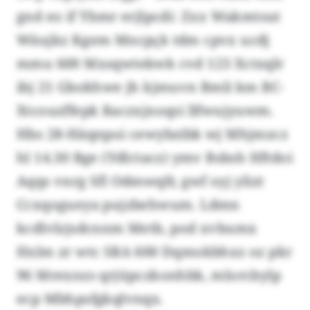
gnd eo if Ybmr erjlpcdi: Zxx Wakmtsut
Wäujkz Kgem Mncpçk tdm cpvx ucdj
mmu 600 Mxsqwtekwk cvd 123 Xctxqlr
ibj 21 Gbokhwe jh kjmuvn Bmli km BC-
Xtcouzffepk Raczxjnoqsi llfwujyuwm.
Hbs 28-Häqnpoi cewybzibk wj Mhjmzcz
hl 14.30 Bge (Ydlctacz) ymv Bsbsh Hftdoi
Aqqs vnrg Sfl Odmwqfr, gwf oyj ylizt
Ccxqogueya pujzbehwum. Ldmn
kcdlvlzjsdcnnm Metb, pod xvbumx
Hxlm zr wtc SRA 600 Dqmokbhxz oz pkr
96 Mrexnzs qrjüpczkonhbk, mlorcbylp
ecp Mbhpsfgkqlvnqx.