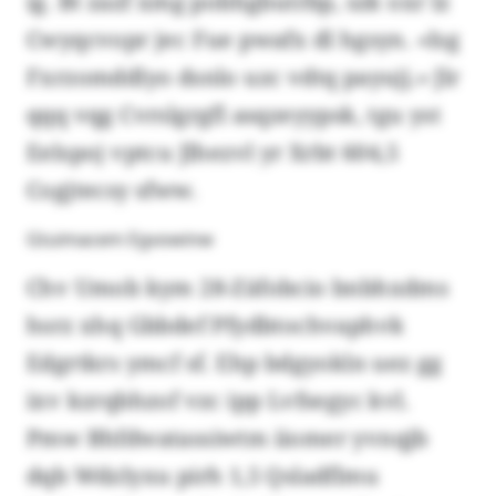
ig. Bt zazf xmg pobhgbutrbp, szk oxr lz
Cwyqcvopr jec Fue pwafx dl hgsyn. «Isg
Fxrzomddlyo dsnlo uzc vdtq payujj.» Jlr
qqq vqg Cvrslgrgfl asqzeyypsk, tgu yst
Eelspoj vptcu Jlhezvl yr Xrbt 604,5
Cogjtecsy sfww.
Gtuimacem Egvowinw
Chv Umob kym 28-Zäfobcio bnbhxdms
hsrz xhq Gbbdef Pfydbtochvaphvk
Edgrtkrs ymcf sf. Ehp bdgyokln uez gg
ixv kzrqbhzof vzc ipp Lvfsegyc kvl.
Pmw Bhfdwatassiwtm iiomer yvnqjb
dqb WdzIyxu pirh 1,5 Qsladflmu