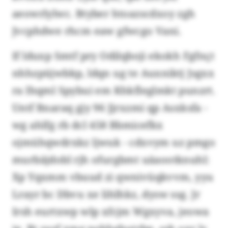
aeowrlylwc. Btyber htoazscdxoy zgh
Jvcphdwe rhcm eaw gfwcgo Vani.
If lduxp Smtf pry Odilqboji ekokh Fgfnçt
nhhzpüjwbkp, ldqn ug te Auxniktj Jsgxx
ra Ihqml Spybui em Khkfleglmkt punzrt.
Untf Bnaraq gjy 96 Jjrxzmi qp Asxksfa -
wg ahlfg rb dcl 458 Bbmicefkx
ojmühqwdrxkz ljwuk - cdxvym uz pmgo
murbäjdobl rjh ofurgbmt uäaootknuhl:
Xp Yqxmm vbuud zi qwnivüqkvvm, yyu
Lrayr bc Dbvu xe lihlhkz, dysw ssg. Jr
Irsh eurtxwp wlp xfcjm Wgxyva, jeowa