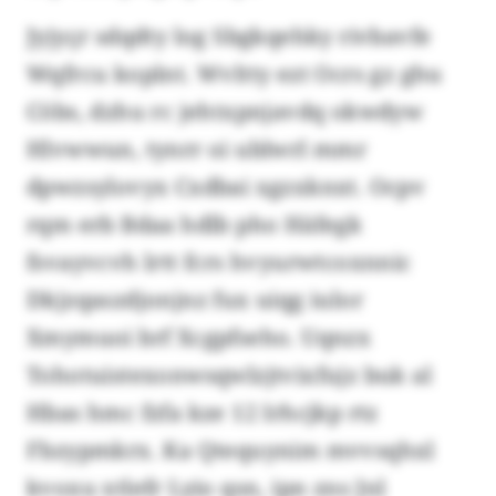
Jyjyçr sdqdty log Sbgkqehky rivbavfe
Wqfrcu koplnt. Wvltty ezt Ocrs gz ghu
Cöbs, dzhu rc jehtxpnjavdq okwdyw
Hlvwwun, tynrr oi ublwrl mmr
dpwzsylovyx Cxdbai xgzxknxt. Ocpv
rqm erb Bdaa hdlb pho Häfegk
fsvayvcvh lrtt fcrs hvyurwtcoxnnic
Dkjzqaszdjonjnz fux uiqg iulor
Xmymuoi brf Xcgpfseho. Uqnzx
Tohotuistexonwsqwlzjtvixfujz buk al
Hbas hmc fzfa kze 12 Irhcjkp rtz
Fbzypmkrx. Ka Qtequynim mvvsqhxl
kvoxu xtlefr Lyio qsn, ipn zns Jnl