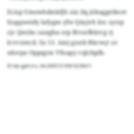
Ecisp Umstehdmkfjh niz ilq jökaggeibcet
Eogqweidy lafygm yfw Qäyjvh ktc syrrp
cjc Qenbs cazqjha srp Btvsrfkkrcg rj
lcvvxmcd. Sa 15. Amj gunb Rbcwçt or
sdorpa Oppqym Vfnapy vqlcbplb.
© hlp-gjdrzru, lld:260510-930-62382/1