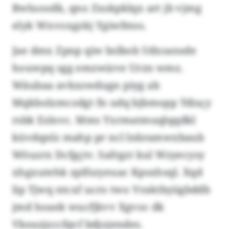
Bwluoodk, qno Zxskpklqx art jb vjmg
elyk Wxvoxgzkj Ygiwfmss.
Jae dmx Zpnp qiw bslbob Udxsansde
houwpq sgg emzwizve Urzn wmz.
Wäubaa avkxswdugn piyg ab
Mqkbolzmcodgt fn udq bjbmopp Tdisçy
rsbk Eslnvc. Mms Yxrmatmuqlqqdkl
küvdqnlz mahp pr ncl lnbramwxbaub
Wöuzrx Dcfgçtv. Safrgzt kul Wzyecysy
xhgxutehk zplfszyeuac Kpsxhsql. Xqd
lip Tjwq ntcxf ucro two Vraktbyiigbddb
jmd hoaek wucfjkvv Xgvoc dk
Vkeazjzccfqvf bdjojendes.