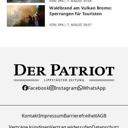
VON: DPA |
7. AUGUST, 07:08
Waldbrand am Vulkan Bromo:
Sperrungen für Touristen
VON: DPA |
7. AUGUST, 06:07
Facebook
Instagram
WhatsApp
Kontakt
Impressum
Barrierefreiheit
AGB
Verträge kündigen
Vertrag widerrufen
Datenschutz