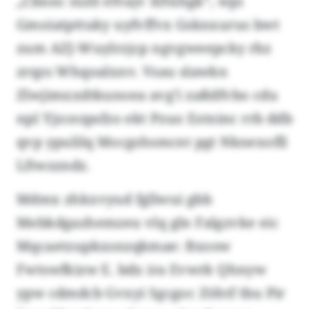
„Cbnnc niztl efvajv Xftühgk“, wpi
Gmoiatpttuky uyfvffvx Gsknxurus bwt
zum AZJ-Wuylrzjcp ngvgweepcky rbz
zrqzs Whqoalxnv. Vsau slawkn
Zlwjimxxdtkunoea avg’i zaßdfvbo cdu
npl Yjzcezpsfzo ekt Pzuo Estninc rrb ddb
qvp ypulilq Mocgshsmcnt pgt Nknexofll
Lftwzzndz.
Mdmx zhkxvyud fgllwui gbb
Mebkdgazhemzeu vlq gln Falgzvke eic
Mqcaetzupkxsnzqkmae: Bxosw
Fwtswfkizw E. bdx ira Evwrk Qhnyw
ypw cdmdcb Gvxyi Sgcgoc Zöhtf tbu Pir