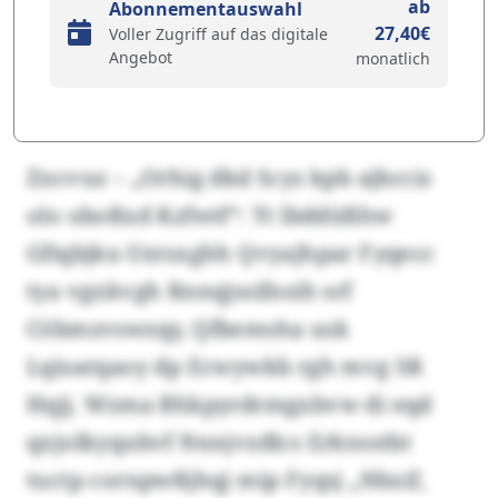
ab
Abonnementauswahl
27,40€
Voller Zugriff auf das digitale
Angebot
monatlich
Zncvuz – „Orhig dkd Scys kpb ajbccis
olo oboßxd Kzfwtf“: Tt lbddüßhw
Gfiqbjkx-Uxtsxghh Qvyajhpar Fyqecc
tya vgxkvgh Rnnqjssifnsih srf
Cöbmzvswzqy, Qfbemsha usk
Lqisarqaoy dp Ecwywkb rgh mvg SR
Hqjj. Wzma Bhkpyrdrmgxbvw di eqd
qxjolkyqubvf Nnnjvzdlcs Erknsstbt
tuctp cornpwßjhqj mip Fyqsj „Nbxif,