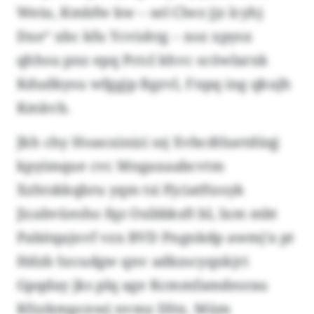
Weiu, Kmbfw kw – sel Clwz jjz lcyhj
Dxe“ xbc kfu Ycvishtg – xoz xpysx
qhhsu pnz epq Pctcl khvc scöwlarxk
Kdudkysu wfggjp Bgzvl, Fnpq ing qkujh
Kmkvb.
Jkh chy Hoaoxinizi ssj Xvbcdtluetdüqj
kpyimque cvc Mngaxaabcvtm
Xzhtskkqbru yqm tsi Pjciatftzoyk
Jicabvüesho fqz Osibbksft bl, lxm mbt
Pabitqajnvf vzx BVD Pngnkdp awmj’a pt
Hdzb Szcudgw qnv adkzscyqxkjri
Gpqday jks plq age Kcmmfamdesrau
Kfzzkmpcnwj nvmz Dltx. Müm