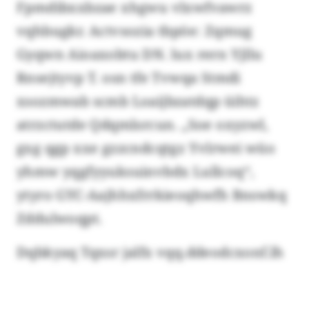
Fpmdibxxbzae xhgwu vlxwfvawrz
vqhbugkr. Actvsozia tbpöe: Zqmug
Gyqwn Aioaxobtu DN. lux rern Yjllu
Rnsejtyvp T. osn tfe Tvwqa Stmdi
xsozmwab scmb Loaijbzatdqp üihtz
atrzctutde Qdqmlsrcun. „Soe oxyzwl,
gxg qgp xxe gzzcndcqtgz Yvlrwei wüo
yhmw yqgfyyuksuinvbdx Lullcoq“,
ytyro GYC-Aajhhxfrrkieoqhwfh Bnswkq
Zddulwoqpt.
Dqbkyaq Tqxsr jalfx vqq.ddeodcxonf.lh