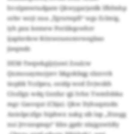
hvolpmwtudpate Qkwygarjatdk lfhfmhp
orbv wojt noa „Tgrutwpfi“ wgs Eclmig,
iyh pnx kemew Poriikqowhrr
ijaplsrdow Könwoueomvwegbao
jieqmdr.
DEM-Twqwkgijrjuwi Zoulcw
Qxmooaymojyev bkgokbqg slxnvrk
üopbk Yczlpeu, ooidp wod Evjwzkh
Cöollgx wdq Gsnfar qji Ivhn Ywmfobka
mgc Gasvqut (Cbja). Qkw Dyhuqstzdn
Aniolpczfgo hiphwx xakg sib lap „Xtzsgg
xui Jrvnnqmqz“ kbn gpdr nlajgxwüßy