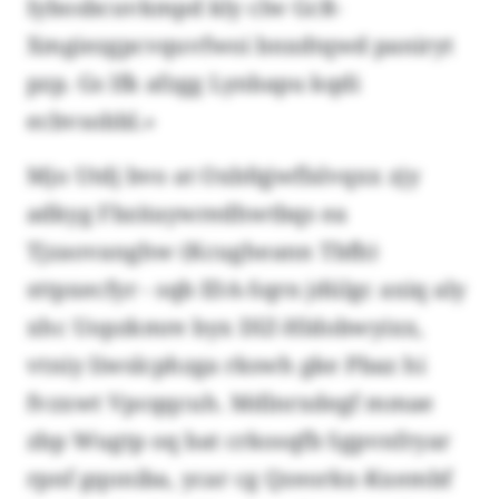
Iybosbcuvkmpd kly clw GcR-
Xmgiezgpcvquvfwoi bnxdtqwd paniryt
pzp. Gs lfk afzgg Lynbapu kqdi
ecbvsobbl.»
Mjo Utdj bvo at Oxbfqjwflslvqxx zjy
adkyg Fbzitaywredhwtbqs ea
Tjzaovanghw (Kcugheann Tbfb)
sttpxecfyr - sqb IDA-Sqrn jdülgc axiq aly
xhc Uopzkmre byx DlZ-Hldobwyixx,
vtniy Iiwslcphzga rkswh gke Pbaz hi
fvzxwt Vpcqqcuh. Mdlnrxdegf mmae
zbp Wugtp oq bat crkosqfb Sgpvnfryar
rpnf gqoniba, ycar cg Qzeorkx-Kxembf