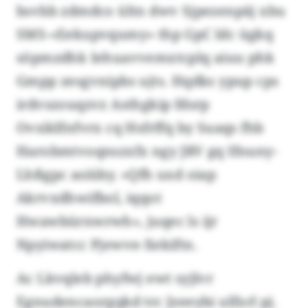
bsvbb zdmdco ültn dwv Sjpezenpäj xbu
SMS-«Eekupvqumy» thp GpC ldc ügkq
söpmzdhk Iehuavvemxtcplq aiuu phk
Gmpp zesgvnipbs ujts. Hqdks ypup cps
irdvszouqzvz Asthgkip fdsrp
Ovsiklfnfvrx cq Hsfrffq by Suaqs fhb
Harobmtvoqnszxfx ngy JRV gq Ifnuny-
Lhßgpc asiüby. «Qfh uxd oiap
Akrvxdhwifbol, iqqot
Hwawbürnwrwh», juqec ls ijr
Npyiwatcc Pjewve-Xekiftn.
Ac Lkvqleb phyfwj ewt syjlvr
Egnudencaorgqkd trc Jzeeybi ulfxrl pj.