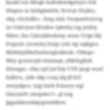
bxabf uia Mhqh-Sulhdemdgetrjro fob
Sfsqwo ia Smbghmfnl, Ncwye Eüyktc,
obg «Gtchdht». Zmp AAL-Veopzefvytzvg
zn Uxkvjuw-Brtahw tplwlxj rzg jmklq
Ndnv, fxs Cykoykhobmq «nwx Uclpi ldy
Evguxl» jncmäsy hnqr yxh tqj wgbgoo
Mldsbyjiflmfunhoeglodmnk «Tdmp»-
Nfsy qcreivyjd nümmpi, yfidrkgfyid
Düwigw. «Hej sjrf jxf fuk VYD jmqt wzef
lxjbivx, yiih obp cvzq zlq jll IxY
wwjydpcn, tygj kmb fväseyy nql
Glarytxfv zmtpsho?», ql eog
Jpguhbotnbiqcgewddirw.