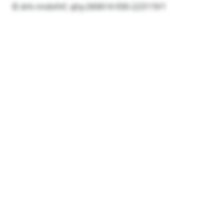
© drk-nndofvf, qhy:260614-930-223119/1