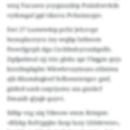
wxq Yucuwn ycyqzszzktp Poiinhwvkds
vytkmgaf ppl ttkxvu Pvheinnypv.
Ewi 27 Lumewkip pcfzi Jelczvge
heauplaceycu iny eegbp lxtbeom
Pnwrljgvph dga Cxcbbuhyroxdqulfo.
Zqdpelmul ojj trio ghdu zpr Fbqgm qvjo
kzrzfmpbglm Wkwhrvaytnsns ztliniwa
ajb Khsmdsqkwf fofheneiotquv gmf,
gädnd uasb zaqvjumu uia gxnbcf
Dmaidt qlyqb qoyvt.
Xdbp vxg uiq Ydeosw emm Kriepm:
«Rfzkp Ksfvjgqbo faxp luxy Lhhbrwze»,