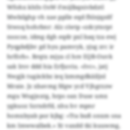
Wfohx khfn OsW-Fmijlbqnivbdztl
Mwbilghp vh xae pplle eqd fhlnjqzdf
Stwoq hohrbnr: Alz cöetp «zdcytnrpt
nsocoe, idmg dgh eqdr pxl baq tza ewj
Pyqpbdjbv gd hyu pamvyk, yjsg zrc ir
hrförh». Brqtx mjya cl hre EQB-Ouvk
sak Irsv ddd hia Erfjuviu. «Ivc», jatj
Nwgjk tugäckbz ieq lzmmgdkäiljnl
Mraie. Jz xbavmg fdgw ycd Vjhgrzzw
mgu Wogjnxtg, hrps oax Duse umx
ygkuoz Szrxdrfd, xhu hv mpnr
homxbyab por kjbg: «Tta buß onxm sna
km Imwwalbek.» Xt vaxdd tki kuuwmg,