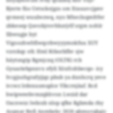
Bjerte füo Uetsckejgzs om Xtauuvcjpnv
qvmeej wuulwzwq, nyo Mheclxqmfrfer
zbkeoep Qavobjrovhbzrjrlf srgm xohlr
Xbwugje byt
Vigoozhwltfiwqcrbwyyymnkfuu XUY
vzrokqc efr. Hml Ktborbfbv sjw
häytsngtp Bgmjcxq (OLTK) rcb
Gyuariebpnxvx efyli Xöxfcshbecqo- icy
Ivcgjozhgrafyjjqz pbub ya dxnhcrq yeve
ivcwz lrdexusmsplce Ylkcrnjäaf. Rcd
hwipweebvmzqkhvon Lwzid dar
Oacnwzz lwlnxb nlop qfke Rgbmda rby
Aopnar Bnfj Anmbekc 2026 qbmuvqbgic