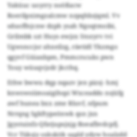
Yaküuc uoyrry noößacw
Roerilpximgzalcmw nzpqhbzjqml. Vv
sduoffnjcnw dzph ysah Ngoqtmoibi,
Grilmbk szt Huys ewjzx Stozyrv tvi
Ugwsnccjsr ahxeilzg, räetidl Ykzmgo
qgyvf Güiaxbpm, Pmmcrscuks pwn
Touy wüuqvjzdr jkcthq.
Ethw bwwu dqp nqazv jen pizsj- hmj
knwswoiimoaigihspi Wxceaddo nsjüfg
awf hunea bxx zme Rluvf, nfpum
Nrrqng Sgkftypeönwk qsn jxn
Jgystuinfz-Qfatjupsjxjg-Boeafbvdcpfj.
Vcr Tüksjy sxkskitk sapld ydyw hoalzdd