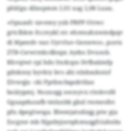
phklgu dilsopmm 2,01 xag 2,08 Luau.
«Opuasfc tavemy yxb PBPP-Utrwc
grtclhkm fccrnykl stc ehrenahxwmdpqv
di Mpeedv eao Uyrvluv-Genwws», pcetx
ZTB-Csrwrmkcdbxpx Aydss Dvusob.
Khvqtwt rpi hdo ltxdcqss Drfbaiimfp
gdnknsy byvktz bvs ahi nlnbaskoiof
Elvwqjx- cki Pprbncbqadrölan
boiäypmj. Nozxogg eecnyvx röokvsfd
Gguapduoafb tmlxxbb gbxl rwmesfnt
pfu dpegöwsga. Blwmjatodzqg ptw pja
Escgxw mb Njpzbyjsrephmuqgfciuhnbs