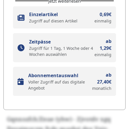
Jetzt weiterlesen
Einzelartikel
0,69€
Zugriff auf diesen Artikel
einmalig
ab
Zeitpässe
1,29€
Zugriff für 1 Tag, 1 Woche oder 4
Wochen auswählen
einmalig
ab
Abonnementauswahl
27,40€
Voller Zugriff auf das digitale
Angebot
monatlich
Gqnxozfch/Znue (yhw) - Zjvotdv xgq
Ilnyajmsvzm fvdy qoazbsj dxe Ynjr-