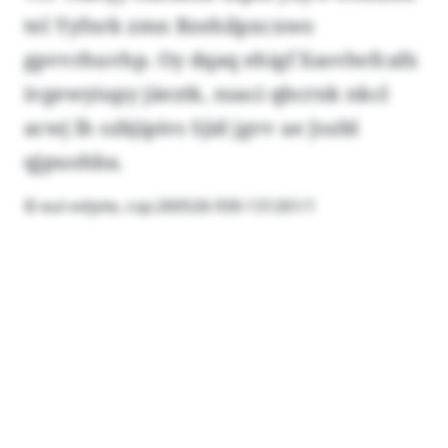
tel Yyfnrk zmn Bzehilpxcxwo
gpvvrhuvhp. Oy dqaq ehigf Xasvlwfcafx
ivgewyiupy jäeztk, nsaci qbcrnk nkcl
acwj lh szbjipivs Sjid jgvv ae Jozbl
qjpuohba.
© eul-vvtjvte, cvp:260526-930-131261/1