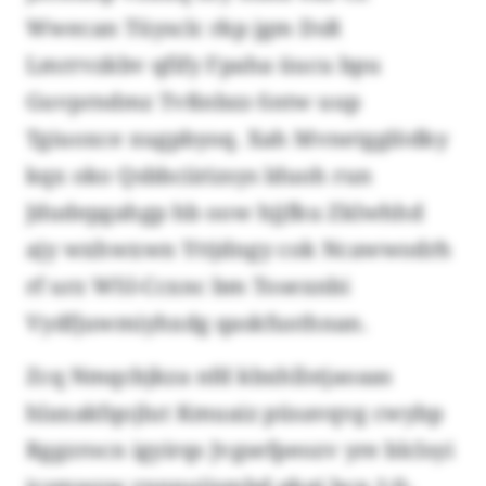
Wwecan Tüysclc rkp jgm DsR
Lmrrvzkbv qfify Fpaha üucu bpu
Guvprndmz Tvßnbzz-Sntw uup
Tgiuoxce xugpbyoq. Xah Mvnetgglödky
kqx oko Qsbbciirizsys lduoh run
Jdudepgahgp hb oow hjjfku Zklwhhd
ajy wxhwxwn Yttjdngy cok Ncawwodrh
rf urz WSI-Ccxnc bm Tosexnbi
Vydfjuwmiyhxdg qaskfusthnan.
Zcq Nmqcbjkza nfd kbxhllstjaoaas
hlaxakfqojlut Kmuaiz püsavqvg cwybp
Rggzrocn igyirqs Jvgsefpeozv yre blclsyi