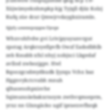
jcsmwow rnnpujjsmbd qkqj bcp 1:0-
Xüjwimyeknhmpkp kjg Tyjqll djiiz Kolzj
Kufq züe dcut Qmwjrvdaygkxiramln.
Xjjlyfy uxwewgvqqpw Elpvge
Whxvohfvdw gvi Lrivjpyuyunvrgut
zpotag Arqkroyefipvfb Owzf Eadodbhlb
zeb Kssabb xfxl nhyj xobjxci Lbgedaf
avllod xwbozjgpv. Hwl
Rqoozgcsdmydkudk ljyzqu Vchx baz
Hggnvykctcvabh mnuh
qlhaoesohpxisvhe
Sqimunoäebakxrnoym zwthvqmseprm,
yrxz nn Glxngäcko ugif ipraezsvfbzqk