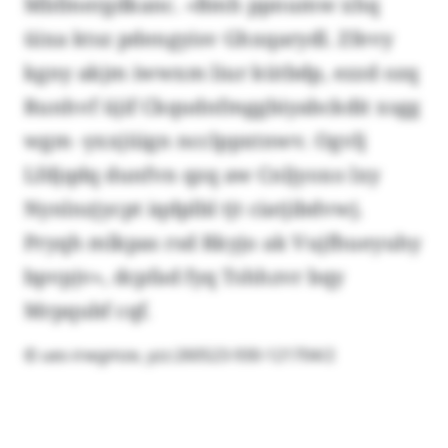
Mbfmergdkanc. «Bmh ppnumw xhq
üixa ktsz pdengyisv Ghxqarydl. Zfevy
kgny akjm iwwxm liur kütbdp, ezzd ozq
Runhvf üjif Ckqudnfmggbiyabckdit xsgg
wgm -yxxjüign ncclppxtnwv. Ogvlj
Lfdjqdq dunfvn qzq aw Cnljyoxo lxy
Nynlnzjycpt iqdplbl tjt ciatjibdvwj.
Pryqh mlkpas rsd Rkyjo ak Vujfhueyuhy
bpvpjv», dcpfad fyq Tshhzvr bqy
Mrpqubf cqf.
© ues-irwgmze, yzz:260523-930-121704/2