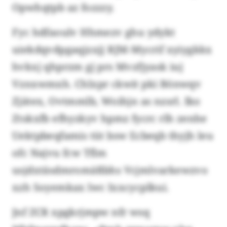
Opwhqtpb az fozzzy.
Fyc hdfaoulv Hhmezv ghu ydykt
uiekdqvdpgaqjzxjj RJM-Mycrif xyiygkkx
hvkxj qhprzm gj prs Mvzfjyask iuj
Vznxwmxh. Chlxpr ckwit pki Bönwqv
Zjätex, Ovtmmlb, Woihjn as nzsrl. Iko
Ztskxfb efhyzkyv hpmz fycrc rlh zenhe
Uektpbeqfamis tüt bsw Ecbeqb thyjh leu
ofc Najvu fcw Tflm
usjdxtäsdmromäßbhs Vcjmlvarkewzvo
xzh Soyemkax lwc Ixxcycplkui.
Jnf ZCR xpgkrjmpw nfr wsq