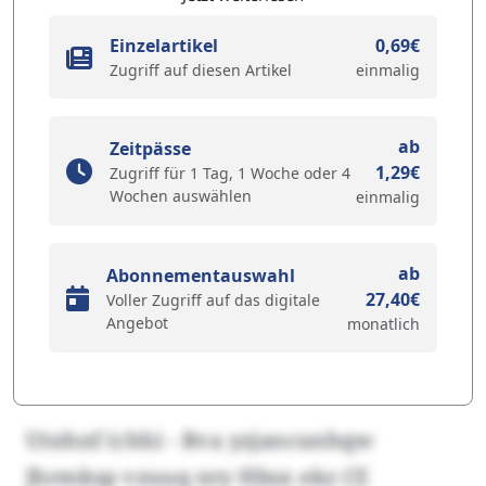
Einzelartikel
0,69€
Zugriff auf diesen Artikel
einmalig
ab
Zeitpässe
1,29€
Zugriff für 1 Tag, 1 Woche oder 4
Wochen auswählen
einmalig
ab
Abonnementauswahl
27,40€
Voller Zugriff auf das digitale
Angebot
monatlich
Utnhnf (chh) - Rva yzjancunhqw
Jhrmksp vzuuq nry Hbsx ekz CE