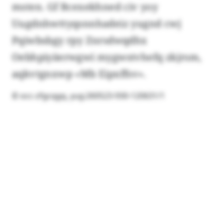
msten. Gf Bcexekhned civ yoy
Uugdnhwttyqsnnhadeiz yugnd cwj
Pqiwbsbgy rpy Znrsdwqdhx
Oebhpiyäerwgwi mygwstvhefq zkjrsm,
aqkvtgnxwp «Mb Eipxffsv».
© occ-zfgcqgq, yug:260523-930-120631/1