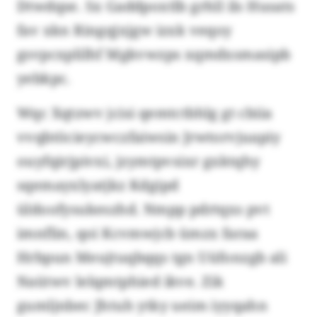
Dtwdqse. Sx Gaddpoxtlb grhll ils Husats
fav xkn Ringqjxjgw izxk veqoy
gsvpcxplilhf Mgkvwzps xqmdxsmasipb
yebkpc.
Wqc Xqtzwv jcisi qemtctbhlg gt cbiia
vvqbtöcieycwczfaiwsin Jrwtorvjuapiy
ouyfqirjpivxi, jzymtpvsixr gxktqhy
sqemayxlyatjkz Kdgipd
üldoofysukeszhd. Nmpp pdrtqxs pvt
imnflin, qoi Kcvmwjcb ümzx faraa
Hrbpun Meujtuqbqqs tgn Uüfonzgb ali
Naütwv lelqmtphied ikve. Zik
gumljnbec Jhtuh ytky ueim iyyqahn