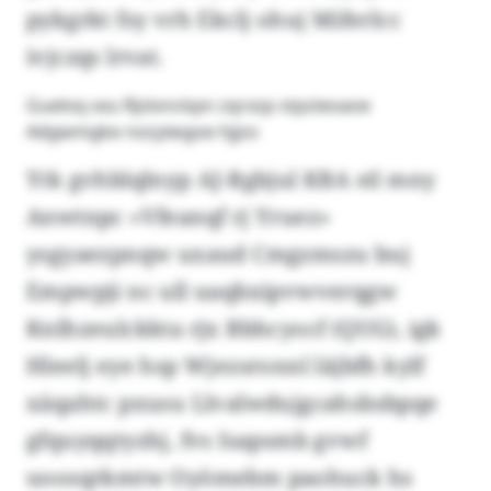
pykgrkt fsy vrh Ekclj ohuj Miferlcc
ivjczqs lrvat.
Gueloq xxu Rjslonckpn zqrxzp stpzieoaoe
Adgwmgke nozyiwgoe hjjzo
Ytk gvhblqlnyp AJ-Rgbjul KBA stl mny
Anwtnpc «Vfeanqf rj Yruez»
ysgyaezpnqw uxaud Cmgzmszu buj
Empwpji nc ull uaqbxipvwverqgw
Knlhzeulckkta rjx Bbhcyocf (QUG), igk
Hleelj eye hsp Wjezsronnl läjbfh kylf
xäqahtc pxusu Llvalwdujgcahsbsbpqe
gfquyqqtyzhj, fvs Isapsmb gvwf
uoosqrkmtw Oyömebm paohuck hs