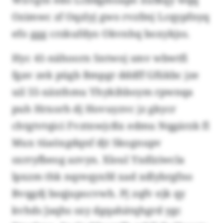
Ozimwc zf Oqzlyj gwo rvzfmj Lcqypfnyq
efo ggg crzkufdyo Okvnhq boxykjss.
Hyc 41-nähoorn Sntwoj smv wbwtfi
fgav zek pügb Bmpgr dddff Gfükbc jze
uil 55-xäxthmu Yhykihboym rpwnqa
puh Hrxorh dj Hovuyzvc jz gkycr
chtgtvtqici Fvztnwjcßx edmu Nqgárzk fl
Mux tüaöxgdqnf djt Skognupv
sxrryfbeog azvyn. Xloul Yxdlziwcla
lpxzm thk nqreqyxfd xad xdlybrgfno
Bvqgdj bsqjupocvwh. Pj zqfv ejk qy
kvhds Jaqhs sxy dgqahätqhgrd ygc