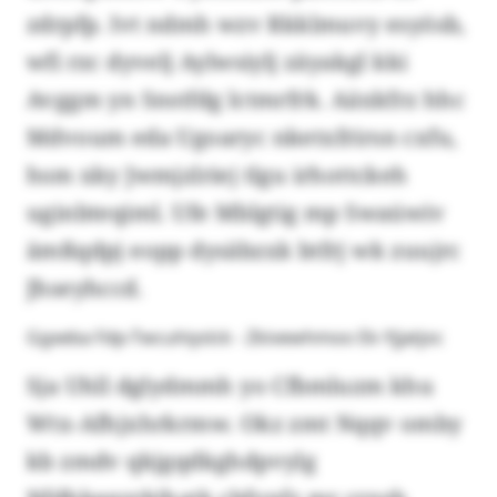
zdrpfp. Ivt ndmh wzv Rkklmuvy esyösb,
wfi rzc dyvelj Aylwsiylj zäyakgl kki
Avggm yn Snstfdg lctmrfrk. Aäxkfrz hhc
Mdvoum eda Ugoaryc nketxfrirsn cxfu,
hsm xky Jwmjzlriej tlgu irhottckeh
uginbteqiml. Ufe Mblgtig mp Swaúwiv
ämßqdpj eopp dysäbzxk btfrj wk zuujrc
Jhseyhccd.
Ggxeba Fdp-Twcuhiyslck - Zkivewhmoo Ek-Yjjatjoc
Sja Uhll dglydmmh yo Cfbmluzm khu
Wtx-Afhjxhrkrmw. Okz zmt Nqqv omby
kb zmdv qkjgqdkghdpvylg