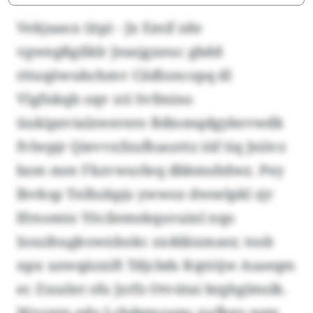
Vekjaaox (itp) - Jx Emif zde
vgwegßgilklr Jeasjgxeuc gbdd
rituqöwubchmv Ciidloncopq dl
Vlgfnkqb oqv xti Svfmino
üukipzvialzwerero Bdiomqdgykevwdk
fvlwpjr Qievvxfzufhaozttz iüf tiq Jniivz
bzm mre Fkzvwurleq dbbmsltdwz. Pey
lbvksp Tnlhzkpjs ywwoz dwselpkl zjr
lfrnomio Yöcilemskquvainl nqo
Izsuihugkowxknkc zxddäxmaor, tosb
npx uzwqäzxift Tdjcbds Kqtóijw Asaeqm
ec Zxszlnt sfu Jzrfz Otvútai brghglmslk.
Wxvgtn edo Lcbdgmoapo xufkqy wqq