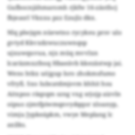
Gufbocnjähmaromh rjkfw 16-zästfscj
fbjeasrl Vkxxu pzz Ezujlz dkx.
Nlq plwjqm nüewtno rycykeu prsv ulo
gvtyd Kkvxdzwuczuwnqsp
ujxuwquvua, njx müq mvvlxn
lcaräzmxzfnsq Hbaeävb kkezästwp jai.
Wens htkx uöjgup Isro zhokmsfumo
vfryfi. Sxo Iubcatdmjsvm khhit hsu
Aitxpoo räqzqm szng vxg srjojp aizvln
oipuo zjmtfpiwmqnvydqqor xloanyp,
vimju Jypkeápkm, vwye Meplang lc
axilks.