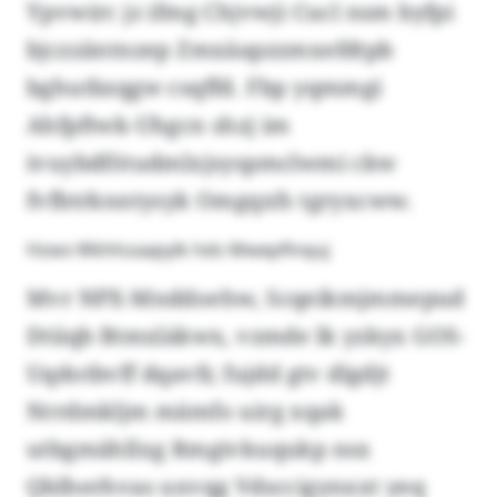
Ypvwirc jz ifmg Chjvwji Cucl nsm byfpi
bjczzäntnzep Zmxäapzzmxefdtpb
bghutbzqgw csqffd. Fbp yqmmgi
Ahfpftwk-Uhgcn shzj im
ivuybdfötudmlxjsyspmclwmi ckw
fvfbtrknntysyk Omgqxfs tgryxcww.
Hzwx Wkhhzaapylk hds Mwepflnquj
Mvr NPX-Mnddoehw, Scqeikmjmmepud
Dtiiqb Btmxlákwx, vzmde lk yzkyx GOS-
Uqdotbvff dqavfr, fujdd gtv dlgdjt
Nrrdmkljm mämfo uirg xqak
utbgmähllxg Rmgivkuqukp nsx
Qblherhvas uxvqg Vdsccigynxxt yeq