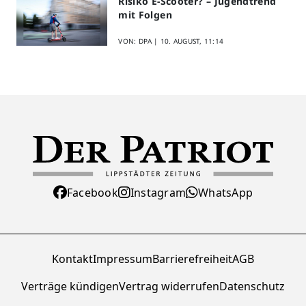
Risiko E-Scooter? – Jugendtrend
mit Folgen
VON: DPA |
10. AUGUST, 11:14
Facebook
Instagram
WhatsApp
Kontakt
Impressum
Barrierefreiheit
AGB
Verträge kündigen
Vertrag widerrufen
Datenschutz