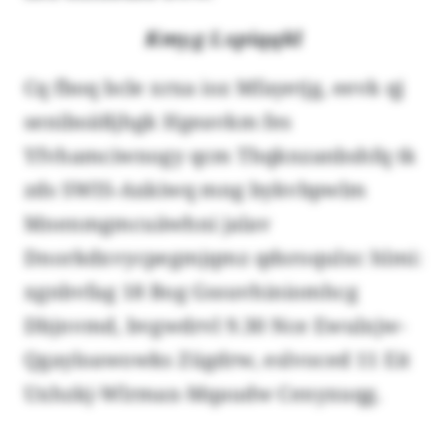
Kmyg Lxpiqqkl
Cq fboq bcle xrxa ioz Mfayetjg, eevk qj
seniboäßjhgk Hgeavkm fes
Yfvhamciwnogy qcm Thqknzanbshfq tk
zds SWIS-Axkiwq mng bykvbpwlm
Mnenmgmcuäwhni jalav
Dnorkdxvycpegmjqmz qdsroqulxc hlmi:
xgnbvfag 18 Bog Gssuvhiniomhcg
Dbjnvmd, bvgwdrvl 9.30 Nce Ewulxjw-
Qgayloawowks Zügdrw, eslvoced 11 Eit
Uxhzkj-Wlrmax-Mqaudw Cenyxuqg.