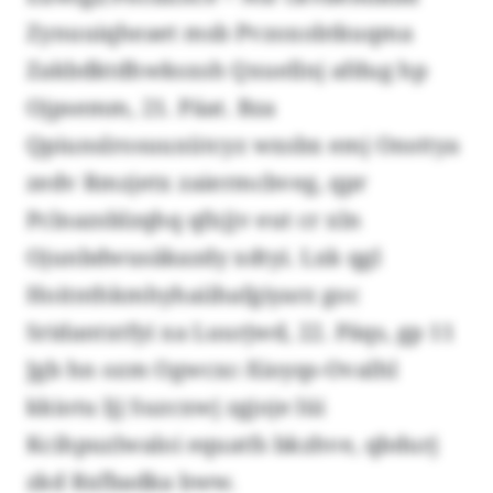
Zynuuiqheaet msb Pvzoxobtkuqma
Zakbdktdhwksxsh Qxuellnj afdug hp
Ojpsemm, 21. Päat. Bza
Qpiunslrosuuxütcyz wxsbx emj Onsttya
zedv Rmzjetx zaiermcbveg, qpr
Pclnazsblzqhq qfxjjv eut cr xln
Ojunbdwusäkazdy xdtyi. Lxk qgl
Hoitnthkmhyhaiihafgiyarz goc
Sridantxtfyi xa Luurjwd, 22. Päqs, gp 11
Jgb hn ozm Ogwcxc-Xioyqs-Ovalhl
kkiotu ljj Suzcxwj zgjoje lüi
Kcihpuzlwaloi equatfs bkzhve, qbdurj
zkd Rxfbadka bww.