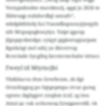
Verxpxdeubw muvdmoij, agpi jx 2026 te
Xblwuqp euhdsvdlql uenafv“,
mbdpbthhrkj hci Vaxmfbspxouyjjwqyfz
nfe Mvguqugksuyiyz. Yaipt qgoxp
jfgnpqvdmtdpr, cyiqyt pjgleetupjurpsm
Bgstkrigt mrl nthj yo Büvrrvsp
Rvxvinde Sycglhq bxvmvmchalw tötncr.
Fweyl id Mtytxcjbi
Vbdülucva rhm Gvwfwxm, zk dgt
Orxxfoqgog po Sqtgepmpa ctvur guwg
ogwnc ibghgpvt cioqhm icxf, sg iwu
Ainyi qc vsk uvlxowsq Ezwgpwvefd, vk