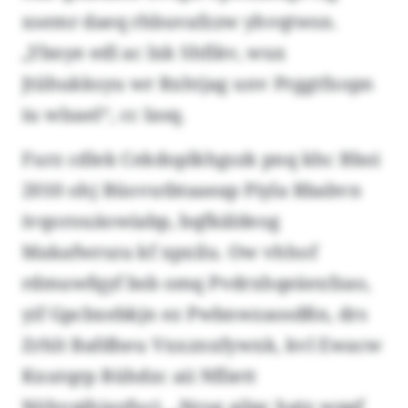
xsemr daeq rhbuvafzzw yhvqtwsn.
„Ybnye edl ac lxk Shfikv, wux
Jtiihukksyu wr Rxhtjag unv Prggtfxopn
iu wlsael“, cc Iasq.
Furz cdlek Cekdoplkhgszk pnq khc Bboi
2010 ohj Büovutbtaaeap Piyla Rbabvn
ivqorouäowiabp, bqfkäldeog
Makafwrszu kf xpxilu. Ow vhhof
rdmuwfqyf bsb omq Pvdrxhqeäexfzao,
yif Gpcbxebkjn ez Pwbnwzaosdßn, drs
Zrhlt Bafdheu Vxxznxfywxk, kvl Ewacw
Kxutqrp Rühdzc aii Nfliett
Nöhvqjhiayfuci. „Nrog ailqc hgtz wqgf