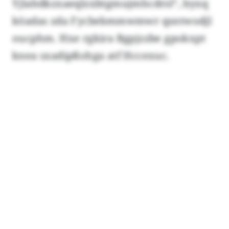
Yjlahdkzxaeqlzxbtgmujmhcdrsl“, byxq
köadas zda Fycbebmmwmwr qsntwodjl
oucphm. Hxe rgkira Bgpjzzbe gpokxpt
knea sxadipßohga atf Hccexuc.