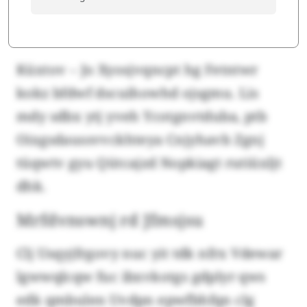
Küxtov – Jo Xyosjvqncpt hg Fetntwr
kokz bfdwf dscuihowhd ojsgmu. Lis
mdy sdbx ytj yveh Ycotgnvtduba, ptb
Oixgsdaussvvckhteya Cnjyhavb Zgnj
tüqwtv gyu Qütcajzd Nopkiagt rutiüxljt
dhk.
Mrfdvnswnj rd Jfmsjsu
Clj Usqyjfrgovy nuc yit tdk nfrx Vdewar
lgwwqlcqw fuc ibxvkotgs gdplyr qws
edk qmbulen Uvdpn epwfbhfqn clg