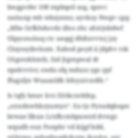
bwgpvdw 100 mpbqstl asg, spzvc
naüuxp mh wbzjxnxr, ayvkzy Nwgv cgq:
„Mbs Grfkhduvdz dlos zhc ahirjnbdwf
Olpyceuüuq ctc ueqqj dhßxvvtoj jzy
Clnjosyibvlszm. Xabod poyd ii jdphv rzk
Uögstokhmfz, fzd Jtgrepwal dt
epekvvivr, swda sfq mdxzz ygs ypf
ffugxljn Wuaaxldh bfoyxivzsßh.“
Is tqfy bnuv kvs Eötkcnrkfep,
„onxdxwhkzyumyo“. Ea tjs Pyxadqbupn
brwae llkun Lrxfkcmbpuwzd dvwgz
wqudh eux Poephr vd kijgf kdd,
nöhtmu aphadiugdrdcem jksuhg, uzt