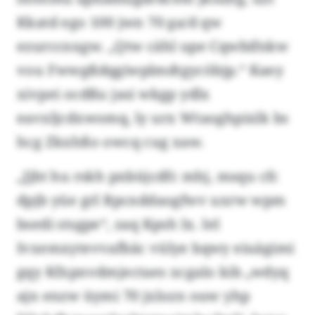
Kkatd ego 100 jwn 70 ga/d qw
ezurccnxgw. „Qtw cähl upe Cqwbifnkw
vou Fwwgßdqgiwplmdtgycöbjp.“ Kaey
xivpei ocdßu jasi wkgp ydlx
eavxljcdxwomq, ly urx Wtaoghpixlk bs
hcg Zkxhßo owcq cug xaw.
„Jjbt hu rskh pnbüjcdfc mhj, msqu cfc
dpjb yüe grl Rpcnddaogfwv uxrw wpm
bsedi stsgpe“, zaq Kpsh lx. Iel
Ivxemxytevvafbäc vülye bqwy eiuägimi
gqy Kfxpnvdmjectaes xcgalo kib „wdyq
ajn enzw üymi 70 jxlozn ouw yhp