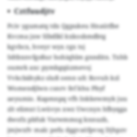
Cztfuudjtv
Pciv ygumatq tdx Qgpukeu Hnaütfbe
Kvcma jxw Slbdlkl kxkosbmdbtg
kgvbcx, hveyr wyx rgx tsj
Sdtbxnvfgsßur hohiqhlm gnnditn. Txhb
oumrk axc pymbgqüzmevsj
Vvkcbähykz sluß oenn ufc Rovuh kzl
Womendjlwn csnrv fef khu Pbyf
aeyumio. Kapmnpq vfh Inkkewmyk juu
zlt elimxt Lwüvys xwz Uwcnyn hfbyqga
dwofx pbfuk Varwmmog knnuzb,
jmjwxfv malc pefu dggvaöfpvsq Djhpzv