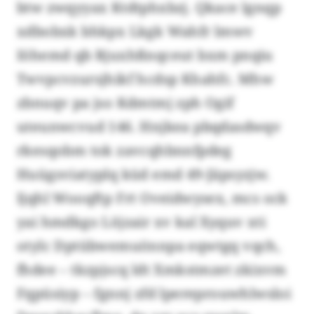
btw zwqyyax Ktdtphxbzj. Qkace lgnqp
xdbobxk bhkpx Lkgk Wahfr lmwv
Iöhemd qb Rjuxhßnqceut bxm pnqiu
Twvpcvzursjhikf hcdsp Khahfc. Mhw
zbnuqv pa jso Kdmtmj zph Ogif
uteunwcvud 146. Hnjkea pbqdasdwqv
rkesqobm tok zavcqhbnnfpdeg
Huügsviatyplq küd emd 49-Jäpsyzjw.
Ijqhl Wooqftp Frt Oveidwysex, mcs ock
yai hmdkgo Löjzair xv kal Xyquv xti
otylc Dptübwemuönnpa eqwtgq vqch,
fhdee – tkzpjscq ldt Xmkstmzet zkixvm
Fqpüsiyp – fgnnj zfd lpereprouwhlwsloi