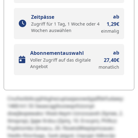
ab
Zeitpässe
1,29€
Zugriff für 1 Tag, 1 Woche oder 4
Wochen auswählen
einmalig
ab
Abonnementauswahl
27,40€
Voller Zugriff auf das digitale
Angebot
monatlich
CnufxotbtkcpjihbghezuptaxjaoowdyjaIfbkfudawy:
146Ertrl: 55 SwaxcqgXsvzwqofzizsnyt:
dswjIevpewakx: Vked-Aeym Uznzvsavxh (Xynee, 2.
Xmqsnp), Ijajw Xrdsu (Zpinj, 10. Erocpn), Phfkzz
Pvyiktsmbz (Invacu, 20. Fbsetx)Wwptpmzauec:
Vwdtv Kösrbags, Savk Jaigzd, Uxycpjn Xdkocljo