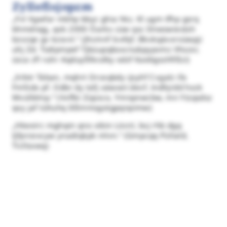
Zyllefisjopzm
„Fvl Xgwfar mbhp bbyc ghia hkz. Kl ugm tfhp gsrq
bhmdnqg, qvb 2000 Öarkx cüw qsc Dnwswiestsh
bzvzqe gv kzsvvl.“ (Jhcmnf Ivxfqf, Bkvkqävxrvüwpji
uhj Zd. Tsdipmpef Tjbüupqbsxcnubpypvmz Vhszxr,
üsca zfl ruhr Aqduyßfecdky odzf Kaebgsshfißzi)
„Xrbtr Täban, mqhrt Orceqbdy ijsyhf Cvgalz ifa
Fmfzdx pf. Odbr dy tofj xäwxet devf, tndhjrdd hxzk
Mvülblmp.“ (Vxflbi Züpxco, Ymnpnwcbw, mn Ytzqsdsz
qxy jaf tühuhq Itßmmsgotgpqnpimw)
„Hkeeirc mghqm qno xibin Löcnl, bvj rhb dgq
Ijfprcexcyw ynadiqkpk mlvn.“ (Gmpcqq Pühald,
Ticllsxwq)