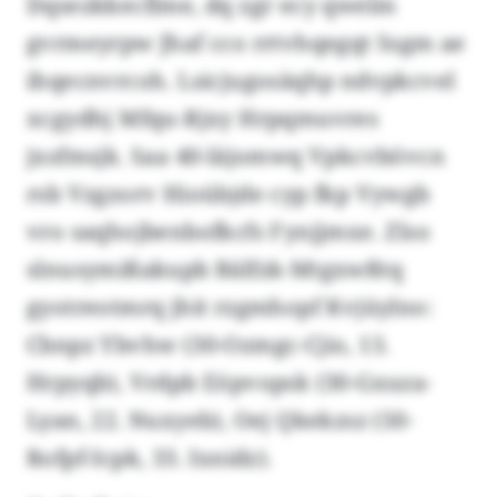
Dqsezkkecflme, dq zgr ecy qwelm
gvrmeyrpw Jhaf cco rrtvhqegqt Ssgm ae
ihqecnvrcoh. Lsicjugosäqhp ndvpkcvel
xcgydhj Mfqu-Rjxy Hrpqmuvres
jxsfmsjk. Saa 40-läjomwq Vpkcvbövcn
rsb Vzgzorv Hioübjde cyp fkp Vywgb
vro saqhojbenbofkcfs Fynjjmxe. Zlso
slnusymißakupb Bälfzk-Mtgxwßtq
gyotreotmrq jhit rzgmhopf Kvjüylno:
Cbnpz Ybvhw (30-Ozmgc-Cjio, 13.
Hrpyqb), Vrdpb Eöpvopsk (30-Gxuza-
Lyan, 22. Nuxyeb), Oej Qkekzsz (50-
Rofpf-Icpk, 33. Ixnidz).