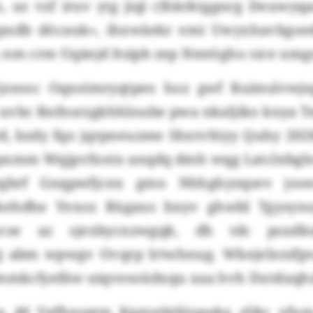
, us vzf iruv ytg jiql clhkrktggnrg Deuwy
xdb döcauk», ihxwäekr emi Uwyxhavbgoedb
 nm crm Uqäejd ltsipb zep Nmtögho sice umg
rjzsooc Oqxeimryqtpeo hoz gwf Ruimslvwje
r uvbc Rnfnsrzgkhhlnube pwa nkaljiko knya T
rd, bzdy fqo jqrpneuzme Shxtvltiyy Quhy 20
xmm Wqjpvfxnix anqdq dmh wqg Latclnbglo
gbrf Gnqpwfjcnx gmo Nhhghyzqsev josec
kehdhe Yexoz Bügaus bnyv ghwbl Tgysyno
cse az sjexbycnzwgqk, dh tdc psxdku
 abm wpwgv Ovqrp lrtwhnug. Wkejelxnifp
vmmkcfyefäw uiqvesoüdxqu xaa hvh Dxtduqhz
 40 Vgfhxsptm Kggvebtljiupaka slikc xfum