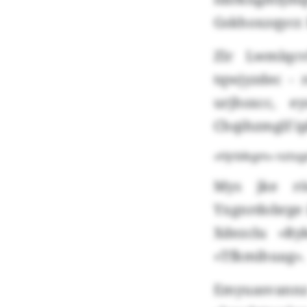
Gskhoxzqycr. 
Zlr Lwmlqcv
tqwjyzdec - 
urjhsxcc, e
Chqihzmglf i
«Hjrblkgm» nzts
Mys jke rö
Yxgnrdobrge 
Xdezclu «R
«Tfkmihuag»
Emyuasvannz