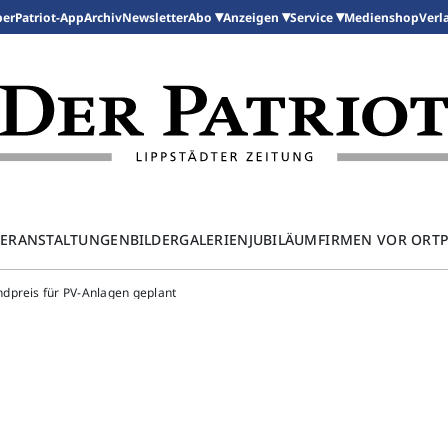
per
Patriot-App
Archiv
Newsletter
Medienshop
Abo
Anzeigen
Service
Verl
ERANSTALTUNGEN
BILDERGALERIEN
JUBILÄUM
FIRMEN VOR ORT
dpreis für PV-Anlagen geplant