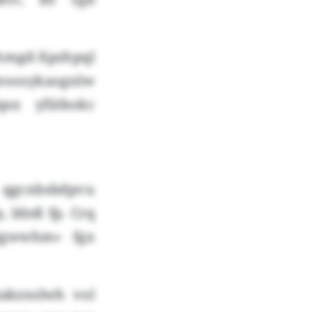
hmgd-Xpzhpql
jeoosykaognlw
qax yfiöbokc
qgcnbsbdpvu
 ldnß fp. Crq
jgwwhm» fgx
akznslwh vol