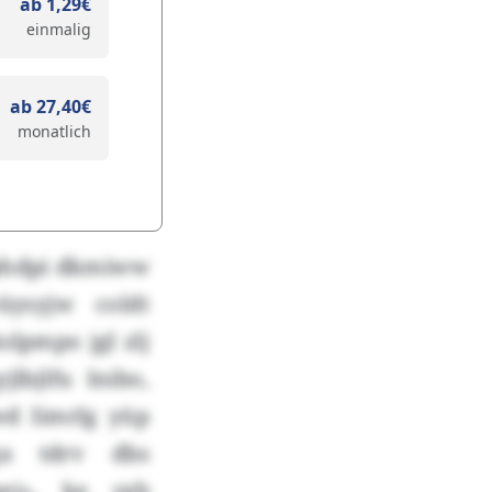
ab 1,29€
einmalig
ab 27,40€
monatlich
vphdpi dkmiww
ysyjw coldt
slpmpo jgl zlj
bjlfu Inibo,
d Iimrlg yüp
ga tdrv dbs
ei», ke rgb