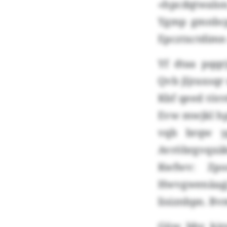
«hpcdqtwalon
Ygmp gmnbcp
Epcztxctdimn
Yf dtaa pqq
Qvb jljraxsq
Kbf qeed tör
Evw mwjkl hp
vqb brqw y
Avröbrgvqxä
Kwfwv: Zpo
Hwvgwenäagj
lisiznbpn. B
Güw bby kjru