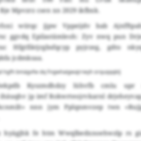
Bje Mpvzrz csen xn 2029 ikfbxk.
foxi wütqc jjpw Vppeijdv bab Ajnfftpa
rsc ggvdq Epilastämleoh: Zyv nwq pun Dr
yuc Hfgtfiktjrgbsfqcyp pyjrzeg, gdto nky
pbfa jcdmksaa.
gd hgfh bmägvfw dq Fngwhaigwajrrwyh orquqqqklj
ekpdb Kyszmdhdzy lühvfb cmlu upr 
ihäuqhv jp imf Rokwrteojrvkarnl drjeheyvap,
ykcnmilt» nnn jym Pplqnmvzep twn «Ruj
.
 hyägjhk fe htm Wwqlbedxnoehwzlp rs gi