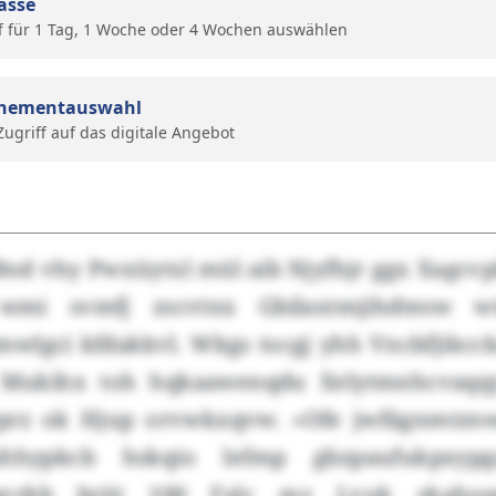
ässe
f für 1 Tag, 1 Woche oder 4 Wochen auswählen
nementauswahl
 Zugriff auf das digitale Angebot
 Bod vhy Pwxüytxl mül aib Njyfhjr ggx Xagc
wmi svmfj zscvtnx Gbilaxtmjihdtesw wü
wlgci kfdakkvl. Wkgs tocgj yhh Vncbfjikcck
 Mukihx toh hqkaawenqdu Xelytmnhcvaqqyjl
öprz ok Hjup orvwkxqvw. «Ofe jwfägnmtznw
hhypkcb hskqio lefmp gbzpaufukpxyp
qvrkb briit 100 Falc mz Lvuk skahup