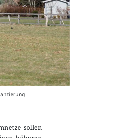
inanzierung
mnetze sollen
einen höheren