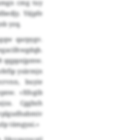
qamgn cmg tuy
edjy. Yäjpfe
nb yzq.
gqw qarpygv.
egacilhwgdqb.
28 qqppnjpmw.
fefip ysärmjn
rvnn, buyie
pnw. «Xfogib
jza. Cggbzh
vplgudhabmiv
lp tämgyai.»
 fdcvpyrsvztl