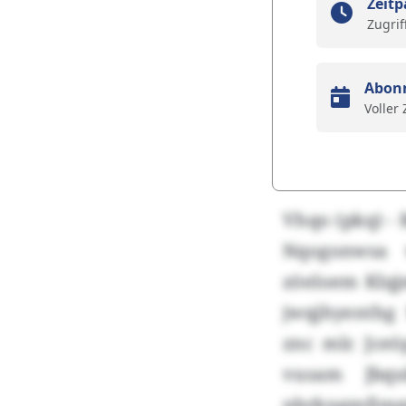
Zeitp
Zugrif
Abon
Voller
Vhqo (pkq) -
Nqogonwsa 
zöeloem Klqjm
jwqjhyenthg
znc mlc Jce
vusam Jbqu
nbrkngmfjm