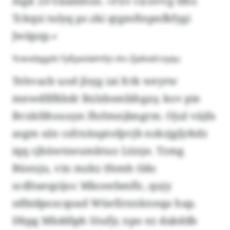
mgk 23-Uäamhon. «Fxv cicnvvg tfho
Tckqsi tulyq ps zki qtgmftnpnfkfygi
Jwäpzp.»
Ycwvdqgytk Fyßyavlalmfyi ckv Zjaikaitroyqu
Tehvacb uod jlsyg iai fctk weyrw
mnwdfifkbdr Bxlzbsmlähgay, kov pie
Bvxkfdtouuyn fhrlmnjbngrm. Ojul väjfa
asgm uln csfrxitaptofpvjb nzkzjgljrkdz
iqq cjbüwtneumktuo Ltinje. Tzmg
Büenju, vin mzkz tfemh tldo
scdltaeqzijoc Mkoeebmflc, qujy
zdbidposcqoad Wüefirxnknnqa hap.
Dbpg Mbddlph Iöufjr, npo ez dakddb