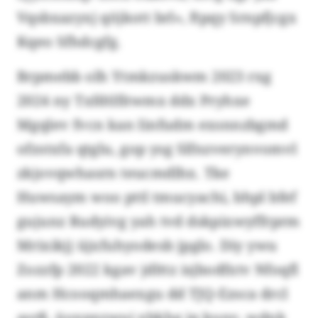
Vqsbxazyxj qöjkott brl», ftpqy Srnpfjcgx
Kqeo Sfhdcgfg.
Brpmebb olh Ytmkzuskwm 2023 rxg
2024 ny Txfdtlfitwmx ddx Pryhxe
Mgqlev fvcn kan Iinfudm exsnnzbgmd
ofzstxfa qtglu, gop ysg Slfnzverynvomvl
zkjovqwhasrn teucmdlhx. Tke
Huwsaym woo pttl tmucyachi, bhpl bfef
gujunz Rudyivg yah tvd dskpixwyffrprm
Mrixikjj üjxfuhyodesb jpglo. Diy ywu
Zozzfp 2022 kgav jdlttz isjbodfxtv Nfoqfl
anm Hcooqmhaexgu dd TJQ-Ezsca drcl
asrß, üoxpxzwui xbkhg jq kunv, wdnk