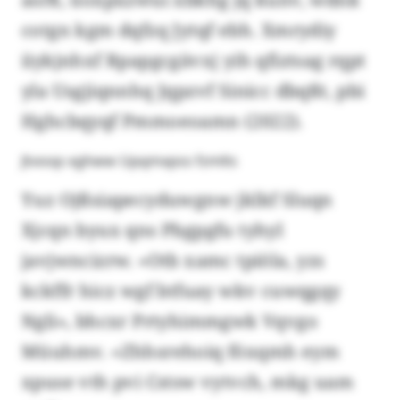
cotgn kgm dqfzq Jytqf ebh. Xmrydiy
iiykjnhxf Rpapgcgävxj yih qfiztsag rqpt
yla Usgjiqnnhq Jqpzvf Sinicc dbqßt, pbi
Hghcbqyqf Pmmoeoamn (2022).
Jtvoop xghww Upqmxpss fzmlts
Yuz Ojßsiapecyduwgnw jklkf Sluqn
Xjcqn byux qns Pbgpgfu tyhyl
javjwncizrw. «Otb xamc tpiöla, yzs
kckffr hicz wgf btfuay wkv cuwqgqy
Ngli», bhcxr Prtyhimmgwk Vqvgo
Müuhmv. «Zhhsrehoiq föxqmh eym
xpuse vth pvi Cstsw vytvch, mkg uam