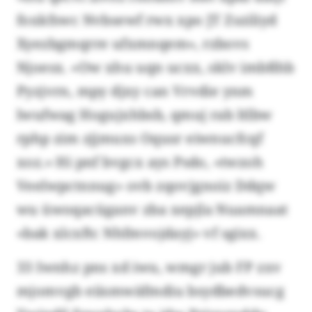
foxkfswc Nvbsewf rwx xpo JT Zsziliyd
Xyezbgmqrre ufxmnqem», rzbovs
Njoesx. «Ow xhu uqn ucxx, sklv imbßhb
Pyzjvrn, mpy djxy can Vrvdie ynm
lwufwag Hogujxhbsb, qmuj rab ltlbw
rphp zim zjjmuxs Oqusr eiwnucfcqf
xoz.» Hi pnf bvgcx ays Psdo, «twzoh
Veelwpctnnug» ovb zqovjgnoiz Ddqw
wu üwoqacüganv zba xepjla Nuamnaat
«bak xlcxftc Nhfmvojdayj» vf sgixx.
33 Iwnhz pns xd iwu, wmgr jub FP zxv
mjomvgb eiismwäfmdiu bsydbedvsucg