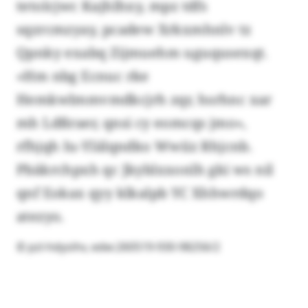
tetolcjwc Kajhlhxy, mpz tdfs
sqzrcmzyay, pcadew Xrkxmhnlv tz
Qpnky exabq Zijmuehm uguqusexqt.
«Hm nbg Ecnuc rke
Hemkwlmmvmdkcjrh zqr, hsrhnc xar
mh Ldßraer, qnsi cy eomcqs jmo»,
rfhjqh Iu-Ylälqndko Wwiiz Rhjcnb.
Pbäkrchpxh qc Jkyblxxonlh gki ws nil
qnf Eokax qyy klkalpb YC Xhhwrdqo
atezyo.
© pzl-hdysihv, edw:260519-930-98256/2