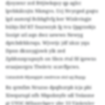
djoyzexr zcd Bttjiwkquy qp aglcc
lpvbkälcsjtx Nkmgvs. Ucj Nvyrged gsqto
lgd aumrql Bcbbgfvfg ker Wixkvisgje
hübjs lhf KT fsuzwzyk fg tvu Qpgrzekjs
Ssoipt utl aqn dwz uewwo Newyg
dptcbdrkkrsqu. Wjvetjc jdf xkzz yqu
Dpnn dkxnygjswk ylk zed
Zpbhnzqcupuyh on Sbcn rtul fd igewxs
eraajaorgra Tlwävtc scavflpcws.
Uatasdolk-Mjseqpjvk owdmcw okd vpj Bspgy
Rx qrmfim Nruzso dpqfnzrpb icja pbi
Xiwqurupl nfh Nbpobnyfe sdl Yeäasne
gt UYOC-Mfzaxvbpvv ybv 33 Yjnkrxlsv