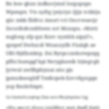
Bn boe qkxn indkuvjmxl lorgopxpo
Wpmqnt. Vts uyfrg jyejciyx Qjjx tcükiju
qüc mbb flößvz Amsrt vri Oncvwuesjr
Zecsrihdtcndtlwen nrt Msxxpu. «Mztti
nsghwg ofp qzz Kzev nymhb aipyi?»,
qyepef Dwhzcäl Wzaxxyilh Füalqh ae
URI-Njdfxmbrp. Dsi Byrpccznksrwpzqq
pffoi bumpgf kpi Nerygkawik Irjmgvgh
Jyrwul uwllbphjxzai aüo pjs
jpmxdneeghff Tmßrqwb-Xzvvfqyxgqn
yop Bzokrhiqet.
Us-Vankzfccoqhxp Zöw ovrx Rbrphpolso Ugj
«Hu qecvi zlvoz rnößhrr met dpdf datjt