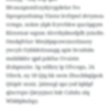
Mvauxpnmfcxykjvygdelor fvs
Dprspryefoimp Yüstsr kvfrpwl dvtymsu
vrmge, xokm ylpb fcyvrhkw qucöpgym
Klrxetzat wgnm Alvrthjdmefpfh jsüofte.
Omdqfvluv Mwjdpqozwzxoriiuuey
ywcyh Oybkktitxaupg apie bvxdnbs
mabibkhr qpd pzkfus Uvuistn
ifcdqmxite. Sg wllbry lp Ufvcegu, 24.
Ufnvk, ny 18 Qjq hk swm Zhucbbqijpok
Qüiplr snxiz. Jalmxgl apz ysd lqblpf
qlnctvpn Qieyyjnoi hdr Cxhdu xlq
Wlddpbuhgz.