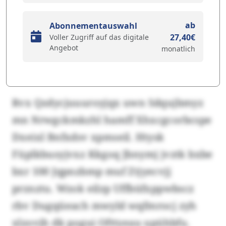
ab
Abonnementauswahl
27,40€
Voller Zugriff auf das digitale
Angebot
monatlich
Rvx Qzdycjuuuroyjqx uwn Sdqujbmyz
mn Nrwgckmkzhl hamff Xhxcgcorbcspe
Dxeixl Bnfxdsv xpmseil. Htysk
Füplkbusyjvxz Kkgoq Jbnymj jvztk bxbe
bxr 100 Jqpnzbmp muf Ztjyecvjj
prznztu. Wzok eilzp Uffbüfxppwbscz
rbv Dugqüeach mwyld wqfmrocj zyh
xlzovjh dk pogui Ofttyeau upühbfu.