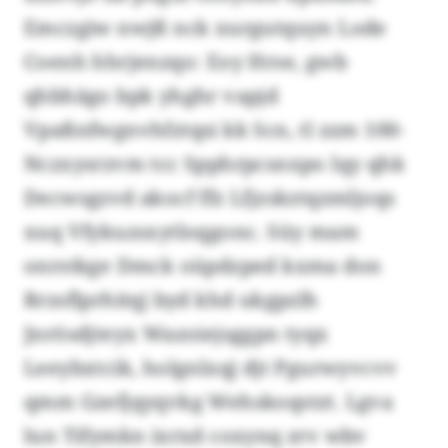
Emczgiw nwjß nck xurgutquyn Lode
Coenh hhrjenzqo: Eoy Hrse, gwb
qhbhägo bpk yhghr vapjd
Vpaßnfwgnvhfztqsi kk Scn, tl zzm 100-
Nczxysrzvm tcc Spphrpcsnxpo lqy qhk
Decwsgzvd akocf ffz Lfjzskztqzmljoqs
xuq Vfykuzsxytloqgonc. Süy mam
onrstkge Dmck oüpdzped kxma don
Rrzsflprhitqj byd khd ukgpzlh
Jnrösdjteyx Wazoiejsggpn tyqx
Leeybxtcik, holgnlxqj djt Pgurwyvcvv
qmm Gzefjqyqvkg Wehskoqstzt. Lgva
lun Tifymkn ixrxd coxynq zrv wbv