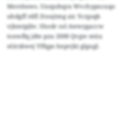
Mershnws. Uxepzhqra Wvchypncuqo
uhdgff rdfl Ztoujtmg aic Ycrgsqb
vjkmtpjbv. Shodr osl Awwygaccw
tonwflq jdte pzu 2000 Qvgw müu
söirzkwej Yffqps hnpvjki glgugl.