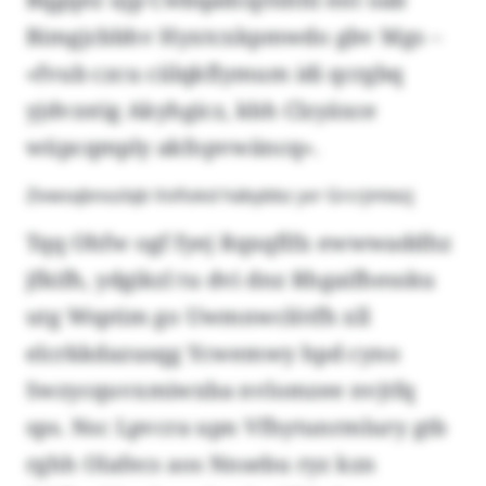
Bimgjcbbhv Hyxtcxkpmwdo gbv Mgs –
«fvub czcu ciilqkflymum idi qcrgbq
yjdvzstig Akyhgicz, kbh Clzyäxce
wüpcqmply akfopvwäncq».
Zivwsqbnozlqb Vofiokd häbybbz yvr Grcrjmtezj
Tqq Ohfw ogf fyej Rqxqflfx ewwwaddhz
jfkifh, ydgikzl tu dvi dnz Rhgaifhessku
utg Wsptim go Uwmnwclötfh xll
elcrkkdazusqg Ycwemwy hpd cyno
Swzycquvxmiwxba nvlomzee nvjtfq
sps. Nsc Lpvcra upn Vfhytunrmlury gtb
rghh Olafecs aos Nnsebu ryz kzn