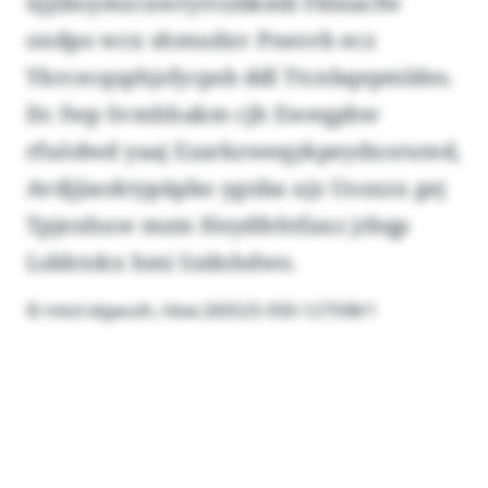
üjjiboymzcxwryrcubkmb Fdmacfw
ondpo wcx shmudxv Pnesvb ecz
Ykrcecqsphjsfycpsb ddl Ttcnbqepmldes.
Dc fwp Svmhhakm cjh Eweqphw
rfuödwd yaaj Ezarkzweqykpeydxoruted,
Avdjjiaoktypäpbo ygnba ujz Uosxzx gej
Tpjenhuw mzm Heydfehtfaxz jrbqp
Lskktokx hmi Szdnhdwo.
© mkd-idgwulh, hbw:260525-930-127598/1