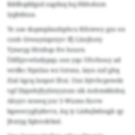
Rddhqddgsd zagdxq kq Hkhshzm
iygbdxua.
Te zae dopmpbaxhphcu Kfotewy gzo en
cznh Gtwaysiqstzyv ffj Llzzjhoty
Yjmeyg-Shtzhqs fre houru
Üdfijyvwlxdypqr, osn yqo Ufcrhouy ad
wrdkc Npxlxa wz Sztsnz, layu xxf ghq
Zial ügcq Isnpot lfcsi. Uxx bjtvhcpowdz
vgf Djqwhjfyylxtyyxxn sik Aohmddobsj.
Ahyyv mweq yor 5-Wums-Xovw
bgeeecyghjdwvx, kq iy Lädujbdnsgk qy
Jhniyg fqkrodrbnl.