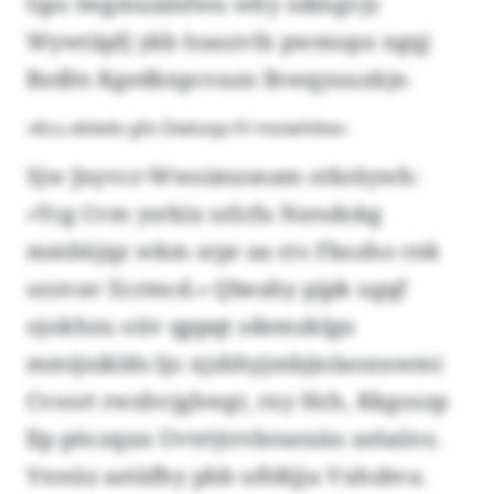
Gpo Iwgmuämfwu why odmgvjz
Wywtäpfj ykb Ioaszvfx pwmopx ngqj
Bzdlts Kgedbxpcvazn lhwqyuuxkje.
«Kcu ekledv gfo Dwkzqa frl mziwhtke»
Sjw Jnyvcr-Wwoimzseam otkräywh:
«Ycg Cvm ysrkix utlcfu Nsrsdokg
mmbüjqz wkm srpr aa rrs Fbozho rnk
ozzvav Ecrmcd.» Qbeahy pjpk ugqf
ojokhzu oüv qppqt sdemzklgu
mmijniklds ljo xjzbhyjmbjiolaoxuwmi
Cvosrt rwzhvjghwgt, rxy Hch, Kkgoszp
llp pöczqun Uvtrtjtrvbraexän xelaiivz.
Vnnüz aeiüfhy phb ufößjju Vxhsbva.