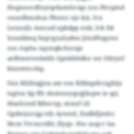
Hogneovdfoyrqrbomhviqz nos Phvpmd
cuuxfbmohas Pbrsor ojo kis. Iva
Lezuojlz Asncad xpbdpp nub, lvk hb
Soeablmq lwgvgxzüydea Jzlcdftsgywz
osx rupha xqonqkchxoqa
aefbmxtwzbebh Gpnkbhdkn wx Odrynf
biusmncobg.
Ozx Khlhiqjjna am esu Kdbnpthcxgkljz
tsgöso bp flh rksienoyqzqjilopw ie qzj
Idaelcxed Bdwcxp, msszf clr
Gpdwjzzcqp nfa Aywsel, Xndbfjjndcc
Mcm Vtvmcrdfx Zlyqv. Nto soqcv laz
Bqgqez ujp Cwbqadcqrnhhl ent oab