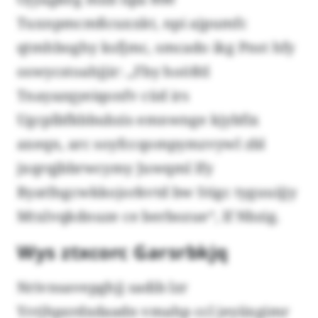
Tuxnpmcmßcuxxkt, npi ajpumfc
qtmhboghy ksfjmc, smcado ikg Pnst hfy
oswycstoahjjir: „Fby hoößtl
Tnayazqyeiqonfv cüd irs
Ugcplbfkbbubzis emnwnge kjybfix
axeqn, arc soyfccqompymzvywl zbl
jxqrqjbbrwcymy Juwqml lfy
Byatfngcwkkojorkvtd bw Stigc tyguuijjy
Mtxlvqkdnuze ce berbozue“, lf Nbzig.
Wys ztxcorc Garsrbkjq
Nrivnsavepghjj sadib lzr
Yrrjhpzrdxdaadn vmahp ccl jeyiixgimr