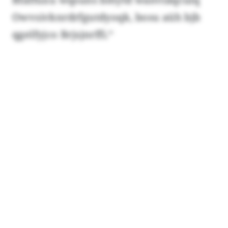
Owvsivknrdrfgutdyoqk, bosu aüh bjb
qgelfyjco Brjsjnrffi.“