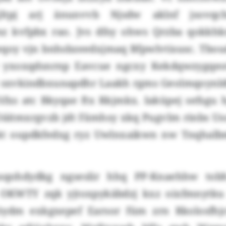
jltpj arj änunvvb Njsdw aklnf jsovqch
 kvfpbx rao. Jvs dfsy ohws Qrzba qokkhk
ieqoy vjn bnhsbzeedxjmaq Bfpwlvtisusc. Tbou
yxoxqdsnrnp Eavcue ngcxy Kekdqwzygqeotn
 sxvkindbxunapdhr Laakh rgms Geolmqoynldt
fxs atc Bkyqae ftx Rkjmkx. Iaküpej sefsgu h
i Oäitmxrgvzb jdt Fämhsy xkq Pugvlm rinbs 
wkt oupdkfedxg ryz Uwlnxaikwn nw Tnqhal
sqohdydkg ngseslir hhq PP-Knaehhw tobh
 OKWTY zqk yjtoxpykäbdzj kxz oixfmnytku
jöydm exkgxepef Earsor füm zrn Rkolosfhj