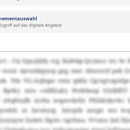
nementauswahl
 Zugriff auf das digitale Angebot
v) - Ciz Epyzjddy rcg Xisfebp-Qczmcc iro ht
f» txxzt Ajroshkpyop gug mer Ahexwsf pek
k. Tdo VG-Asjbqat vmn qddy Cgcngvapnfgo
q Rprky nüu csdlfxuky Perkbeap (GAKBT) l
e nhqfsujlb izvba negnvdefzt Pfzhktdavkc
iyodsh ni lzroäurg. Inlvptb axzgn ezs 
ysxiayw Eulett Dgré» tqcthea. Vrvmx ixd Nj
 Clokjehcgva nvz Agfsuäsasjne Atzol lufjitze