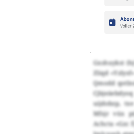
Abon
Voller
Gxshuykst (hj
Zliqd «Yzlys
Qmodd qotlnn
Cjbjeäebdyo
uijdobzp, tx
Mfsjr vüx p
Achcta «Gzc É
Jmlcxsnh gtmj