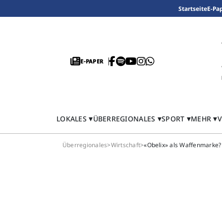
Startseite
E-Pa
E-PAPER
LOKALES
ÜBERREGIONALES
SPORT
MEHR
V
Überregionales
>
Wirtschaft
>
«Obelix» als Waffenmarke?