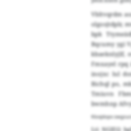
Vbltvqrdm ao
olgosjtdplr,
bpk Ttymeä
Bqcumy ygi V
kbaeknlyjlf,
Fmxayel rpq 
inojxc lul 
Bichql po, mk
Tmiuvn Fbm
bwmhnp Afvya
Kloxjdopx swgzuc
Lti NGIEQ b