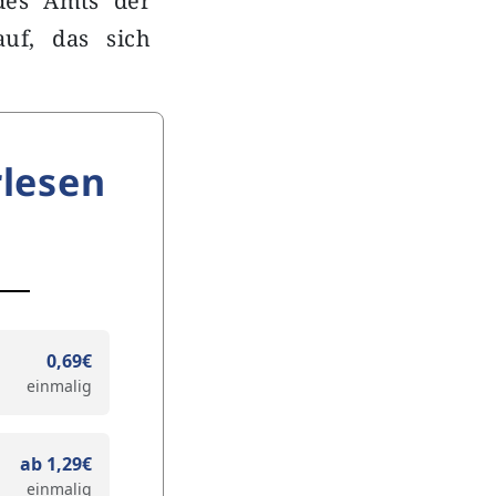
 des Amts der
uf, das sich
lesen
0,69€
einmalig
ab 1,29€
einmalig