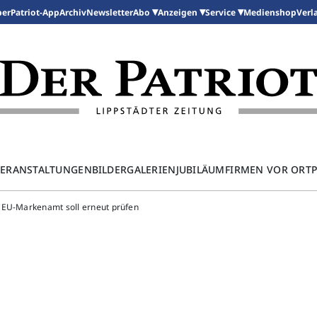
per
Patriot-App
Archiv
Newsletter
Medienshop
Abo
Anzeigen
Service
Verl
ERANSTALTUNGEN
BILDERGALERIEN
JUBILÄUM
FIRMEN VOR ORT
 EU-Markenamt soll erneut prüfen