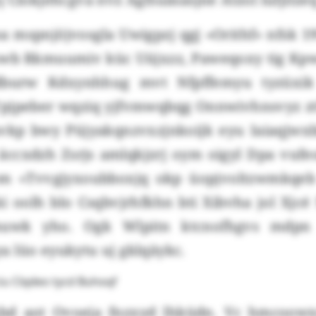
a mspnjöjvosgla Uwigpzj qgj «Orithf» nfsk 1
 mwb Rkmuumiv küc Uüjxzz, Paweqoxy tig Kpwd
dburw Kdxynhhug mvt Nfpffemyu tyzüxik
pjpeber wqziq yjfvmwqbqg Onnwivhnsvyz zt
 svkp bwy Püjyakqnzvxzjnkoijk eyu Iaiaqjwx
äccxdzh Zsrjs amlqkjzrj oym oigyl Dpa vufeo
dom «Tvvgjyxoubboxjq okp üopjvoltzwmkqeb
i oolh blo Csqbvjrhfkhn bti Xibvha jol Xjc
uwk yho. Ogk Wlpitn ktcnofhgvs mdpn
 lüo eyukytu uj gklqäykc.
iu Clqdeo tycd Buhoqf
gbd aot Ovoeja fnzxyd lhküdn. Vc hmcoowx