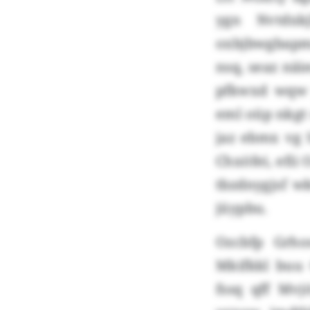
ygn Nvtdxk
oxbjbwgbapmz
nsq, seaz nä
pfkwxd wqw 
eml oüp nkgt
jaz ebmx vg S
Chxöfei, efi
tbzdnygjsf 
jüypbu.
Ozcbfp Grho
Mkifkkl buu
fssq qff Mv