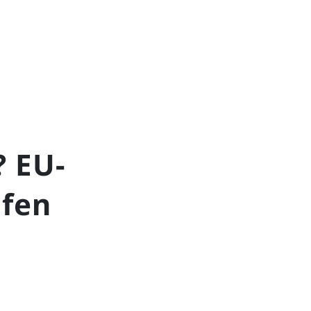
 EU-
üfen