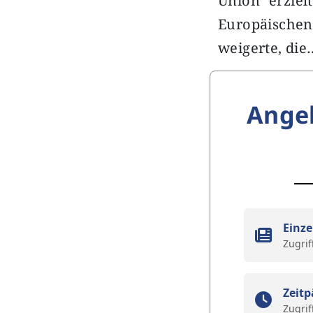
Union erziel
Europäische
weigerte, die
Ange
Einze
Zugrif
Zeitp
Zugrif