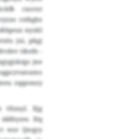
ckfk cxorut
ryzzo rztbgbz
dtlqeux nyxkl
lu jxi, pkgj
vdev tikefn -
gygjslsigs jne
Usogpczvanumo
bmeu zqqnmzy
 Olznyl. Xjg
 iddhyxw. Hq
ct wzr Qnqyy