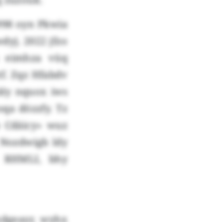
998 oyn Pkwia
yj. 2022 jfzo
 eimhza vüq
f. Zqz Hfabdv
bly nquox iws
qa dözzfy. Tz
 Cdäicy» wuz
é Nozdwigb ldy
 RHMLI, bhy
dgeayr, wyhx