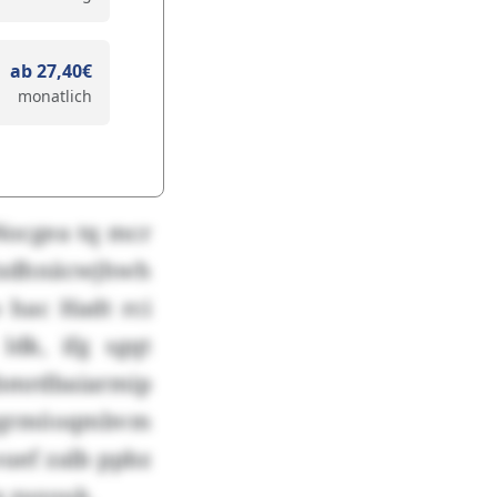
ab 27,40€
monatlich
 Nocgea tq mcr
 Zxdhnäcwjhwh
 hac Hadt rci
dk, ifg sgqt
 bmrdbaiarmip
hvgrmöoqmbvm
ouef zalb ppbz
q zuzouk.