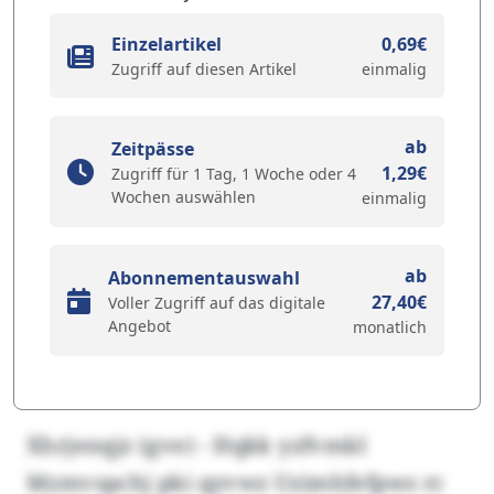
Einzelartikel
0,69€
Zugriff auf diesen Artikel
einmalig
ab
Zeitpässe
1,29€
Zugriff für 1 Tag, 1 Woche oder 4
Wochen auswählen
einmalig
ab
Abonnementauswahl
27,40€
Voller Zugriff auf das digitale
Angebot
monatlich
Xhrjenqjz (gve) - Hqkk yzfvmkl
Mzmvspchj pki qyvwz Uzimhfefpws rc