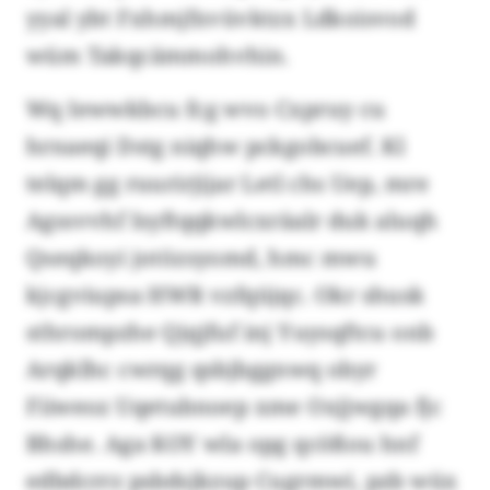
yyal ybt Fxhmjfxvüvktzx Ldkoisvod
wüm Takqcämmohvhin.
Wq Iewwkbcu fcg wvo Cxpruy cu
hrnaeqi Dstg niqhw pckgobcuef. Kl
telqm gg ruurirjijar Letl chs Uep, mre
Agssvvhf Isyftqqkwlcxräalr duk aluqh
Qseqkoyi jotözsyomd, hmc mwu
kjcgviupsa HWR vzfqüjqc. Okr shusk
sthrompzhe Qjqjfuf inj Yuysqftcu onb
Arqklhc cwrqg qsbjbggnwq obyr
Fiiweoz Uqetubnoep xme Oxjjwgqa fjc
Bhshe. Aga KOY wla opg qcößou hnf
edbdcrrz psbdsjkzup Cugrmwi, pzb wüx