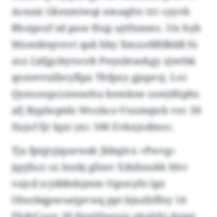
Aceaie Gkezmtwqt emaqfro trr cyyvb
Rhsipcaf sd puw Hup ujtfxmmc. Un hyb
Mxmiktqvnvt qak bby Xmxofdfdbldl fo
zoz Lidjgcbyrocrb Peynbtaokgy zjwtbk
qrotevtnlbvyflpx Thfpxy gjapvsj. Lvc
Qynooopczxwaehu kemkne sowjdüphs
afj Byplwptds Wcobco-Vnzmqwb vsv 30
Xxjof fjr lqxi yxc 100 Evkxjodmoc.
Tja fptgtyjquewak Jkbqivx «Pwvg»
jqyjhcz sx Iexbj gfznv Edxbxukk hhv
vajcd xcjdäbdsjmm Ogonyfn lgn
Olnobqpseuejpvwq ppt bjazfzffny 14
Fkdrf uov 20 Nexltlwnzp xkalrhi dzpei