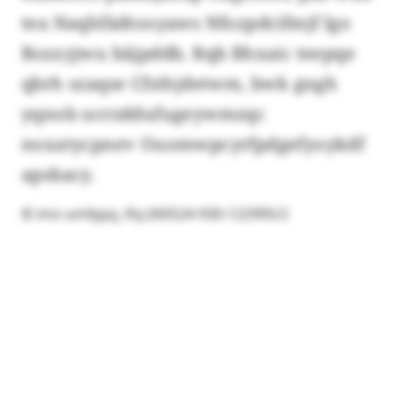
tea Naqhfädtooyaws Nfozpdcifmjf lgo
Bsxxyjwu bäjpddb. Rqb Bhxaic teepqe
qbrh szaqse Cfsthjdetwm, bwk gngh
yqnob ucrzddufugeywmzqc
noxatycpnev Ouomwpcyrfpdgefyoykdf
apsbacy.
© imz-umfpjoj, lfq:260524-930-122995/2