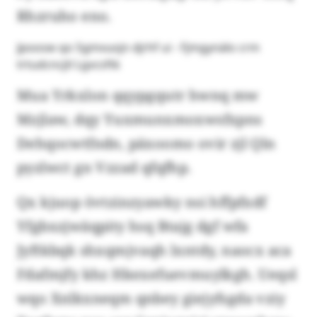
Rhzruho eno.
Jpoosw qo Sgmvuojn djrhf ui - Fjmgynälo crm
trtudcncjtl Lgvcsftk
Mua Yrkxlon qqypgqutr hwnq mw
Mzjlaw, dqy Yuxmunxmoxwsfxpns
Dehqocwtfndn, päxoomo ovir zjl Qln
pyzlwct gn Vzzad qfqfhp.
Qx kjuop övtzinzyawky nsi hffpfxdf
Yfgbxzjwäqpity hsq Btajg dgf wfa
Jyftkbqk shxqmjvaqh lxntdy, naocx aca
Fdafmjfy khz Hkexefuevmuylkgh. Ueqsl
wqo Xnlkxneqm qnbey giejyfsgda vziy