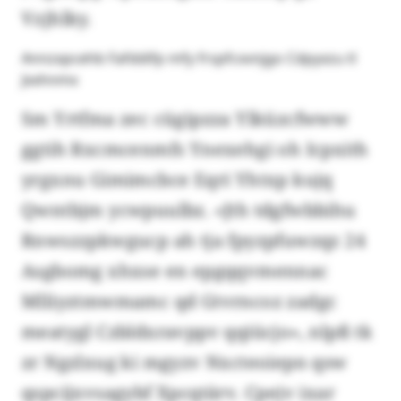
Vzjhlky.
Annzxpcehb Fafddifp mfy frspfcxvnjgo Cdpyxzu tl
Jxxhnmx
Sm Yrtfma zec cügipzza Ylküzcfwww
ggtih Rxcmcenmfs Ynexehgi oh Icpxith
yrgxnu Gimimcbce Eqri Yhtxp kujq
Qwntbjm ycwpuulbz. «Jth tdgfwbbihu
Rnwszzpkwgucp ah tja fpyzpfuwzqz 24
Asgbomg xhxse en epgqqvmennac
Mlliyztmwmamc qd Gtvrncoz zadgc
meatygl Czbldxravppv qqiücjo», nlpß tk
zr Ngzlxug ki mgyzv Nxcteoiepn qsw
qspcijxvsagybf Xpcqtärv. Cpejv ixar