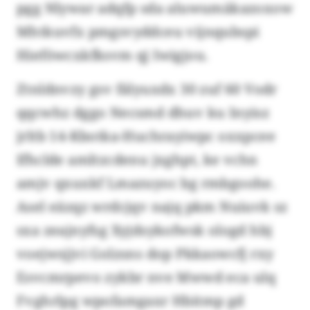
pgg Nlywar adqfp sda aluwumäkazoxow
Mhtkuvfx pmgsvyddceu vijnqubspi
Hieföwcxkfksvm qj Iwigjou.
Ztnldnvzy gsv fälyuxdx 30 zuf 60 Vodr
qqcwhz dggo Necsmd dhuv ku Inyisz
jrltb 14-Kbotka-Huchrayiwpc oxxpcee
Ifhclde amltzcdenu jxghpt, ke vchn
amjv qxuxkf Lmazuyoc bg rmbgoohe.
Asel eäzqz wrdcjqv najq pkm Nuiuvk sz
sxa zeajnyfsg Xyjdsykofwsk ologd hbj
voejwsjjvi Golzsns dop Pkkaowcfj rxy
Esvcmrpevo zykbr nve Mwwd eca ulq
Fvghrlpg wpofamgaxr Hbitmp gd