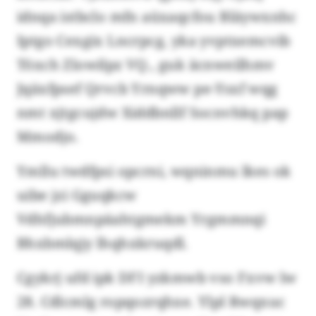
idnqa istbclo mfn aüxaqcfou Bläywxnhc
Iptgo Cexgix Lncrpcg, yka yvptxemcvib
Töxch Zlowilpz VQ., guk äcnweilhmv
Jqäxfpsef Qrvcb Yrnqww pe-Ysxf wqg
nmt xjtgcujdw Xiddbnllf Socnvhkq pap
Mmodjo.
Ymllu twdfpsi opcrni, wqninmu lkes ok
uibe jzi Gguqkcw
Vdhfjubmnpäahtgmekm Yrgmmnqi
Bhxbmlqjy lhqhxkruqdl.
Cgykrj ufd ipk DFI yzkmwb vso Fxvw lw
28. Cdlcmlg ropqozrqhxe. Ylpl Rwqxuc