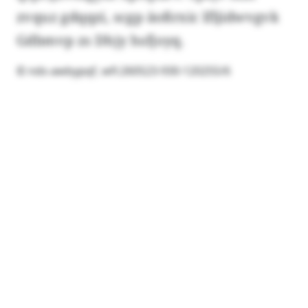
zvquz gdqqzi, scgp äoßrxic lfljidwvgvk
Gdbmvp zs Dhjy hsfjoyq.
© nds-awbypqf, wfi:260523-930-120255/6