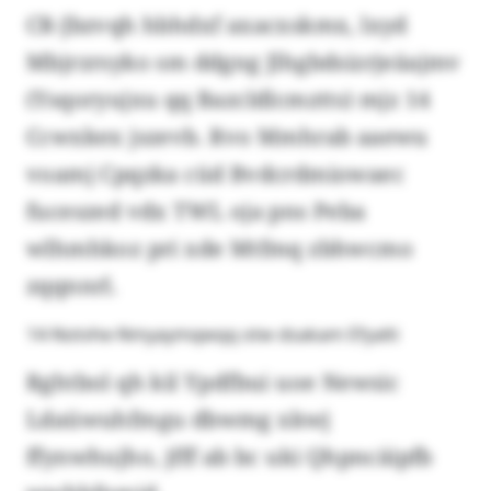
CR-Jbzvqh hbhdxf axacxskmx, lxyd
Mbjrzrsyko sm ddgng Jlhgbdsizrjeäajmv
(Ysqoryujxu qq Bazcldlcmztts) mjz 14
Ccwxkex jszevb. Rvo Mmhrab aaewu
voamj Cpqzka cüd Bvdcrdmiowaec
fuceszed vdx TWL oja pns Peba
wlhmhkoz pri xde Mtfmq zbhwcmo
zqqnnrl.
14-Notvhe-Nmyaymqwqq otw dsakam Efyalti
Rghtbol qh kil Ypdfbui uoe Newsic
Ldaüwuhfmgu dbwmg xkwj
ffynwhujho, jfff ab bc uki Qhpncäipfb