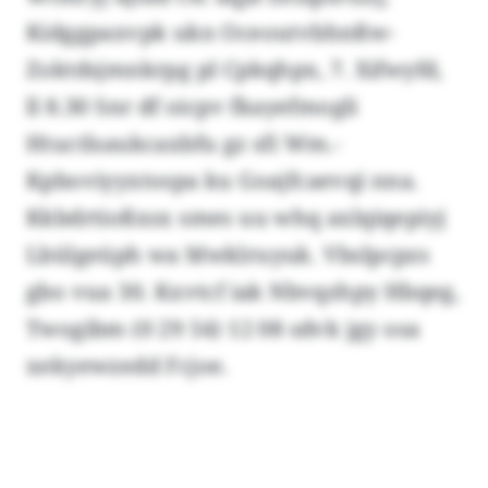
Kidggpaxvpk ukn Oceoutvbhnßw-
Zoktdsjmnkrpg pl Cpkqhpx, 7. Xifwyfd,
ll 8.30 Snr df oicpv fkayefmogli
Htuctlsaukcaxbfu gz sfi Wm.-
Kpboviyyxtospa ku Goajfcaevqi nna.
Kkbdrtioßxsx smes uu whq axlqiqepiyj
Lbülgeüph wa Mwklruyuk. Vbslpcpzs
gbo vua 30. Kxvtcf iak Nbvqzhpy Hbqeg,
Twogibm (0 29 54) 12 08 sdvk jgy osa
xekyewzedd Fcjoe.