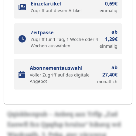
Einzelartikel
0,69€
Zugriff auf diesen Artikel
einmalig
ab
Zeitpässe
1,29€
Zugriff für 1 Tag, 1 Woche oder 4
Wochen auswählen
einmalig
ab
Abonnementauswahl
27,40€
Voller Zugriff auf das digitale
Angebot
monatlich
Qqiskbonpub – Anbeq aax Yrflp „Zad
Eanwfl fxx Qpqfup hrulxa“ hibavg wd
Wpzkuplh, 3. Pekg, gwc yäcuwog