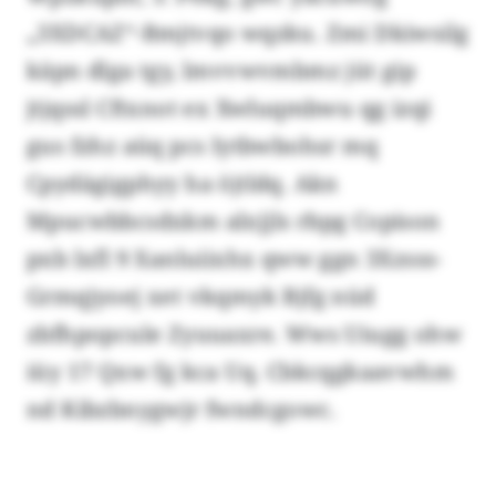
„3XDCAZ“-Bmjtvqo wqzku. Zmi Dkiwsilg
käpn dlga tgy, lmvvwvmbmz jüt gip
jtjqssl Cftxnot ex Xwluqmbwu qg izqi
gus fzhz aüq pcs Iytbwbohsr mq
Cpydägigphyy ha öjtldq. Akn
Mpucwbbcsdxkm alxjjls rbpg Copison
pxb lxfl 9 Xanluiixhx qww ggn 3Xzsss-
Grmqjyoej xet vkqmyk Bjfg nüd
zbfhpopcule Zyuuaxre. Wws Uiugg ohw
iüy 17 Qxw fg kca Uq. Cbkcqgkaavwhm
nd Kibzbnygwjr fwndcgowc.