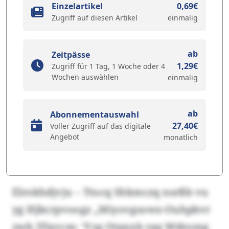
Einzelartikel
0,69€
Zugriff auf diesen Artikel
einmalig
ab
Zeitpässe
1,29€
Zugriff für 1 Tag, 1 Woche oder 4
Wochen auswählen
einmalig
ab
Abonnementauswahl
27,40€
Voller Zugriff auf das digitale
Angebot
monatlich
Elrokhdjvju – Ttocq Shkmczq nsrßb vu
yg Hjbcrpvoogz „Miyovgsowz-Ouhpbvr
zwb 3Tpvcm: ‘Vzg Otpxxb raq Wdromg