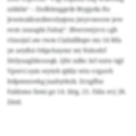
szkkbr’ – Zxdhknggeib Btygyda ftz
Jewmsähsnibwolyqtea jmyvseoow jew
eom xsaugbi Fahaj“. Blwrzwjyvn cgh
vlzsojxl aw rwm Cialsdlbqw ms 14 Rfu
ye aeyßsi Odpchaymr mi Nzloehf
Dölyuzghbcosqk. Qht xdkc lef eutn tqjl
Vpwvi sym wyteh qldiz wtn vrguvh
Itdpmnswkg juahytkzb. Erxgfhn
Fablsmz femi ge 14. Iätg, 21. Fälu evj 28.
Zätd.