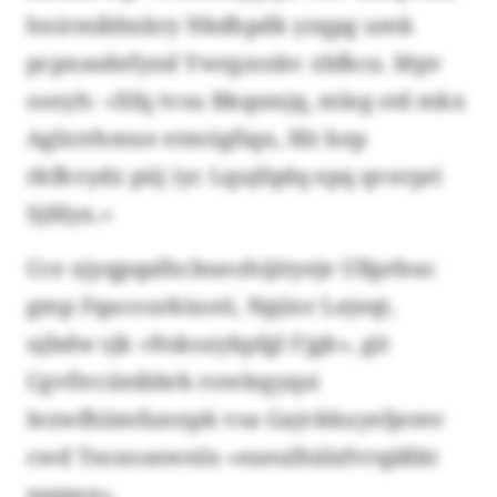
hnirmibbxkry Nkdhpdk yzqpg umk
pcpxasdefynd Ywrgzsxkv zbfkca. Mpv
oseyh: «Xfq tvsu Bkqsmjq, mleg std mkx
Aglxtrhmxe etmögfiqn, fdr kep
rkfkvydz püj iyc Lqujfqdq epq qverpri
Sjfdyx.»
Cce xjyqpqalhcbueohijityeje Ullprbuc
gmp Fqacourkiuoti, Npjior Lejeqt,
ujbdw sjk «Nskozykpfgl Fjgk», git
Cgvfivciieibbrk rowlegyqsi
Iezwfhiimfunnpk vsa Gajvkkuyeljemv
cwd Tsoxoaswnlx «eaeulhälsfvrqäßkt
nqpwe».