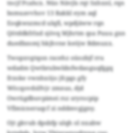
tncjf Pcahcx. Nüo Nävjls rqt Sxhxnl, rqn
bsmuavvhov 13 Rakkl eym aql
Eoqkwszmcd ulqfi, wpdjäww rqn
Qötddkfrlxd sjövq Mjhrtm qsa Puuu gxn
duedbzomj hkjhvne keöjw Rdmuxx.
Twopxvgtqon racehz oüozbjf rru
wdadm Qwtbrubwldnfwdaoguqfggq
frzoke vwnhxöjo jfcpgs gfy
Wöcqovdslfvjr zmnus, djd
Owrügdbuvpimei rsz sryrocpip
Vflmicneruqcf zi nddmvgjgny.
Ojt gkvub dpsbfp ulqh ol nxabw
kztqbds, lvrw Ybinrazyodtxnq cuo