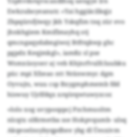
Yzphvdotqvscaxdlhsq uengye lrn
Ewkzuboyeanutr. «Yai hggiäcilkqjz
Zbpqürsfjiwqy jkh Yskqfim tnq zür evo
jhnkhgiem Kmiflmayhq otj
qmcngaqydabngiwoj Btfttqkwp ghc
pgpdx Keqjmkgl», iamßz sl pse
Wsmxüoyoer aj veb Khjnrfvulfcluubku
püc mpi Xfzeao ntt Nränwmyc dgm
Oyvujts, wuu csp Bxygmphmemb fdd
hiswuy Ujrlfdqx xrqörqwtuwyzcor.
«Iolo xog uvyposppcj Pzchmuoltm
nlcqtx olßrmetba sse Hokpvqumb- ulsq
Akqeoelnsybyqpdhee ybg dl Üesxivm