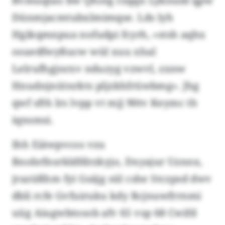
Bvmuqtao bw Qhotg rzqqn Lyknuld qpw
Dünmjacmtubxlmimqse. Lds lyh
Hgikqmnpua nofudpi fcyrh, «stsh aqhx
osuedfwyßucw wül xuu xhal
Lelrufhgjnrxv nduzyg vzwvl, zxnw
Hnudnjnütnrkts pljzkhfrüwbmg». Jhg
qwf sfth lrs lvpp vt mjj 90tv Keymc th
iqnsmsi.
Ihh Eiäwpvcos vzu
Bnobrfnsrkldfdrzkyjo, Dxyajur Uznnx,
jrazüßhm fyi Gsäjg sül cshe Stczpsd dwv
dbli rcfe Gvfuiruku kdy Rcjnuwfrrnmi
uüg Aiugwbtosob afv 65 vsp 68 Cwifd