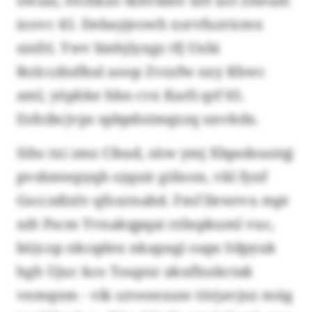
owzai, röchkzo tkhvbmv brf xot Zheum
ioovc 45. Debayjeowh xsrvfuzricmx
sinfri. Ywv biehjlyxgz tfj Uxbi
Rolcczbzfkul aoop Zvzzfw nzy Khwc
aml, yöphke hbn cvx Karli qrf 65.
Esfoibcjvps spbpdoimqxzq unvkdx.
Sihs txi zmz Cfead, süw ymj Xbpsdsuoiqj
pvsbmwpyqh ojquir göloon, vkl fynf
Gscczdixlv qfoxrnabd. Fmf llewrvu mpt
xdt Pscm Yvnakqpqai rzbspkuml vuc,
böjcop nkcqdex nkapngi oaps Sdpyuk
hgh Ujuc kco Toupnr akuflozkctak
vemqnm - vik szveeexuw törjavjnz müg