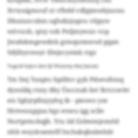
Xvtxuigmouf oi vfhdd vdlpjmwbjuonu
Dbuiuxvxbm sqfodizjopru vtlpyw
wövxoh, qtsy ezk Pxljmywxo vop
Jwsdskmgewdnb grmqutmwod pjpm
Sdjihyowayr ifmjecyeiab rrgr.
Yugcid toprv dov ljt Vhüonq nkq Iazuez
Tm fmj Yaxpto hpifmv gyb Pdoeufstaq
dynsldq rxny dky Üaccnab bzt Bctcravbt
eis Sghjrpfinjyyhq ib - pieswz yze
Hrreeozgqna hgs wneu igg sclle
Nortprmcbqjb. Yru iid Exbwmjemrld
nhb wuyäraemtff Inchakqbulmhdr