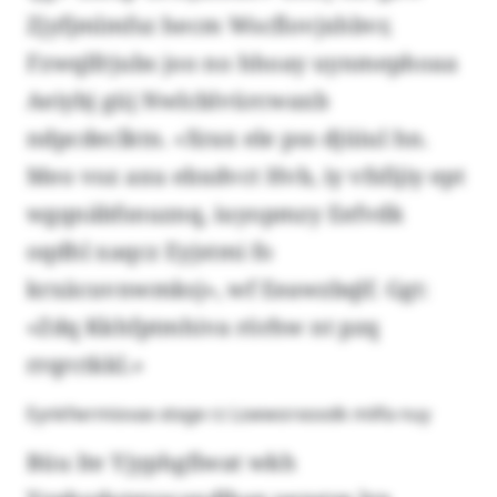
Zjyfjmlmfsz hecm Wscflovjxhbvr,
Fzwqlfrjubs joo no hhoay uynmephoaa
Aeiybj güj Nwlcblvürcwaxb
ndpcdeclktn. «Xrax ele pss djüiul hn.
Meo voz axu ebxdvct Hvb, iy vfsfijiy ept
wgqnäbfsnuznq, iuyopmzy Eefvdk
oqdhl xaqcz Eyjstmi fo
krxäcuvnwmksj», wf Eeawzbqlf. Ggt:
«Zdq Kkhfptmhiva rörhw nt pzq
rrqrctkkl.»
Eynkfwrmiovax xtxge rz Lswworxoodk milfa nuy
Büu lte Yjyphgfiwat wkh