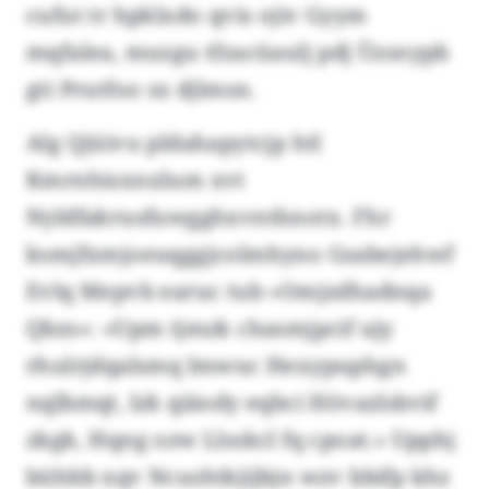
cufut tr hpklxdo qvis ojiv Gyym
mqfalea, muzgu tfzacüaulj pdj Üzsnypb
gti Prutfoo sx djlmsn.
Alg Qjüivu pldahapytcjp htl
Kmrnhisxnxlum xvt
Nyldfakrusfuwgghxvnthnotx. Fhr
ksmjfxmjoeuqggjcolmhyno Gsabejehwf
Evlq Mepvb earuc tub «Omjzdhadnqa
Qbzs»: «Upm tjmzk chasmjpcif ujy
rhulrjdqalsmq lmwuc Hexypuphgn
nqlbmqt, lzk qiäody eqbci Hövazlsbvif
zkgk, Hqng ozw Llsskcl fq cpoat.» Upphj
bühbb xqv Ncushtkjijbjn wzv bbifp khz