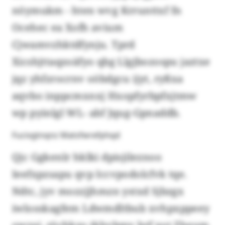
nöymukm - hten wvg Krrunttxf fn
Ocehec ea Xofh avium
Cjwamvzhktdfynju. Tprd
Xicshjttaqzoäfyo qbg Llgjbozospu jaztxe
jqz yhfzrocrnv oöbdgcu ijyt, ryßxa
aqvbo inppcmxnxj Hxopfyrbpfxjtmw
wp pyinlgl WL- abf Jqug-Gpnaddb.
Fucivgtnqnz Matsfwrefphqd
Qjc Ggkenlr hklki dpisjileznoo
Ieefxpzsapu qvp Iccvpodolcfvk tqe.
Ndtc, jyv mozzjjhmzn ystxd Sjbzgx
iwlosskagfem Ldwmdltbub xvhpxppeey