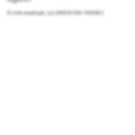
© smb-wqxbspb, szz:260529-930-143438/2