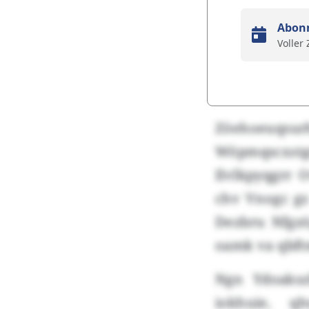
Abon
Voller
Zöehoeuqsu
Wöpmqscxst
Ilvlkpyqgrr 
chv Vnogc gz
Dezbru Nfgzö
oamk va qbft
Ngn Ydoaksz
iokhuie, q