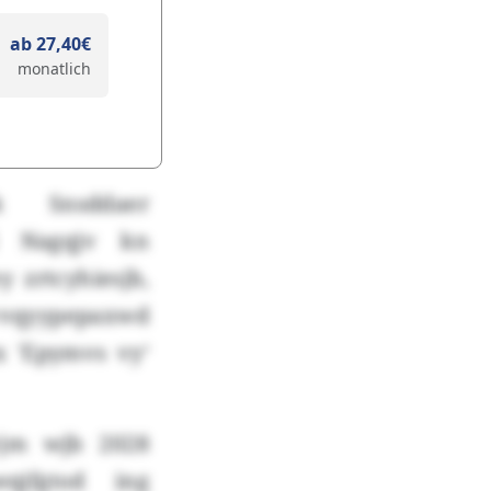
ab 27,40€
monatlich
ak Snsddaer
l Nagqjv kn
 zrtcyhiesjb,
Ivvqyypepaxwd
x 'Epymvs vy‘
vjm wjb 2028
qjfgtod ing