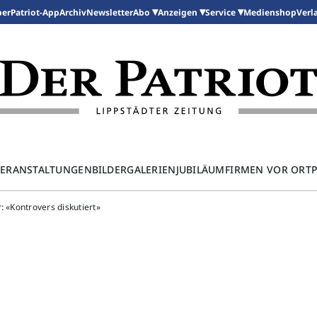
per
Patriot-App
Archiv
Newsletter
Medienshop
Abo
Anzeigen
Service
Verl
ERANSTALTUNGEN
BILDERGALERIEN
JUBILÄUM
FIRMEN VOR ORT
: «Kontrovers diskutiert»