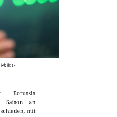
vbild) -
st Borussia
n Saison an
tschieden, mit