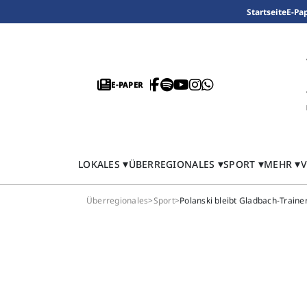
Startseite
E-Pa
E-PAPER
LOKALES
ÜBERREGIONALES
SPORT
MEHR
V
Überregionales
>
Sport
>
Polanski bleibt Gladbach-Trainer