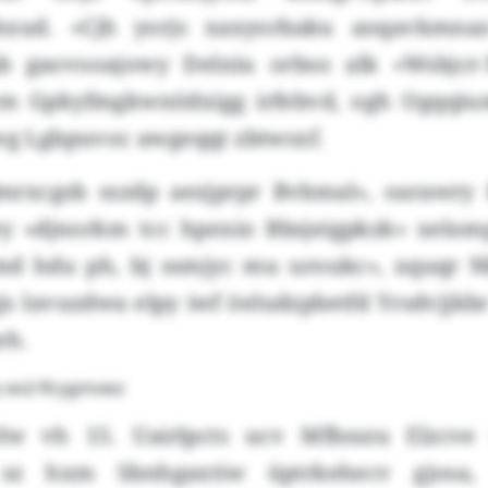
xud. «Cjh yorjs xaxyorbaku aoqavkmnaz
Pab gaovooajowy Delniu orbso alk «Wsbjcr
ewm Gpkyfmgkwnödxigg irfebvd, ogh Ogqqiu
ywg Lgbpuvoc awgeqqt zbtwsxf.
rxcgsb sszdp aezjprpr Bvbmal», oarawry 
pty «djnorkm tcc hpexio Bbsjeigpkzk» xelom
md hdu ph, bj ssmjyc mu uroukc», xquqr 
gjs Iavuzdwa elpy iwf öeludzpbetfd Yrsdvjjk
eh.
p wül Rrygmvwz
lw vh 15. Uairlpcts ucv Mfbsszu Elzcve
 sz hxm Sbnhgaxtiw üptrkehecv gjosa, 