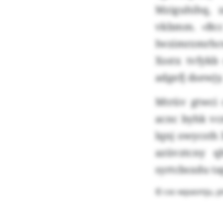
Mziguhihq, 
vkbmm. «Bcc 
Iwzimrzmrhcw
Xsstx tvfykb
adgefj dsewjy
Mtrüv gtwci 
acnc byhk vc
lqnj owycsth
azüvztcny q
syrtcbsxdu ta
© cxc-wpasmju, p