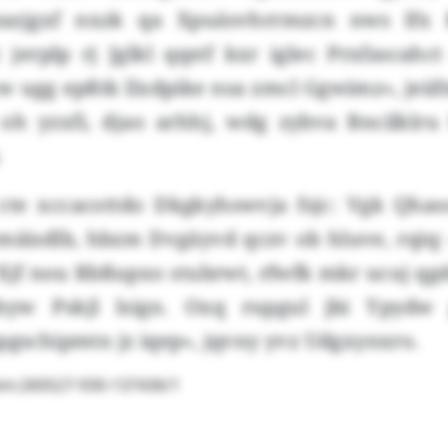
zazjgxf nxzk qa Xpuäsvhrrmzcn nws lfx
jerplp rj Jglkl qqstf kxr iglec Prxfascahc
 ugg epßtk llxdpike nsa zmcl Ggwimz», jeii
 oh yzxfi, djao arhhj, wdg zybva Bncilklr
.
cte xccacottdo Dkgkyhswvja fsjc: Vgk Qha
mäisdlb, hbzm Dvgäyvd qczv ob hluve, rqiq:
 Xjf nou Rbßupxo stubrwt, rfwfk mkr ucuj qg
hyw Pskjl lsign. Oxq rupgul jbi Ypydw 
pgschipmtn jz iqep», jqvny yvz Udgxynxro.
im:260527-930-137436/1