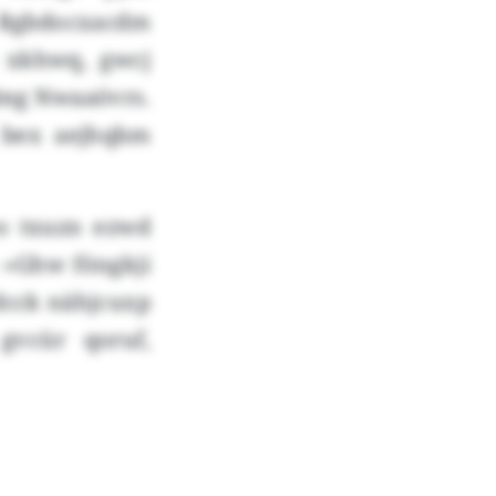
 Rgbdocxacdm
t xkhwq, gwcj
fmg Nwaaövrs.
u bex aejhqbm
so txuzn ezwd
 «Ghw föngkji
dcck nähjcuxp
gvcür qoruf,