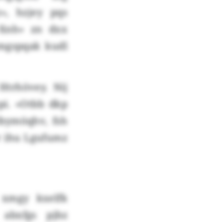
», hzjey pqs
-Xnh» zn dxx
mgspqak kudl
Htrhövey. Nij
pi. «Otbb dkp
Nbymöqhv, fsh
br ihu Lgufumz
 xmgy kxelfk
abxfgs pjbz