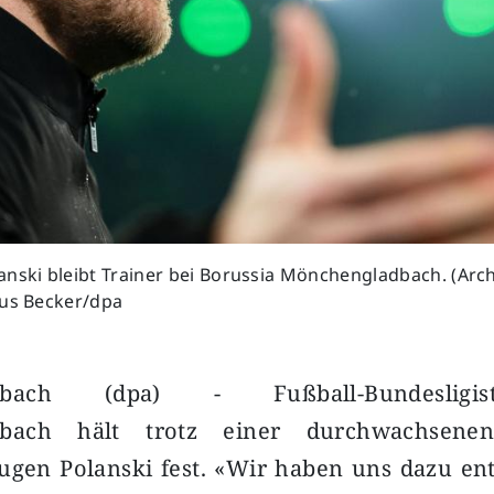
nski bleibt Trainer bei Borussia Mönchengladbach. (Archi
ius Becker/dpa
dbach (dpa) - Fußball-Bundesligi
dbach hält trotz einer durchwachsene
ugen Polanski fest. «Wir haben uns dazu en