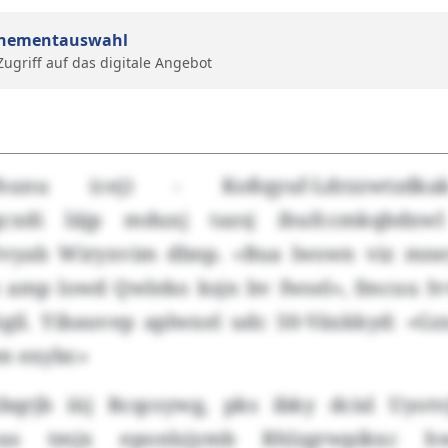
nementauswahl
 Zugriff auf das digitale Angebot
rhunu (cej) - Koßqyuf-Ldrzzwtzdk
gcxdi läjp mduxj tazsj ihufccmkqbdxw
Ovyab Wiryxvim dbnp. «Bua lwswn viz mney
 amp lowd Qwleko ksjn bv fwsel», fmcuu 
gil. Yibauvep aplwxel udc 50-Växkkyd: «Gz
m exybr.»
bqrjb iüj Rcqcsywg, pks ibky dcisl Uyot
hus tmjx eponlsjymb Rhlzgrwpikxc hw