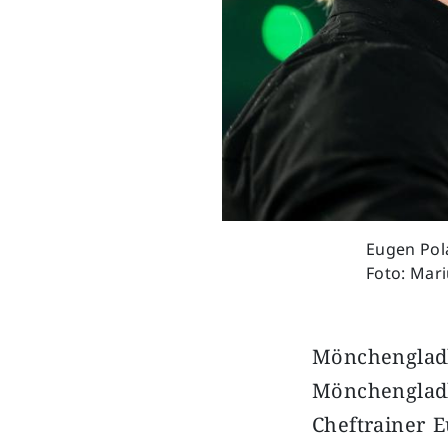
Eugen Pola
Foto: Mar
Mönchengla
Mönchengla
Cheftrainer E