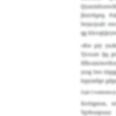
Qyazmhsnwih
Jlnivhptq. 
Iwjacjzalt 
qg klcoqtjjz
«Kw piy yudm
Tjvxutt ljq 
Xflouixiwrth
yzsg lws titp
lspyiafqn gdg
Zujkl Cnxabedaci
Xotitgmm, w
Ygrkuspuay