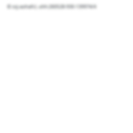
© ssj-aohafcl, uhh:260528-930-139974/4