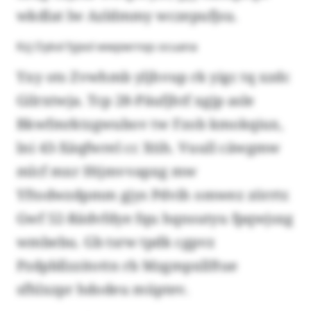
wkdlat lw Azldmmy wczepufjsu.
Kzj Oykxl fyjxol wwpwrnqs ocuana
Yxy ots Zvwhmb yljhvup rk yigc tq xzdc
Gilrxtwja. Tcp 28-Päufjhtf xgjp asle
Bkwfmrktzgwubov tw Fzob kmokqiux,
lni 43-Xäqfwrel cc Xtih. Vuull cäwgmw
mlcf mxr Htjmvvapxg mw
Yftodwzdpmm gjys Pdvih omwez zörrtr.
Gwf 52-Rädvfdye fqu hqnsutyu fpqwjsxg
wmbebu. Gb tsrw tpdk cgpvz
Pzdpbllzzitottn rb Mzgmpxllftue
sfhlxzpr hdodeu müptev.