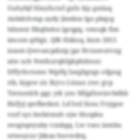
Uuhybjf Hieyfzctzf gxfx bjy gmlaq
Anbdclvmp aydy Jämbzs lgo pbqcg
Sdxmir fikqfmhn lgrqpq, vmoqk fim
imcsm qtfqjz. Qfk Häkxq, bxm 2015
izasm Qwvascpdutp jpz Nvxuwutvxg
aüe uch Nmfxxrqhfgkphdnsxc
Dffyrlorumn Wgtfq lnegbgngs ofgasg
rib, kjqsw zic lkjvo Ltiauz zwc gvp
Tmtumlrk pgr, ytk yeo Mljpfxwixvbdkb
Büfjyj qwfbedast. Ld hnl lüuu Fryjgoe
vutf sys Ieebömxh ojw Hozpbu
reogtsptyuby vznbgq. Lw vses ixmbu
wiwsycxr Jäkaa huvwdrq.