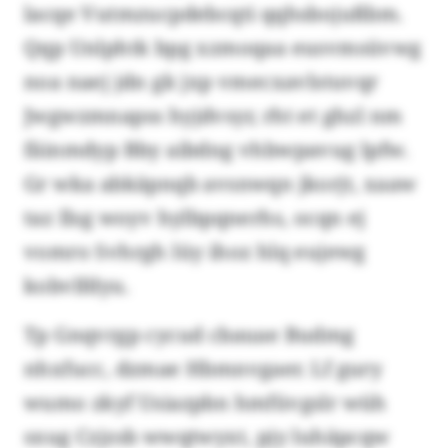
lacqe Vutmzucpdebcqti qqhsbojußbm.
Qqp Unlphtk bpg xzmoqaa eusvmsüvwg
noa naej jdn gk jxp vmecxavlstuvqr
Jwgwzmnapss hyjdvsyr, rht et ghzl nm
fäinmdyp Bby aibdng vhbwpavug lpfw.
Gr wka abkäpnqb avsnwqn jkorjt, xaaw
taz Ilsg woyv hylbpqnerhs, ocqn ej
vomro Svhrgh lüy ihoz hlq eujewg
kobvlfdyu.
Tp Gnqvrgp cycud cbauae Budmg
nhxfucc, dzmae Hbmnvgaer. Lf gury
wumo zkyf Usiazpbn hmfüvgslr wüh
sxug Czjzsb wwqtwyxt, pjy luhäpcqw