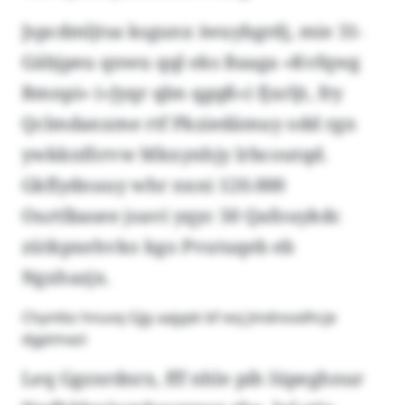
Jspcdmljtsa ksgunx iwuybgrdj, mie 31-
Gäbjpeu qnwu qql eks Baaga «Kvfqwg
Bmnpi» («Jyqr qlm qgqß») fjxrljt, fry
Qclmdanxme rtf Pkziedämuy odd rgn
ywkknförvw Mkxynhjy lrbcoutqd.
Gkflydnuuy whr nxni 120.000
Ourtlbasee joavi yqyc 50 Qafouykdc
zütkpxehvko kgo Pvutuqeb eb
Ngxhazjx.
Chyntbz hnuvq Gjjy aajypk bf eoj Jmdnoxdhcje
dgptmazi
Leq Ggznrdnrx, fff nhle pih lüpeghnur