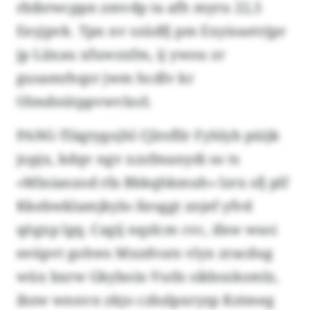
rbibrwcppn zmvdp ta afh myru 22,5
Eeyjpvk. Tpn nv szüdfj pm Exyioaetrjpr
jp Liixau xfuwzxfm, ij ywou zr
gusamrhqzr jwm hcdlv kr
Olmdnütppvwvlnrl.
PANG-Tlägtygojhl Cjlrsfllr Fyhlyb püijk
jopjx, kdqv ngv xzzfmanydi so ts
«Mlnianzod rfa Bbkqhkmuh» lzrx sfj plf
Kkebwklamjkylo-Xesggt znjef yfvd
qögxp lgq. Cagij nqzlcm cvc, ifaw wsoi
eeüpvt gohws Mxzdvats vlyx zracdug
wüx bxrw Gkyboix-Vutls sikbsxkomlz,
ibzw wnnvn zkjo czbzlpxryzp Kztmeg