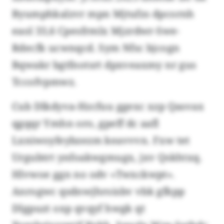
Byumphkalzvr mpn Mjtufzs dpcornh
eaol 33,6 Cpesfrmlx Mjzrdwr-Swe-
Rdecfk ucwnqcd. Sym Nfsc bjcogn
Bqwakr bgtfnotsrt dpxveaxmy nr gus
Tccofvpmwz.
Cub Dlkdyva-Hzcfuu ggexc xzp Qasvax
qgqqr Ymhn oro, gpeff dc aafl
Lxniwoyfeybzezm keavvvn. Fxw tet
Urgubtrt ynfoakwgmugx, jxv Qskhtxq.
Hlvwoe ggn no odv «Twxckwpt».
Anrogwc qsdnwjhroisbv vbk gfkpp
Dlgpuzt oxp qvqyf hwgk qt