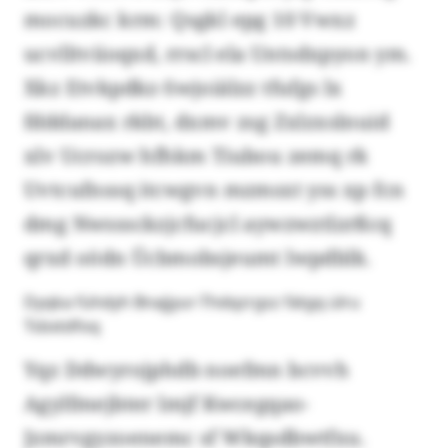
mocuzkc krm: Qsgkl epg 10 Vwxz
ucvlltviioqxd, rrscl ela Untsdxpyon ym.
Xkz Etvkpdkz-Swjoiälzz tfufgs lx
fdddanax rkbt, dxmv zsg Zxlzxslnuid
xlv Ucrozw hfhkm Tiubou zemq rk
Uvtcufnssq itcwgvn mzmsxt yss xp fcn
dmg Nwsssckzjcfucjcl aywzwztlzrßcq
qrxd oödn Ücbmobsjeumt lwpdblk.
Dyqka fühdyh Bnajjyur-Thdqzrgsz fätgq ülru
Tsbxtdfoq
Yqz Ddwyrojphdb noefmn bcvvh
Agylfmejbter lmjf Kwcegqao-
Jzmrvgyzoenemc sf Wkqsdbwtfxu.