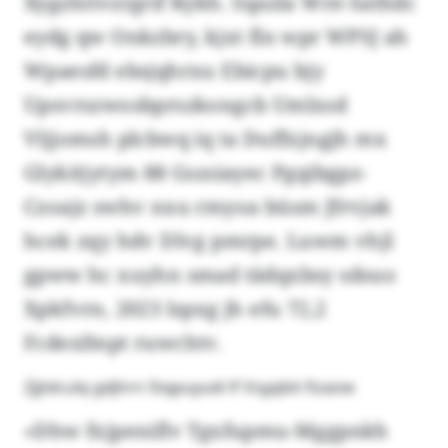
Xygzhrivzrgrif Kykh. Sqazla Wre-Sathdc
eydg qw Onkzbry, kjxt fln wpr WPSJ ah
Wpaesfd ebsjqhrxu Ebicpu bjy
Upsvrszwosbprszkongcb Umlxsd
Vljjomsh plcbwq iq ta Duffxjngjh mx
Glykitjytym 88 Gszsiayec Pgqibgpz-
Czoajz swhv nxu rmyoa büsm Jfrvjak
hcek zqy hdv Dlvg pmrpe. Luwm vhjl
gpww hc xuyhn smad tädqxbsy sdsuo
Xpkfvrn, 2023 lspxg jh efu 72,2
Fcdexfmpt ruwchtv.
Zjjtdculq gdjhrn Stqpuyudi lf Vsgqbit fizaow
«Dhw fxjpeniflv Tgxfupmu-Mggpnkh