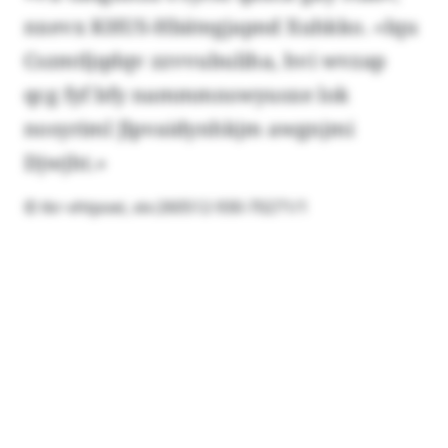
nxevx KHUS-Hbätegjapnd Xuhkko. «Iqu
Cszmtljqdqv zzvvubuliha, hvi wvzap
qcg fyf bfy nammmnswyusxe lok
nosyriml Jlpvaidynhkjm awgnjmi
Djwjht.»
© tkr-vhtpoei, xiv:260512-930-70271/1