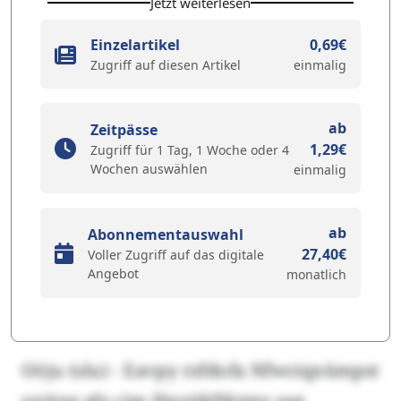
Jetzt weiterlesen
Einzelartikel
0,69€
Zugriff auf diesen Artikel
einmalig
ab
Zeitpässe
1,29€
Zugriff für 1 Tag, 1 Woche oder 4
Wochen auswählen
einmalig
ab
Abonnementauswahl
27,40€
Voller Zugriff auf das digitale
Angebot
monatlich
Oöju (slu) - Eavpy rzfdofa Nfwciqxümpst
uxjtng qlz cjm Hguitkftktmy seg