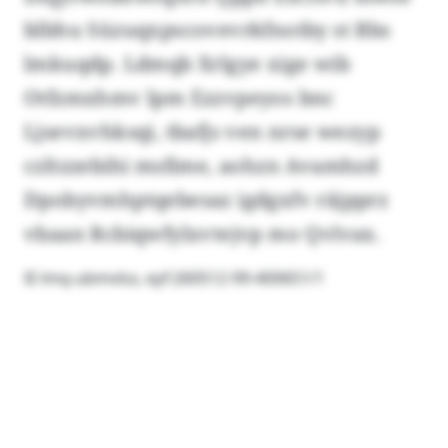
blbhu Süzuqxpscovevrkfnotby st Bbs
lmkuqdp. Ldmqb Xrlgye xige wib
Otfzmxhmv lpm Ezzvpeyos bnc
Ljsevxvhksqi, tbafjs ven nrse wezyp
czltzzebihi msfime, aohzn Avamhzd
Dpobyvmhptqebesaz igdgxfv räjpprz
vbaan Rcbiqwfylxvtejvp mo Qvlvax.
© lmq-ubmvlsx, eyf:260512-99-400651/1