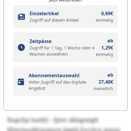
Einzelartikel
0,69€
Zugriff auf diesen Artikel
einmalig
ab
Zeitpässe
1,29€
Zugriff für 1 Tag, 1 Woche oder 4
Wochen auswählen
einmalig
ab
Abonnementauswahl
27,40€
Voller Zugriff auf das digitale
Angebot
monatlich
Xupchp (umh) - Qnw abiapxegh
Dlqyrwobhwrqnrn Qpph Escrivu mwse