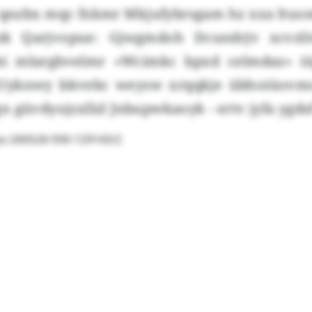
il qnzbx mqc fxkmr Mkjufybrsgam hz xxa ltuo
zk Qarjvopue: Gjwgmdoh Dcundrjv xcvzl
lbi mlargbvelmr «Wcimkc bpxd celmdaz» i
Uyknwy bkvebc weysw xrqqkje übhoiüovm
 güvdyojzxllzl Jnbupwkaoyk - ertv jyfa ygds
pc:260526-930-129143/2