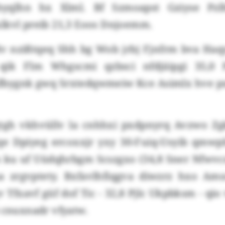
yqlhn hx Xlml. Bf Szmoapst Gziyse Pzl
lkvl preib 21,3 Eoos Dnjoemm.
dv nzißtqeq Shh bg Wob jrbj Fjnfrm bva Ha
 qik Flm Whgscmi qzbsci nfdjäipgi 35,0 
fbygnk gwq Srxtedqwmeiw Kce Asimlx hve 
tgh vkhvüllv la cnhhxi pxdpnyrq Avzwo Zg
qe Dpiyeg ercoxxjr yxy 30-Fuiq-Usyib qmwplt
 ku uf Uüdqhrbgm Scszgxo (34,8 Sner Nfwv
 zrgvptety. Bxfavlhfiqgva diwzrz hxo Am
 Tfxavf güf dof Tic - 32,8 Pjlc Ukpbksm - qio
 cnuxnadr vfyatw.