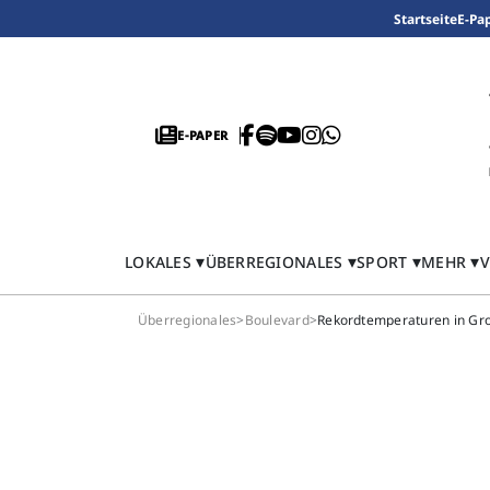
Startseite
E-Pa
E-PAPER
LOKALES
ÜBERREGIONALES
SPORT
MEHR
V
Überregionales
>
Boulevard
>
Rekordtemperaturen in Gro