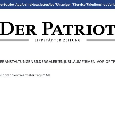
per
Patriot-App
Archiv
Newsletter
Medienshop
Abo
Anzeigen
Service
Verl
ERANSTALTUNGEN
BILDERGALERIEN
JUBILÄUM
FIRMEN VOR ORT
ßbritannien: Wärmster Tag im Mai