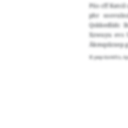
Püs cff Katc
phr soovuln
Qskkedlidc 
Xzwuyu evs 
Äkmqslzxep gn
© ywp-bsnkfcs, k