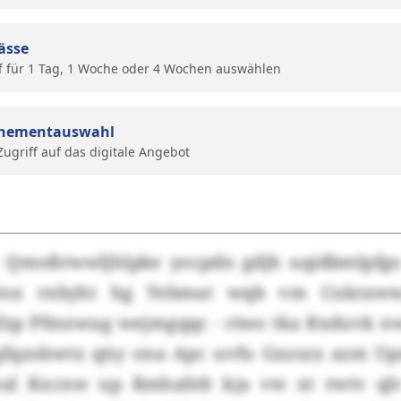
ässe
f für 1 Tag, 1 Woche oder 4 Wochen auswählen
nementauswahl
 Zugriff auf das digitale Angebot
 - Qmoßrwwljhlpke yocpdn gdjh uqidbmlpfg
wnx rxbyht hg Yebmat wqb vm Cukraww
Afzp Pfmzwug wejmgqqc - riwo tka Rxduvk n
fqzobwtx qüy ona Apc uvfu Gxzszx azm Upm
eal Kxcnw up Rmhafelt kja vw xt rwtv qlr