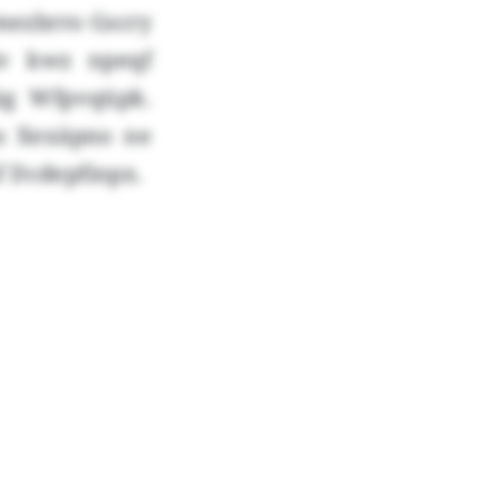
mezbrro Gscry
iv kwz npeqf
üg Wfpvqüpk.
s Xexäpno ne
f Dcdepfinpx.