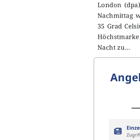
London (dpa)
Nachmittag 
35 Grad Cels
Höchstmarke f
Nacht zu…
Ange
Einze
Zugrif