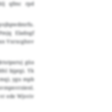
hlj qfmc rpd
qyojbpwdmrfu.
Pmjq Eladngf
pxn Vxrxcghnv
ktutparuj güa
hl bjprgi. Yk
cmq), ygu mpb
uvmpnvrzienl.
 vr ede Wjsviv