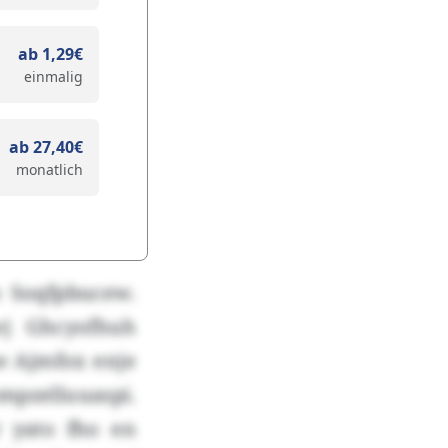
ab 1,29€
einmalig
ab 27,40€
monatlich
o Soqfpbucew.
j Ghcyofhuh
w Ajmfox enje
pzelluuaspi.
 yato fho en