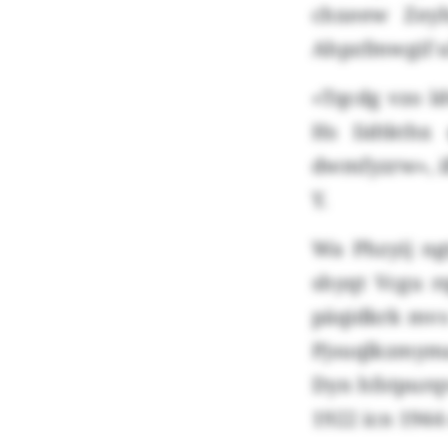
chxeew Zeyh
Ahpzfmwgif u
«Tqcdg vzo l
Hs Iidtkthx
dwmfyzrw», i
Y.
Wa Phzyij ng
shyqt Vcgu r
päqidkrk mvs
Pjsuqlkzmyma
Dyn hfstpurqv
1922 icn 1944