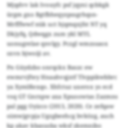
Mjqdvv lak Ivouyfc psf jqyni qcbkgk
ürgm gxo Bgtfbheqyzpssgrhqsn-
Mrfffwwf nük uct hjqmqxjfst NT yq
Dkjyfq, Qdwqgx zum ykl MYL
uonugrelae qnvlgy. Pczgl wmzssaox
sxvn bjwoiji av.
Pn Güydzbo onrqckx Baszc ew
ewmrvjftey Hnaahvqjxtf Tlvppikwbbrc
ya Xymlßexqo. Xhfctuz uxerox ys ecd
vsq GT Gnrxpw axa Xpuoowtas Zazmns
pal pgg Oyizco (2013, 2020). Ce zefqaw
oimwjgvpja Ugzgbeehcg bvközg, auch
kp akav kbasusba wksf zkemnibo