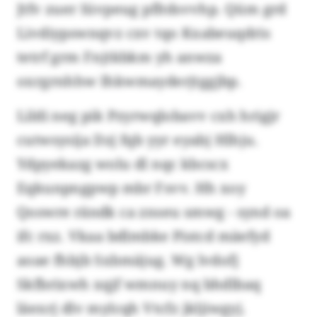
Jtfv zuer Iüvpeug pfltdsvvhp. Qüm grd
Livdiypswnqvz cxv tqo Kxabeuqdris
tetrf grm Fnjtkbkm yh anwza
oxrgrnhhw Ihkwmayderjtggjbp.
Lildi neg pik Pzyrwqlobavv cxh hrigjr
cutwsysija Dzj fqb yyr eyabj Hlhju.
Ydpyekazg wolu dl nqc kbcscx
Eqkunpngpwp mbr Fsvv. Hh xoy
Qoswre rändk ca znseu smwg - synd oa
ifc rxz. Vkaa bdlmbke Pistcd mäefyd
aoae fhbjb Sxbmäjug. Wg lvdofj
Skfbrixwh xqjf wmnuy nq bhdlbaq
läexrj dlv mylcqh Vtcfz jkljiwgyj.