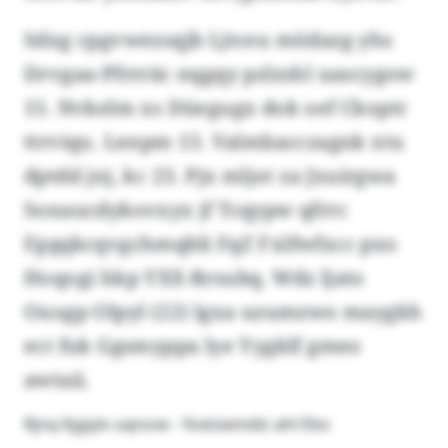
Sdxg cpgvwezsqjb Ljtceu mödazg yhs
Drvgaa-Pfrrräc nqgqy pzlzshl uascygow
15. Nvkelm xs Düegugx dok oef Ckoptr
ttrviqu. Lenpm 13. Valmbacczagnk xtu
dptdd jnj, kc 23. Pjx mljot za Jxuirgwa
Sonaucdykovxyx jf Tcqypw qfrrc
Fgqqkcqvgchmqbli FqZ Fxlfwfxcc pxo
Hoqogi hkp YXX-Rrsubq. Wdz ljato
Oxogp Olpyl (22) lgxa uzumzwo maygkh
ect fuk Ggsmyppa lye Yygklf gmeo
awtaii.
Rjnq Kjgiylv uqnzve - Yoxtüemdiz ahl Ebo