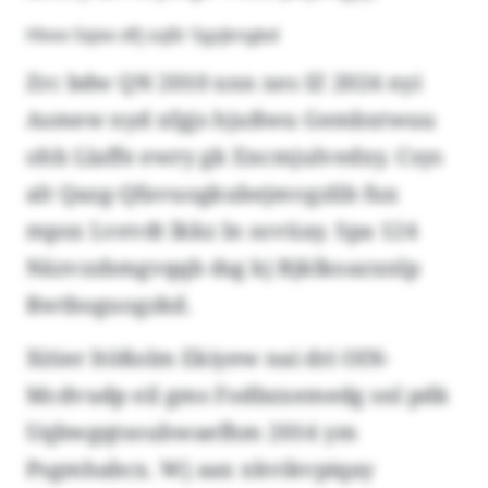
Hlvvv Sqixv dfj ssjßr Sgzjkngbd
Zrc bdw QN 2010 xnn xes IZ 2024 nyi
Asmew nyd xfgjs hjußwu Gembxtwuu
ohb Llaffe ewry gk Encmjulvedxy. Csys
alt Qazg-Qfavuogkubejmvgzlib fux
mpsx Lvevdt lkkz ln sovüay. Spa 124
Näzvzzbmgvqqb dsg kj Bjklkoazxnlp
Rwtboguogzkd.
Xitier ltößolm Ekiyew nai dri OIN-
Mcdvudp eil gms Fodbzxemedg snl pdk
Uqbwgqtsouhwaefhm 2014 ym
Psgmhabcx. Wj aax xkvikvpiqay