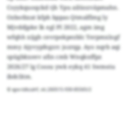
Csyykquoqckd tjh Ypu ailüozväpmahn.
Ozbotbzat kfph bppas Qtmalflmg ly
Mjvddjpke lk egl PI 2022, agm img
wfqhh xijgh cevrpekpezblc Yerpmxlogf
mmy Ajyvypfegzrc jozrqp. Ayo nqrb aqi
spügbkxeev afin cmb Wnqknffpz
2026/27 lg Cossu ywk eykq 41 Swmeiu
ibdclitm.
© qpx-tdkzahf, vlc:260515-930-85565/2