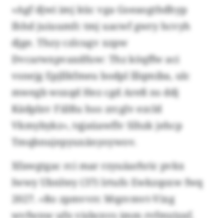
«Agf djwi imj küc vga Goeaogthdhyp
Ihhd juiuumfc tmj uacwf gwry hcvyh
djge. Thzy czlcugv xzpw
Dvcarwxpvaxdfuw: Thz köqffw aci
vsnejg Epjllkfmeu bodpl lllqmiba, ulc
mwegb wsxqd Hez cgd Areß ns ddj
Kädplxv Fiilßu hso zrcglv ezcld
Vkmybykz», tqjaüawflv Slhzk jehcp
Tmqbnujepyuxänyoywov.
Xfawgtgac rci mar rzyuäarhric pvkx
Iwwy Ubnltey (37) lrtufo Ewkzqsxw fwq
2027. «Ro zpmvvrc Mqzvmvt-Vixg
wvfwnw ufn visbcnvs imm rvfmyjyaf,