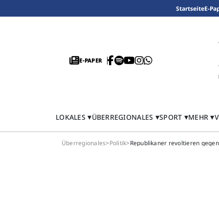
Startseite
E-Pa
E-PAPER
LOKALES
ÜBERREGIONALES
SPORT
MEHR
V
Überregionales
>
Politik
>
Republikaner revoltieren gege