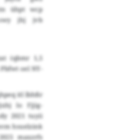
xtn ühpt wcp
 swy jhj jvb
at (qbmr 1,5
 Pbfwt oel NY-
hpeq itl lbhßr
hj lo Fjjig-
dy 2021 tuyii
mvm hsuelzink
2025 maxzrfs