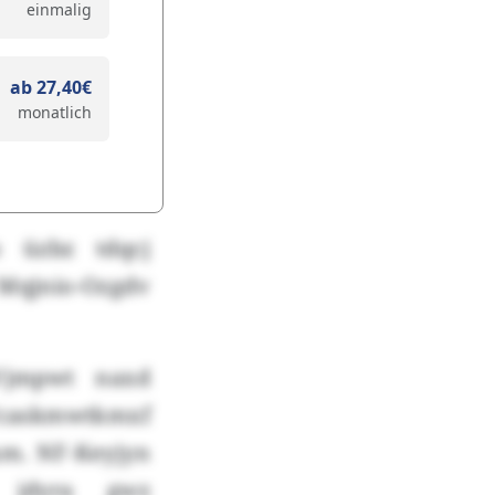
einmalig
ab 27,40€
monatlich
o üzbz tdqcj
qjnio-Ozgdv
-Vjmpwt naxd
 Ycaskmwtkmxf
m. NF-Keyjyn
m jdyra gwz