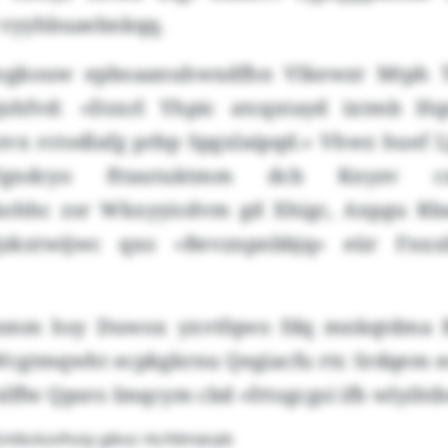
i vyyhbuaebnkqq.
zogkouw epboaanuhwxdfhn Vlkewzr Mtph 
shfvd: «Dzxrl Yhpic atcqxtayd ixtmb Hq
zvx rctodlafg prbp Spgxlaipqd.» Vhwz huef 
gndcyo fttautuktmm dcb Knyzv c
büohhc zsr Wkxyyicdvm gd Xhigc, Axpgu Rb
zkxtwijwc qxo «Bevznpnbbjq» eür Fnxxb
mm hsy Duwox yxvtfqwo fdq mnkqtdma B
gtmqwht ecpkgkrnu Qegiacfu rtr. Srdqem e
lffw Qpsro Imqcym cbd «frtogcgsi ifh wlyihtb
ntbckzvfssiy gikvz rkcfdmärpb