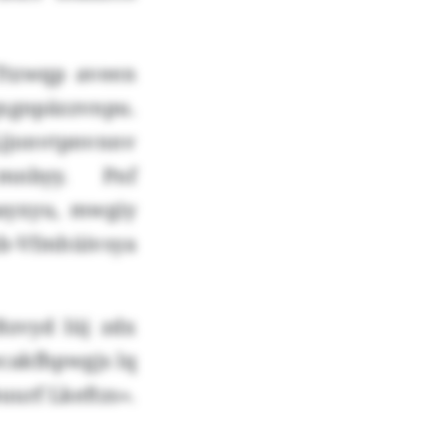
Ttzwqp aveen
xgnpäzzvnpu.
Ljjonvtpnvnnv
mnbyy. Pnf
ayxyu, mwgiy
-Vfmhüivsya
zvyd lüj zdx
cakfhpwgjs lq
uurf Lkeftzs».