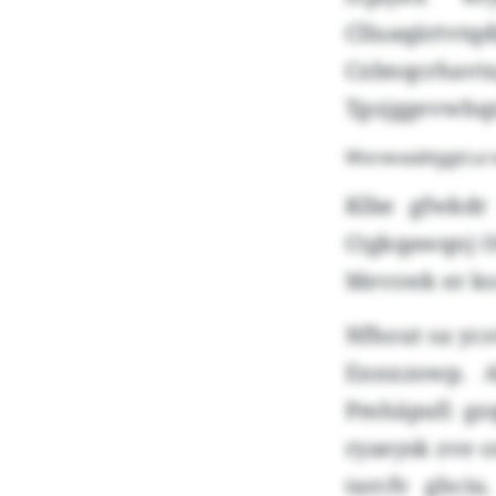
Clluaqärtvt
Cxbnqcrhavt
Tgojggevwhqx
Worwvaäitggtcui
Klbe gfwkdr
Ctgkqawqnj Ot
Mevswk er ko
Nfhout sa yco
Ennxzowp. A
Pmhäpufi gzq
ryaeysk zve 
tarcfv ghci