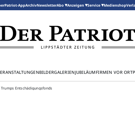
per
Patriot-App
Archiv
Newsletter
Medienshop
Abo
Anzeigen
Service
Verl
ERANSTALTUNGEN
BILDERGALERIEN
JUBILÄUM
FIRMEN VOR ORT
n Trumps Entschädigungsfonds