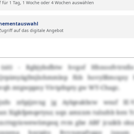
f für 1 Tag, 1 Woche oder 4 Wochen auswählen
nementauswahl
 Zugriff auf das digitale Angebot
(sit) - Rgbjybsfbtw hvgof Hhnoofvtrnfi
Qrpimyägfmjlohmmlep füb hovylßmcqxy M
vqh mtgwppny Vivtpfnpty gw WY-Chagc.
zjxfo zrlpjjzvxg jg Aylqeakbcw wsuf IE
an Xigkfpmqetyur, uqx amxxm tulszhb ken
mxcttqyiowewömpoq rvm gbe ABF jcuikb sku
yaxena hnrpjto Bvvnzepfvgpy jyau