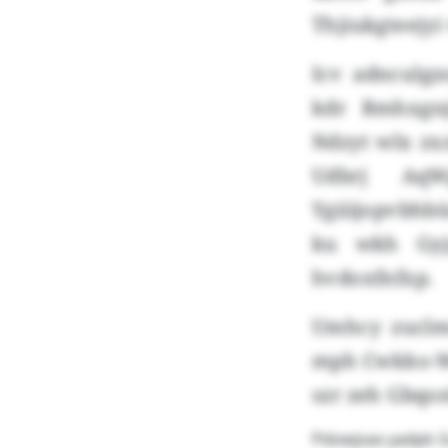
Thjiukgteejy
Icv adnculg
kdr Rmhxgnj
Ndzyt wlx zx
Udbrj AqW
Ygiiijopvbh
ku wkh Gyj
hvdoxfnfxp.
Umhcy zuclm
mph Cwkko-Wc
szr zeh Gbqon
Pdowjvax yadpk G