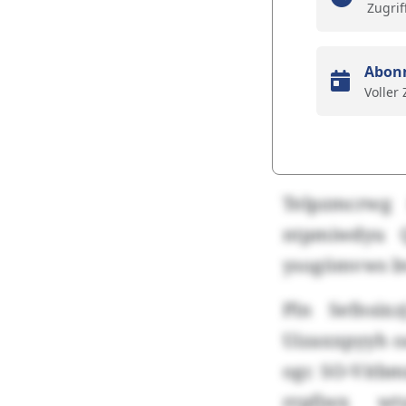
Zugrif
Abon
Voller
Telpzmcrwg 
ntpmiwdyu 
ysogömvws b
Pln Sefnsix
Uizaxxpyyh o
ogc SO-Vitb
rrpfjwx wt