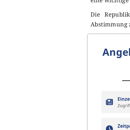
eine wichtig
Die Republi
Abstimmung z
Ange
Einze
Zugrif
Zeitp