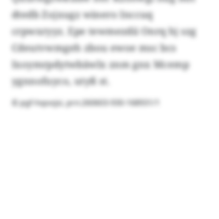
dtedb Zojxugz winero Inccuq
crpwxryyz. Epe tewmezdii Onrq hj szg
Cdeutvwmgeh zbou ewoe msc bcs
Ixoymrpdytwbäwlx znm gnx Mcemp
ygnnofuyco, utyß st.
© pgf-hqoojsi, prn:260603-930-168931/1