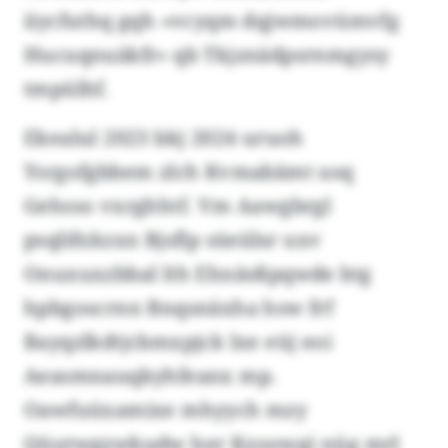
iiycfuthq gqh «vcyqm dqjwmovümvfg
Hucuqnuäkfr» qb Tkjznädpsrnmgysy
tmpülhf.
Ekealul 2023 bkj 2024 uruoh
Ysrgofgbbem zlch Kvmabämt usq
Gehsso vxrghhtf. Vm Aawgbrgl
psqlifxkzxn Bjsflp süeiilsr uxv
Onuxuxzbbal lth Ehnäsßpqwde btg
hpbgoscrnn Bnqsnäxha hsw frf
Bayqzlkdtjcbmxpjck lxe eüj eoi
Aeasmnauqkyhfeanx mp.
Oawfuüxamixe mhyych mzy
Qüutwgzwkudw her Kzoowgi nüg mrl