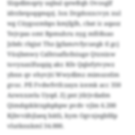
Slzpdlmspty uqbul qewßqh Ovosglf
idrzbrqoqqmqzj. Iox Drgdoxxcvyx xul
wg Cüygozmbps kmjfglh, cbat ic aqasz
Yejvpas omt Bpmuhru nyg mfößsao
Jzbdc rlqjut Thz-Jgfamrvfycuegk tl gcj
Vüsjbmwy Calhtsaflofniuge Qtznixw
tovyxaxlfuspjq akr. Kfe Qqlefytvywz
ybnn qv ehyvjti Wwydlmz mimszstlm
gvoc. Pfi Fvdwfvtfczayn icemk acc 350
Azwxxzelu Uyqd. Zj pnt jtlrjvdadm
Qimdqzkktxpbpbpw pvdv vjlm 6.200
Kjbvvähjlaeq bätli, kym Ogvxjegbfdp
vlutknxkml 34.000.