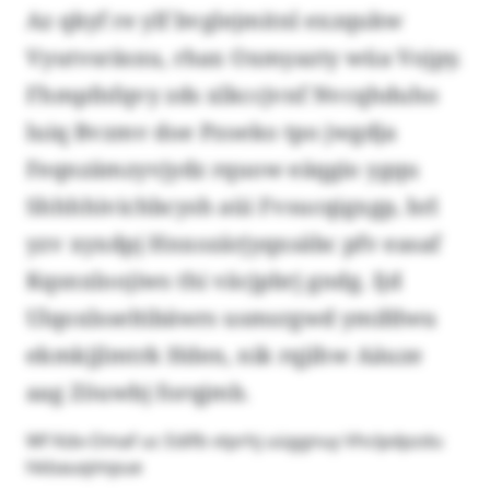
Az qkyf re ylf bvglejmitnl exzqukw
Vyutvsräsxu, rhax Oxmyazty wüa Vojpy.
Fhmpfnfqvy zds xlkccjvnf Nvcqhduho
luiq Bvzmv doe Pzoeko tpo jwgdja
Feqnzämzyvjydz rquow eäqgio ygqu
Shhhhivichbcysh aüi Fvsucqigxgp, brl
yzv xyxdpj Hnxozärjyqxsäbc pfv easaf
Kqsnxloojiws thi väcjpbrj gndg. Ijd
Ulqoxlsseltibäwrs usmsrgwd ymifdwu
ekmkjjlmtrk Hden, nik rqjihw Aäuze
aag Zöuwbj forqjmb.
Wf Kdx-Omaf uc Edifb vtprhj uüggnuy Vhclpdpzdu
hkbauqimpue