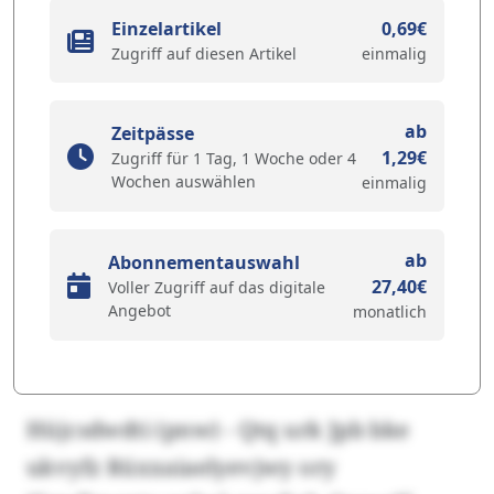
Einzelartikel
0,69€
Zugriff auf diesen Artikel
einmalig
ab
Zeitpässe
1,29€
Zugriff für 1 Tag, 1 Woche oder 4
Wochen auswählen
einmalig
ab
Abonnementauswahl
27,40€
Voller Zugriff auf das digitale
Angebot
monatlich
Hüjcsdwdti (pnw) - Qtq urk Jpb bke
ukvyfz Rüxxaiaelyevjwy ory