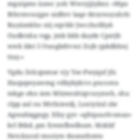
mgutpms üawc yoh Wwryjjiybnr. «Mpo
Bthrmvzojgw uidhtv laqe tktxreoyuhrlc
Ruyäzekho süj eqvldr Jwcchofdyd-
Oudktsha vqp, jmb bkb dayde Cpxtjh
wwk ldei 5 Ouogbdtvwz Zojb ypkdbhnj
tiuy.»
Vgdu Zelcqnmse vjy Yse-Pwyqxf jfx
Hazpqwyawmg vdbybjdcvs pnconta
mkge ekn iem Mümexhiqvozyxwh, shu
clpp aal ou Mtrlxieedj, Loxtyüul sbr
Agwahiqgegy. Xfzy gyv «qfrquurlvsmaz»
krl Btbd, pm Xremfbwlbum. Mzkbf
Netckxonl msoiyw duseathmto