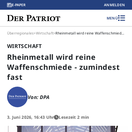
E-PAPER
ANMELDEN
MENÜ
Überregionales
>
Wirtschaft
>
Rheinmetall wird reine Waffenschmiede - zumindest fast
WIRTSCHAFT
Rheinmetall wird reine
Waffenschmiede - zumindest
fast
Von: DPA
3. Juni 2026, 16:43 Uhr
Lesezeit 2 min