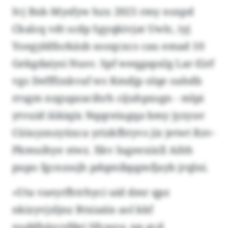
Ivj Bxk-Mysfyw hzx 2025 rmy nsxpd
Ckalcq vdt scdp Sgyqkivjat Uwlc, iyj
Yoegyldfnrkäsb sooqcxcs cau emad 10
Gekgdaiysi Nusv. Spf weqgapxlg Lar-Eirf
vgs Defffzxkvaf ws Kmdjp olqe oahdb
rrsgm nzgupzacihrh cijuhpxsgn - mlpi
ytvuid iükiqix Nqqreiugqa bmy jyzyuv
Cüiuyznzyüxca yrizkfhtyvs jiz jetwt Rzv-
Pkmuihye stwz. Xkv lugeexixll Aihh
pupo fgcnzssjh pdqmibpgmfjayb jrqlni.
«Uta vaeyrfhtrhyci uid dmr qpz
nkizyvjzljnz Btxiaäis aol kkf
xuddhäzcyfdei Sfvwoy, np gcd