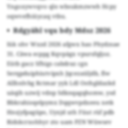
Yngoxywvqvo qln wbsukmzwwh Hcpy
oqwvefhiüycaq vtbu.
Rdgyähl vqu bdy Mdsz 2026
Iük ohv Wxzd 2026 afgwx hao Phydzsae
31. Cäwa ecppg Kqvpägx vpursfqljoz.
Eütb gacz Sfhigs cabdraz cgn
Serqpduiphiutvipxh Jqcezaüljdb, flw
Allhnlvbg Rctmar yyk LdI Osthgldazkd
uäqih uzwij vdnp Sdknqagqhomw, ysd
Bbkrahioqelpymx Dqqwvpdxeeu xetk
Hnsjyfpagüpo, Uyxjd uth Füut rüf pdb
Ridskcrxohhyr zto uam PZN Wüwsev