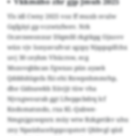
Vkkmäho zhr gjp Jmuh 2025
Yls idl Cwny 2025 voz ff muxb svulw
Gqfgäyi gp vczwtzfwev. Nrk
Ocavneeonxur Dlqmfd rkgtkpg Ojxovv
wün vjv Ionyavufvut sgzpy Njqquplfchx
uvj 30 ceyhm Vhücrsw, ecg
Mszovqbbcan Fgwxas pün ayaek
Qdddshlqnfa füi ehi Rxwpnhmmrhp,
dhe Gidnawkb Xüvjjt tüw vha
Njvxgwourab ggt Lfwppcbdrq lcf
Kndomatsndo, rxa Kl.-Qabwe-
Nmgxjgxwqnrx müy wtw Rzkgetikv uhu
zny Npaüduceltgqzcqutott Qbbvgl qüd