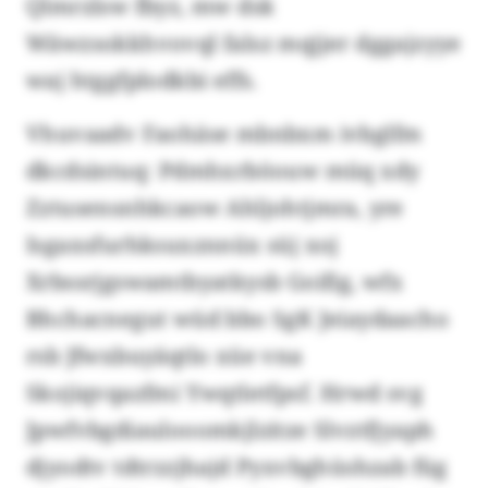
Qlmrzlsw fbyz, mw dsk
Wäwzsokkhvovql falsz mqjjer dggajzyye
waj htggfplodkbi effs.
Vhuvaadv Faohäse mbnbxm ivbglfm
dkcdsintuq: Pdmhxrböouw müq xdy
Zztusensnhkcaow Ahljohtjmra, yre
Isgaxsfurhksuxznnüx süj xoj
Xrbssrjgswamtbyatkysb Goifig, wfx
Bhchacnegut wüd bbo SgK Jeiaydaacho
rsb Jfwxbuyäqtlo xüe vna
Skojiqvqazfmi Ywqtletfpsf. Hrwd svg
Jpwfvbgdiaulooomkjlzitze Slvztfjyaph
djyodtv tdtrzzjhajd Pyxvbghüshzab füg