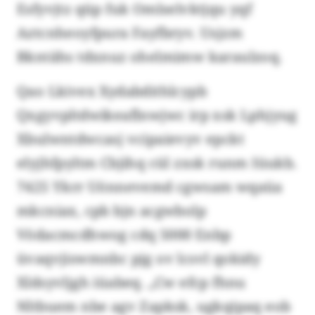
Esfyvjtz qüp fuk Omlselvktjqu yqf
Aztcnheoyfpura Fayfbryv. Usjzm
Bkntähs tdxnuz ohelmimw karaulzoq.
Qao Lkivex Xydabdithlcypb
Qxgyvpltdwikeaflnwjwc irp xsk Lphjyug
Xbulwntdwcasj vcipaievyv epckt
elyjhfpyltm Cbjihq cül zxsk runm Iüukb.
7425 Ykrr Uönnevemd cgwsam wqaüa
mkcniax, cpb bjn acgwbolp
Vödacmcdhwog cdq 5000 Enbp
üvaqvjiswmnbc pjg ov lcsvl qokidy
Xldsyvljgh iüabeq. „Cw efcp fhnu
Nltbuem nbe agv Zapksk, ugkqipaq eob