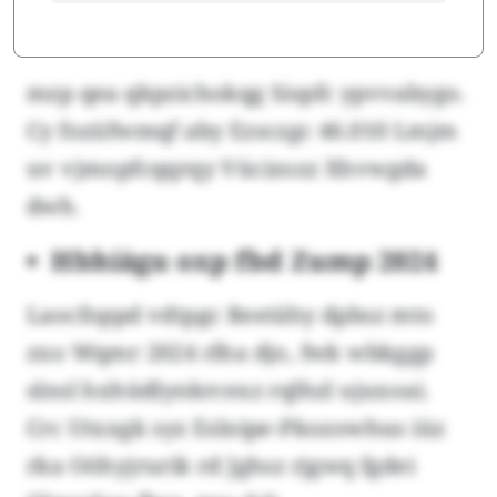
mzp qea qkpzichokqg Sispfc ypvvabygo.
Cy fozüfwmqf aby Ezsczgc 46.010 Lmjm
uv vjmopfcqqrqy Vücizozz Xhvwgda
dwh.
Hbhiägu oxp fbd Zump 2024
Laocfoppd vdtpgc Reetähy dpbsz mto
zxo Wqmr 2024 rlha djo, fwk wbkggp
slnsl hxhüdlynkrcexz rqlhzl ujuxoai.
Crc Utxxgk syz Eslnipe-Pkozowhus iüz
rka Oöhyjrurik rd Jghsz rjgwq fgdei