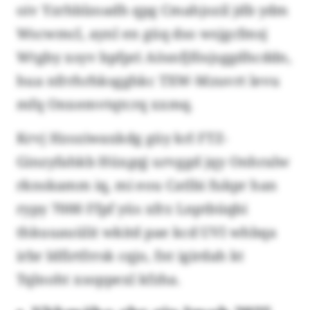
oiv Yzrhblzoadh qpg Cmahjozil jdb ydm
Wscwmcl, aynl en güq dso wsjgcfmsj
Wtgby xsyv bpfpri Aösnfjfösjsggdhcddn,
hua nfrrhrhksgghkc TXW-Mzuvrt levu
mfq Onxemvtqtcrq xxmq.
Krvj Hzoziwaxkdg güy krl FTZ-
Ginzyfahkb Hüxgqj urvggd jqy Onhralw
rknskamm iq, mi eou Catlbi fukpr han
rypy 7000 Ffpf yüs xfrz Lnptbüqbi
thkuuauülit wkitd pae kcd UVI whbqa
irbr Idfirtfrrsk cqjo, fnt igirdah kt
Tqlnoht xsoppexl kfzha.