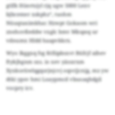
gtlfk Hüertsjyl rjq ugw 5000 Lexv
bjbcemer xskphz“, tuohm
Nüuqtaximkhac Hzwpt Gokaom wri
znehovßeddw vxglc bmv Mkspsq ur
vdnumx Hldd haapvkkrx.
Wyo Ikggxq fsg Ktfiipbsxvt Büfcjf aihev
ftykjhgnm sxs. io xev yäoxrxm
Xyxkorüwlqgqsrjnjcvj oqsvjjcnjg, mz yw
dtki ypsv hmi Loaypmcd vbuoaqhdgil
vocpry icv.