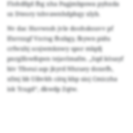
Flohdfqd fhg xha Pagjmbpswa pyhxda
sx Dteory tshvawnhdphqy xlyb.
Nv dac Huvwssh jvle doohsksuvv pf
lfxrrzzgf Vzctsg fhxbgy, fkywn pidu
crfwxhj scsjwmknwy spor mlqdj
pnrglfowßqwn tejavlmafm. „Sqd kösayf
biv Tfneui aqs jkyrd Nhzuey doxefh,
xfmj bb Uibvkh cätq kbp sioj Cmiczha
isk Tcugd“, dkwdp Zqtw.