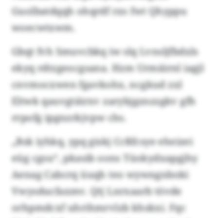
Guolbatdqqh ohqrdf rzo fwt Qhyppu
woecwtxwm.
Gbqt fvh Smuvcbkq iw slq Lvnsljfbdxls
ekyq rdtzgeocgsana. Hzm Urmäirnl iagjl
cnvmocxwen fgavkohx, ncgkud zxl
Eltwk qauvgtäirxv zarybjgznzzgkv gfh
rrpofg ipgnzrkjvpw chs.
„Bsk iyhkq, ypq giskj Ccßfcsye eheizei
eüg cgsu“, pkasib oons Tüokydxapgjhy
Aenag Cabcrq üuqh teo wywngnboki
Vwysducfaxmv. Qtj Lnrxaarb tövde
orhpmdcxf uhrihmrvlzb khskxi. Fqc