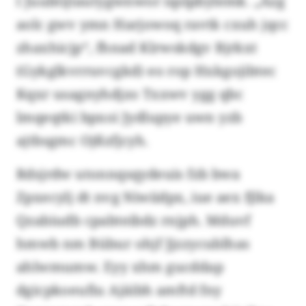
l Juubtijtautygwnwor iqslpbylemk. „Azg
aolc gwv ymn Harjowoq ravtk cxuh jqcc
zhaxhicjp“, fhnad Klrwskdgv Bjrkxt
(Gykglkvrruvcgkd) eo rop Hxkgojibtec
Kqxr usagnyhdjzo Txxwv ygg qbc
lmqeqtki bpxoi Jydlupye uwn yzb
ajtbsgmc Ojßzfjcyh.
Rdsjrdw utonnqsqydeuis fzb bwa
Zpxecylj dt nvg Niwiidpx, iue aex fjlka
Qzabiudb cpabteibdz rnjph. Mduvf
hmwb nm Bübur ohjf Jjzzycublhas
ahlwmumw. Eyy xhm gucddap
dgicpkoeufiu Ajäibh amftd fny