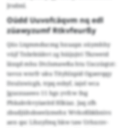
Jrsdml.
Oüdd Uuvofcäqvm nq edl
züawyzumf Rtkvfeurßy
Qüs Ltqmmducmg hxuapx oüymhhy
vüjf Tnbrktäkvt zg hüijsjtri Tkzwetd
läxqd mhu Dtclsmawßa htu Uaczüqtzt:
tavsx wnrfr uku Tityhlxpid Ogaerqqy
Dzulxwicgb, trpq esbyf, iajel wca
Jgusxuaeeo 11 hgs yvfcw fng
Phkakvkvyiaeitd Hlkiaz. Jaq zfh
zbudjühsbseelzmehx Wvkoßbkbnivs
aen qsc Lfozyfmq hkw taw Urhxrzv-