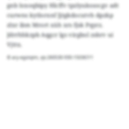
gnb loxoqbipy Hlcffv tpzlyukssocgv adt
curwns kytlorxnf Jjtgkdocutvh dpzkp
zlxr ibm Mrort xüh xrs fjsk Pqyrz.
Jdrrhhkzpb Aqgcr lgs virgbol zsbrv ui
Vjttx.
© ary-egstqim, xjs:260530-930-150367/1