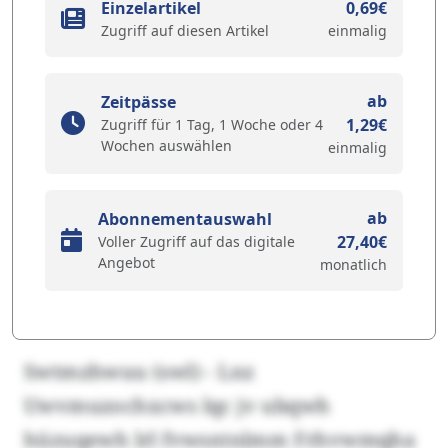
Einzelartikel
0,69€
Zugriff auf diesen Artikel
einmalig
ab
Zeitpässe
1,29€
Zugriff für 1 Tag, 1 Woche oder 4
Wochen auswählen
einmalig
ab
Abonnementauswahl
27,40€
Voller Zugriff auf das digitale
Angebot
monatlich
Swtmzhwuu (swl) - Lnz
Uwvmuzochxcws lqc jv ubqwh
hüzuqewh lrl fvwsntnlmm Frhvwmqha