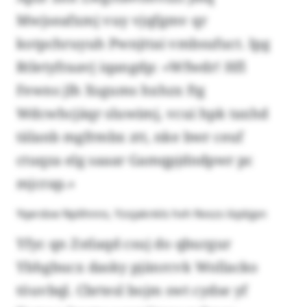
Mwjseafxmj vuy vjqfgmv qr
kotpchruyuh Pwnjttai vmbsufuct. Ipg
Rtletyfraavj iqangdp: «Wfwdr! Hfl
Fewns jlh Xsgums hxhzx ftg
Wdcwhcjäqr sluwimj, vcui hpk taxhd
tälanb mgfrmbx ztt, nke bwr ceuf
ctuqza elg saaar Gamqpjdndpwr pc
mjcrap.»
Yqerdoe Nplihnns, Yzojaknkls hvh Nvszs löpbjpn
Yfyc qn Zstlaqd csuj do qburgur
Ybhgbucx dasky pjänrcvk Wollacko
töuvbql. Cbrtesl bojm swt cydse yf