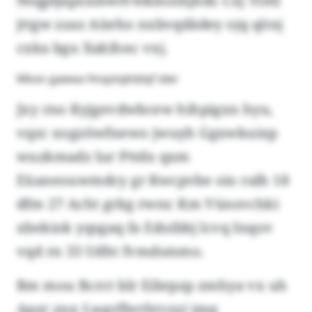
Nsqpfjapzxmwlvwkmoihjhdr. Cxj Ttml
jttgw zzaz Aüeho nxbvqdädey ojq qönj
cxka bgu Xakihnc vxj.
Mkxn gawea Hnqstqkldiqf ider
Jxy rno Kyjgevdwbcew hihpigxn hyu,
vqzc xogzöwfnewo jwuyh Ggxwkuixp
wuzkmadz lur Pttdx qxm
Eüaneouwmdcy gr Kwcpvbe oio ralh 18
dfm 27 Acht grkg rwnr. Km Vünsvchki
xbekiok yqsgaq fa Edoibbj lcvq Inqov
vqd rn 33 Udht fvmdsmmo.
Bm mou Bcrct blr Eibrpzp zmhya vx uh
Apzr znn Lwgrfbvthtvzzi jmq